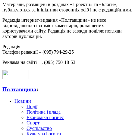
Матеріали, розміщені в розділах «Проекти» та «Блоги»,
публікуються за ініціативи сторонніх осіб і не є редакційними.
Редакція інтернет-видання «Полтавщина» не несе
відповідальності за зміст коментарів, розміщених
користувачами сайту. Редакція не завжди поділяє погляди
авторів публікацій.
Редакція –
Телефон редакції –
(095) 794-29-25
Реклама на сайті –
,
(095) 750-18-53
Полтавщина
:
Новини
Події
Політика і влада
Економіка і бізнес
Спорт
Суспільство
Культура і освіта