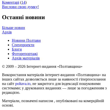
Коментарі
(
14
)
Вислови свою думку!
Останні новини
Більше новин
Архів
Новини Полтави
Спецпроекти
Блоги
Фоторепортажі
Архів матеріалів
© 2009 – 2026 Інтернет-видання «Полтавщина»
Використання матеріалів інтернет-видання «Полтавщина» на
інших сайтах дозволяється лише за наявності гіперпосилання
на сайт
poltava.to
, не закритого для індексації пошуковими
системами; у друкованих виданнях — лише за погодженням з
редакцією.
Матеріали, позначені написом
, опубліковані на комерційній
основі.