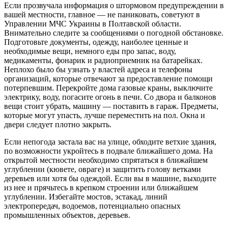
Если прозвучала информация о штормовом предупреждении в
вашей местности, главное — не паниковать, советуют в
Управлении МЧС Украины в Полтавской области.
Внимательно следите за сообщениями о погодной обстановке.
Подготовьте документы, одежду, наиболее ценные и
необходимые вещи, немного еды про запас, воду,
медикаменты, фонарик и радиоприемник на батарейках.
Неплохо было бы узнать у властей адреса и телефоны
организаций, которые отвечают за предоставление помощи
потерпевшим. Перекройте дома газовые краны, выключите
электрику, воду, погасите огонь в печи. Со двора и балконов
вещи стоит убрать, машину — поставить в гараж. Предметы,
которые могут упасть, лучше переместить на пол. Окна и
двери следует плотно закрыть.
Если непогода застала вас на улице, обходите ветхие здания,
по возможности укройтесь в подвале ближайшего дома. На
открытой местности необходимо спрятаться в ближайшем
углублении (кювете, овраге) и защитить голову ветками
деревьев или хотя бы одеждой. Если вы в машине, выходите
из нее и прячьтесь в крепком строении или ближайшем
углублении. Избегайте мостов, эстакад, линий
электропередач, водоемов, потенциально опасных
промышленных объектов, деревьев.