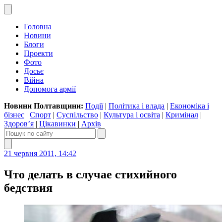
Головна
Новини
Блоги
Проекти
Фото
Досьє
Війна
Допомога армії
Новини Полтавщини:
Події
|
Політика і влада
|
Економіка і
бізнес
|
Спорт
|
Суспільство
|
Культура і освіта
|
Кримінал
|
Здоров’я
|
Цікавинки
|
Архів
21 червня 2011, 14:42
Что делать в случае стихийного
бедствия