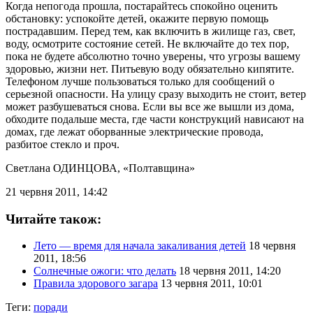
Когда непогода прошла, постарайтесь спокойно оценить
обстановку: успокойте детей, окажите первую помощь
пострадавшим. Перед тем, как включить в жилище газ, свет,
воду, осмотрите состояние сетей. Не включайте до тех пор,
пока не будете абсолютно точно уверены, что угрозы вашему
здоровью, жизни нет. Питьевую воду обязательно кипятите.
Телефоном лучше пользоваться только для сообщений о
серьезной опасности. На улицу сразу выходить не стоит, ветер
может разбушеваться снова. Если вы все же вышли из дома,
обходите подальше места, где части конструкций нависают на
домах, где лежат оборванные электрические провода,
разбитое стекло и проч.
Светлана ОДИНЦОВА
, «Полтавщина»
21 червня 2011, 14:42
Читайте також:
Лето — время для начала закаливания детей
18 червня
2011, 18:56
Солнечные ожоги: что делать
18 червня 2011, 14:20
Правила здорового загара
13 червня 2011, 10:01
Теги:
поради