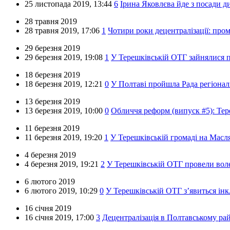
25 листопада 2019,
13:44
6
Ірина Яковлєва йде з посади д
28 травня 2019
28 травня 2019,
17:06
1
Чотири роки децентралізації: про
29 березня 2019
29 березня 2019,
19:08
1
У Терешківській ОТГ зайнялися 
18 березня 2019
18 березня 2019,
12:21
0
У Полтаві пройшла Рада регіонал
13 березня 2019
13 березня 2019,
10:00
0
Обличчя реформ (випуск #5): Тер
11 березня 2019
11 березня 2019,
19:20
1
У Терешківській громаді на Масл
4 березня 2019
4 березня 2019,
19:21
2
У Терешківській ОТГ провели воле
6 лютого 2019
6 лютого 2019,
10:29
0
У Терешківській ОТГ з’явиться ін
16 січня 2019
16 січня 2019,
17:00
3
Децентралізація в Полтавському ра