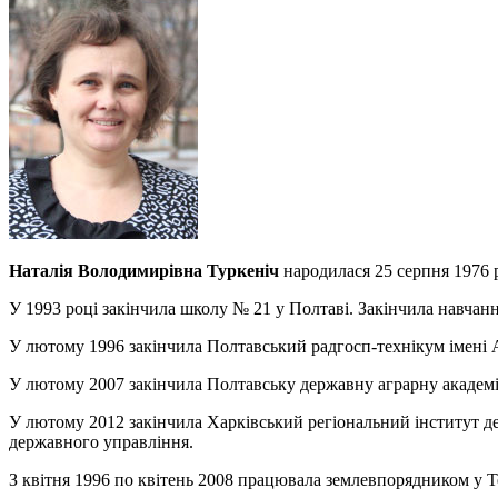
Наталія Володимирівна Туркеніч
народилася 25 серпня 1976 
У 1993 році закінчила школу № 21 у Полтаві. Закінчила навча
У лютому 1996 закінчила Полтавський радгосп-технікум імені 
У лютому 2007 закінчила Полтавську державну аграрну академі
У лютому 2012 закінчила Харківський регіональний інститут д
державного управління.
З квітня 1996 по квітень 2008 працювала землевпорядником у Те