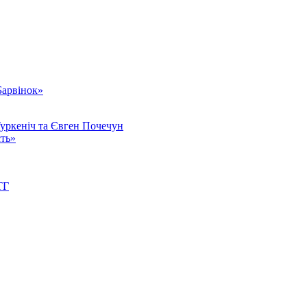
Барвінок»
Туркеніч та Євген Почечун
сть»
ТГ