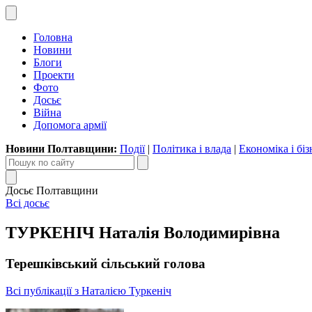
Головна
Новини
Блоги
Проекти
Фото
Досьє
Війна
Допомога армії
Новини Полтавщини:
Події
|
Політика і влада
|
Економіка і біз
Досьє Полтавщини
Всі досьє
ТУРКЕНІЧ Наталія Володимирівна
Терешківський сільський голова
Всі публікації з Наталією Туркеніч