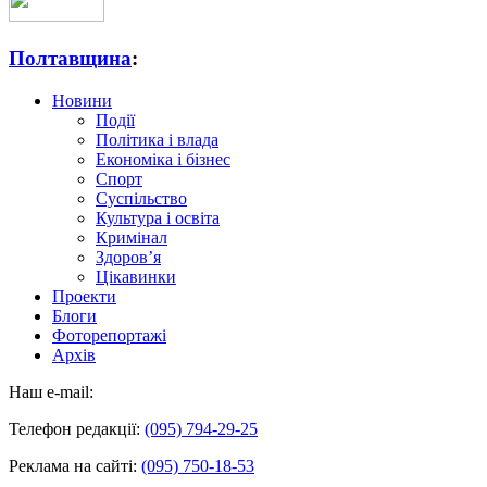
Полтавщина
:
Новини
Події
Політика і влада
Економіка і бізнес
Спорт
Суспільство
Культура і освіта
Кримінал
Здоров’я
Цікавинки
Проекти
Блоги
Фоторепортажі
Архів
Наш e-mail:
Телефон редакції:
(095) 794-29-25
Реклама на сайті:
(095) 750-18-53