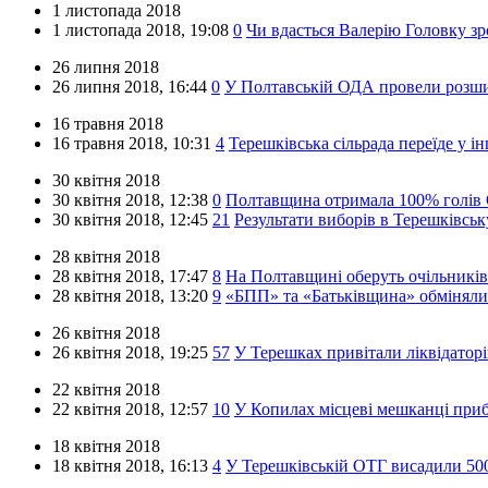
1 листопада 2018
1 листопада 2018,
19:08
0
Чи вдасться Валерію Головку з
26 липня 2018
26 липня 2018,
16:44
0
У Полтавській ОДА провели розшир
16 травня 2018
16 травня 2018,
10:31
4
Терешківська сільрада переїде у і
30 квітня 2018
30 квітня 2018,
12:38
0
Полтавщина отримала 100% голів О
30 квітня 2018,
12:45
21
Результати виборів в Терешківсь
28 квітня 2018
28 квітня 2018,
17:47
8
На Полтавщині оберуть очільників 
28 квітня 2018,
13:20
9
«БПП» та «Батьківщина» обмінялис
26 квітня 2018
26 квітня 2018,
19:25
57
У Терешках привітали ліквідатор
22 квітня 2018
22 квітня 2018,
12:57
10
У Копилах місцеві мешканці приб
18 квітня 2018
18 квітня 2018,
16:13
4
У Терешківській ОТГ висадили 500