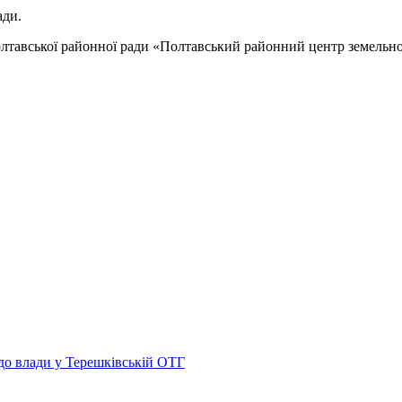
ади.
тавської районної ради «Полтавський районний центр земельно
 до влади у Терешківській ОТГ