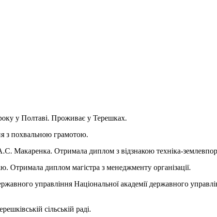
року у Полтаві. Проживає у Терешках.
ння з похвальною грамотою.
А.С. Макаренка. Отримала диплом з відзнакою техніка-землевпо
ю. Отримала диплом магістра з менеджменту організації.
ержавного управління Національної академії державного управл
решківській сільській раді.