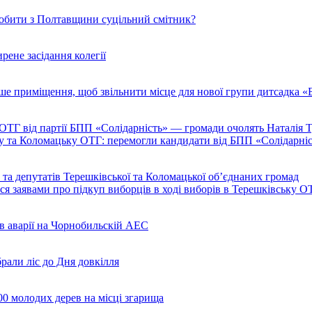
робити з Полтавщини суцільний смітник?
ене засідання колегії
нше приміщення, щоб звільнити місце для нової групи дитсадка «
ТГ від партії БПП «Солідарність» — громади очолять Наталія 
ку та Коломацьку ОТГ: перемогли кандидати від БПП «Солідарні
та депутатів Терешківської та Коломацької об’єднаних громад
я заявами про підкуп виборців в ході виборів в Терешківську О
ів аварії на Чорнобильскій АЕС
рали ліс до Дня довкілля
0 молодих дерев на місці згарища