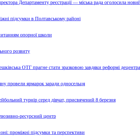
иректора Департаменту реєстрації — міська рада оголосила нови
міжні підсумки в Полтавському районі
питанням опорної школи
ьного розвиту
ешківська ОТГ прагне стати зразковою завдяки реформі децентрал
яну провели ярмарок заради односельця
йбольний турнір серед дівчат, присвячений 8 березня
клюзивно-ресурсний центр
йоні: проміжні підсумки та перспективи