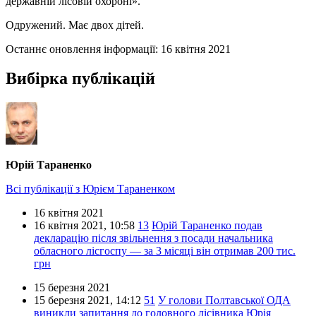
державній лісовій охороні».
Одружений. Має двох дітей.
Останнє оновлення інформації:
16 квітня 2021
Вибірка публікацій
Юрій Тараненко
Всі публікації з Юрієм Тараненком
16 квітня 2021
16 квітня 2021,
10:58
13
Юрій Тараненко подав
декларацію після звільнення з посади начальника
обласного лісгоспу — за 3 місяці він отримав 200 тис.
грн
15 березня 2021
15 березня 2021,
14:12
51
У голови Полтавської ОДА
виникли запитання до головного лісівника Юрія