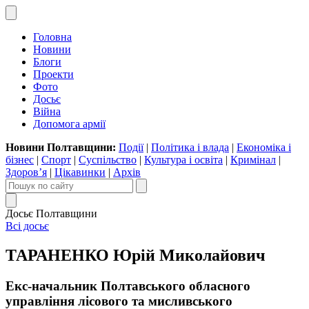
Головна
Новини
Блоги
Проекти
Фото
Досьє
Війна
Допомога армії
Новини Полтавщини:
Події
|
Політика і влада
|
Економіка і
бізнес
|
Спорт
|
Суспільство
|
Культура і освіта
|
Кримінал
|
Здоров’я
|
Цікавинки
|
Архів
Досьє Полтавщини
Всі досьє
ТАРАНЕНКО Юрій Миколайович
Екс-начальник Полтавського обласного
управління лісового та мисливського