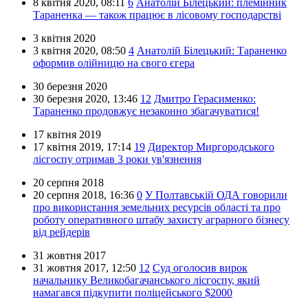
8 квітня 2020,
08:11
6
Анатолій Білецький: племінник
Тараненка — також працює в лісовому господарстві
3 квітня 2020
3 квітня 2020,
08:50
4
Анатолій Білецький: Тараненко
оформив олійницю на свого єгера
30 березня 2020
30 березня 2020,
13:46
12
Дмитро Герасименко:
Тараненко продовжує незаконно збагачуватися!
17 квітня 2019
17 квітня 2019,
17:14
19
Директор Миргородського
лісгоспу отримав 3 роки ув'язнення
20 серпня 2018
20 серпня 2018,
16:36
0
У Полтавській ОДА говорили
про використання земельних ресурсів області та про
роботу оперативного штабу захисту аграрного бізнесу
від рейдерів
31 жовтня 2017
31 жовтня 2017,
12:50
12
Суд оголосив вирок
начальнику Великобагачанського лісгоспу, який
намагався підкупити поліцейського $2000