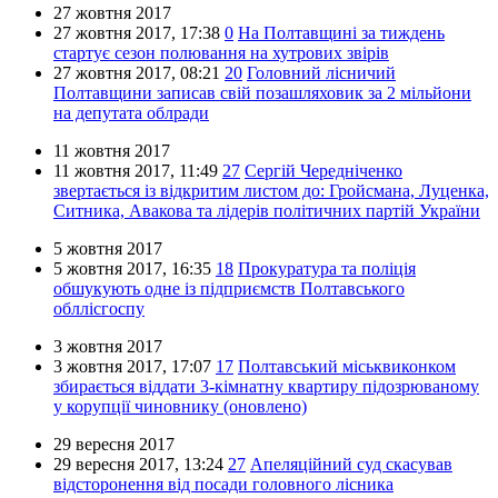
27 жовтня 2017
27 жовтня 2017,
17:38
0
На Полтавщині за тиждень
стартує сезон полювання на хутрових звірів
27 жовтня 2017,
08:21
20
Головний лісничий
Полтавщини записав свій позашляховик за 2 мільйони
на депутата облради
11 жовтня 2017
11 жовтня 2017,
11:49
27
Сергій Чередніченко
звертається із відкритим листом до: Гройсмана, Луценка,
Ситника, Авакова та лідерів політичних партій України
5 жовтня 2017
5 жовтня 2017,
16:35
18
Прокуратура та поліція
обшукують одне із підприємств Полтавського
обллісгоспу
3 жовтня 2017
3 жовтня 2017,
17:07
17
Полтавський міськвиконком
збирається віддати 3-кімнатну квартиру підозрюваному
у корупції чиновнику (оновлено)
29 вересня 2017
29 вересня 2017,
13:24
27
Апеляційний суд скасував
відсторонення від посади головного лісника