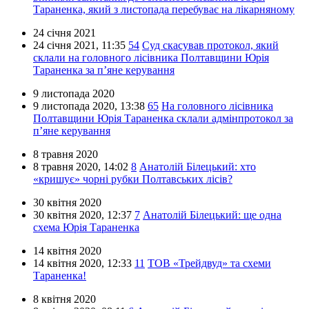
Тараненка, який з листопада перебуває на лікарняному
24 січня 2021
24 січня 2021,
11:35
54
Суд скасував протокол, який
склали на головного лісівника Полтавщини Юрія
Тараненка за п’яне керування
9 листопада 2020
9 листопада 2020,
13:38
65
На головного лісівника
Полтавщини Юрія Тараненка склали адмінпротокол за
п’яне керування
8 травня 2020
8 травня 2020,
14:02
8
Анатолій Білецький: хто
«кришує» чорні рубки Полтавських лісів?
30 квітня 2020
30 квітня 2020,
12:37
7
Анатолій Білецький: ще одна
схема Юрія Тараненка
14 квітня 2020
14 квітня 2020,
12:33
11
ТОВ «Трейдвуд» та схеми
Тараненка!
8 квітня 2020