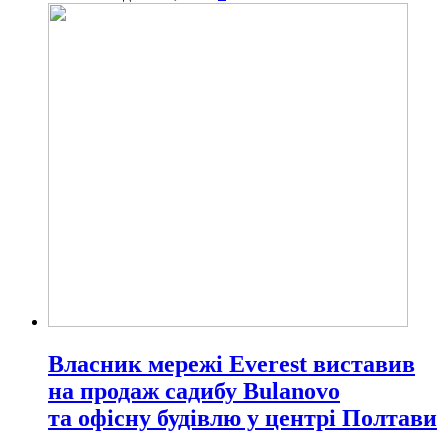
Власник мережі Everest виставив
на продаж садибу Bulanovo
та офісну будівлю у центрі Полтави