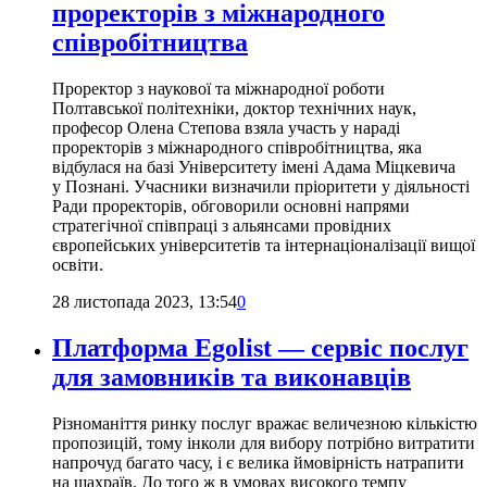
проректорів з міжнародного
співробітництва
Проректор з наукової та міжнародної роботи
Полтавської політехніки, доктор технічних наук,
професор Олена Степова взяла участь у нараді
проректорів з міжнародного співробітництва, яка
відбулася на базі Університету імені Адама Міцкевича
у Познані. Учасники визначили пріоритети у діяльності
Ради проректорів, обговорили основні напрями
стратегічної співпраці з альянсами провідних
європейських університетів та інтернаціоналізації вищої
освіти.
28 листопада 2023, 13:54
0
Платформа Egolist — сервіс послуг
для замовників та виконавців
Різноманіття ринку послуг вражає величезною кількістю
пропозицій, тому інколи для вибору потрібно витратити
напрочуд багато часу, і є велика ймовірність натрапити
на шахраїв. До того ж в умовах високого темпу