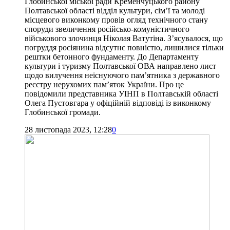
Глобинської міської ради Кременчуцького району
Полтавської області відділ культури, сім’ї та молоді
місцевого виконкому провів огляд технічного стану
споруди звеличення російсько-комуністичного
військового злочинця Ніколая Ватутіна. З’ясувалося, що
погруддя росіянина відсутнє повністю, лишилися тільки
рештки бетонного фундаменту. До Департаменту
культури і туризму Полтавської ОВА направлено лист
щодо вилучення неіснуючого пам’ятника з державного
реєстру нерухомих пам’яток України. Про це
повідомили представника УІНП в Полтавській області
Олега Пустовгара у офіційній відповіді із виконкому
Глобинської громади.
28 листопада 2023, 12:28
0