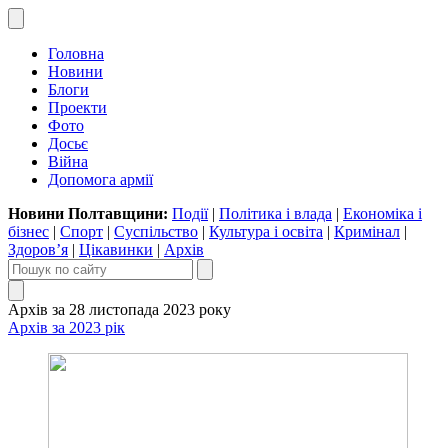
Головна
Новини
Блоги
Проекти
Фото
Досьє
Війна
Допомога армії
Новини Полтавщини:
Події
|
Політика і влада
|
Економіка і
бізнес
|
Спорт
|
Суспільство
|
Культура і освіта
|
Кримінал
|
Здоров’я
|
Цікавинки
|
Архів
Архів за 28 листопада 2023 року
Архів за 2023 рік