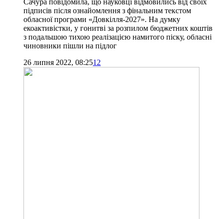
Сачура повідомила, що науковці відмовились від своїх
підписів після ознайомлення з фінальним текстом
обласної програми «Довкілля-2027». На думку
екоактивістки, у гонитві за розпилом бюджетних коштів
з подальшою тихою реалізацією намитого піску, обласні
чиновники пішли на підлог
26 липня 2022, 08:25
12