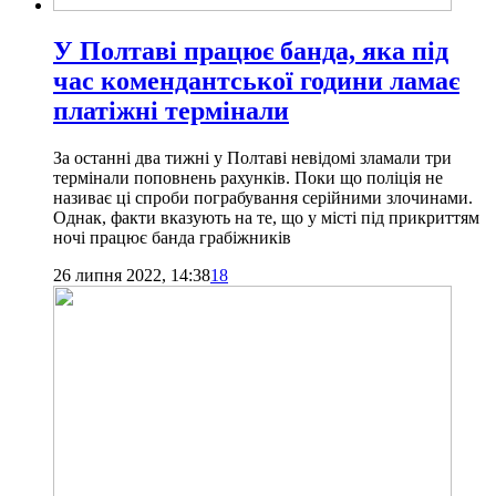
У Полтаві працює банда, яка під
час комендантської години ламає
платіжні термінали
За останні два тижні у Полтаві невідомі зламали три
термінали поповнень рахунків. Поки що поліція не
називає ці спроби пограбування серійними злочинами.
Однак, факти вказують на те, що у місті під прикриттям
ночі працює банда грабіжників
26 липня 2022, 14:38
18