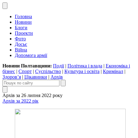
Головна
Новини
Блоги
Проекти
Фото
Досьє
Війна
Допомога армії
Новини Полтавщини:
Події
|
Політика і влада
|
Економіка і
бізнес
|
Спорт
|
Суспільство
|
Культура і освіта
|
Кримінал
|
Здоров’я
|
Цікавинки
|
Архів
Архів за 26 липня 2022 року
Архів за 2022 рік