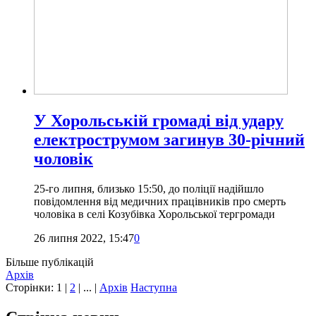
У Хорольській громаді від удару
електрострумом загинув 30-річний
чоловік
25-го липня, близько 15:50, до поліції надійшло
повідомлення від медичних працівників про смерть
чоловіка в селі Козубівка Хорольської тергромади
26 липня 2022, 15:47
0
Більше публікацій
Архів
Сторінки:
1
|
2
| ... |
Архів
Наступна