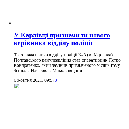
У Карлівці призначили нового
керівника відділу поліції
Т.в.о. начальника відділу поліції № 3 (м. Карлівка)
Полтавського райуправління став оперативник Петро
Кондратенко, який замінив призначеного місяць тому
Зейнала Насірова з Миколаївщини
6 жовтня 2021, 09:57
3