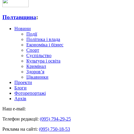
Полтавщина
:
Новини
Події
Політика і влада
Економіка і бізнес
Спорт
Суспільство
Культура і освіта
Кримінал
Здоров’я
Цікавинки
Проекти
Блоги
Фоторепортажі
Архів
Наш e-mail:
Телефон редакції:
(095) 794-29-25
Реклама на сайті:
(095) 750-18-53