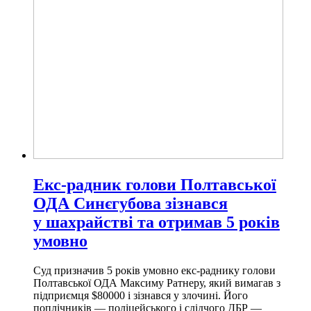
Екс-радник голови Полтавської
ОДА Синєгубова зізнався
у шахрайстві та отримав 5 років
умовно
Суд призначив 5 років умовно екс-раднику голови
Полтавської ОДА Максиму Ратнеру, який вимагав з
підприємця $80000 і зізнався у злочині. Його
поплічників — поліцейського і слідчого ДБР —