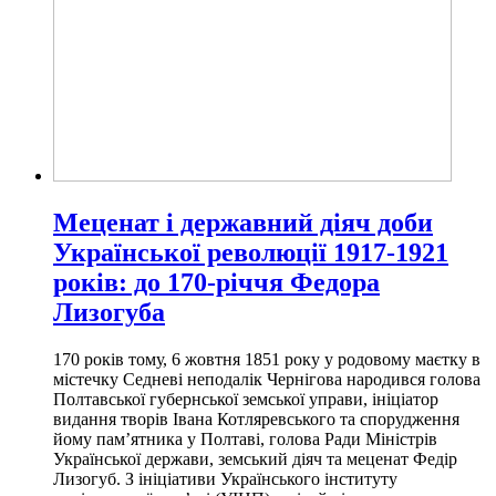
Меценат і державний діяч доби
Української революції 1917-1921
років: до 170-річчя Федора
Лизогуба
170 років тому, 6 жовтня 1851 року у родовому маєтку в
містечку Седневі неподалік Чернігова народився голова
Полтавської губернської земської управи, ініціатор
видання творів Івана Котляревського та спорудження
йому пам’ятника у Полтаві, голова Ради Міністрів
Української держави, земський діяч та меценат Федір
Лизогуб. З ініціативи Українського інституту