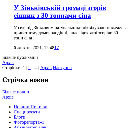
У Зіньківській громаді згорів
сінник з 30 тоннами сіна
У селі під Зіньковом рятувальники ліквідували пожежу в
приватному домоволодінні, внаслідок якої згоріло 30
тонн сіна
6 жовтня 2021, 15:48
17
Більше публікацій
Архів
Сторінки:
1
|
2
| ... |
Архів
Наступна
Стрічка новин
Більше новин
Архів
Новини Полтави
Спецпроекти
Блоги
Фоторепортажі
Архів матеріалів