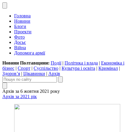
Головна
Новини
Блоги
Проекти
Фото
Досьє
Війна
Допомога армії
Новини Полтавщини:
Події
|
Політика і влада
|
Економіка і
бізнес
|
Спорт
|
Суспільство
|
Культура і освіта
|
Кримінал
|
Здоров’я
|
Цікавинки
|
Архів
Архів за 6 жовтня 2021 року
Архів за 2021 рік