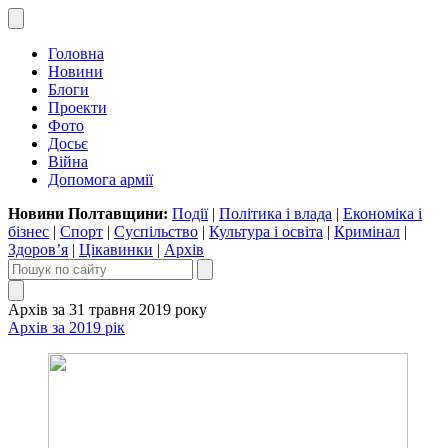
Головна
Новини
Блоги
Проекти
Фото
Досьє
Війна
Допомога армії
Новини Полтавщини:
Події
|
Політика і влада
|
Економіка і
бізнес
|
Спорт
|
Суспільство
|
Культура і освіта
|
Кримінал
|
Здоров’я
|
Цікавинки
|
Архів
Архів за 31 травня 2019 року
Архів за 2019 рік