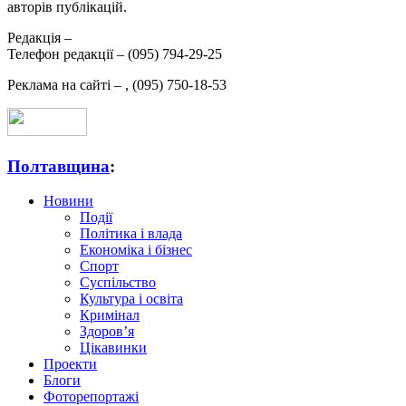
авторів публікацій.
Редакція –
Телефон редакції –
(095) 794-29-25
Реклама на сайті –
,
(095) 750-18-53
Полтавщина
:
Новини
Події
Політика і влада
Економіка і бізнес
Спорт
Суспільство
Культура і освіта
Кримінал
Здоров’я
Цікавинки
Проекти
Блоги
Фоторепортажі