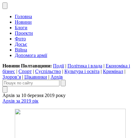
Головна
Новини
Блоги
Проекти
Фото
Досьє
Війна
Допомога армії
Новини Полтавщини:
Події
|
Політика і влада
|
Економіка і
бізнес
|
Спорт
|
Суспільство
|
Культура і освіта
|
Кримінал
|
Здоров’я
|
Цікавинки
|
Архів
Архів за 10 березня 2019 року
Архів за 2019 рік