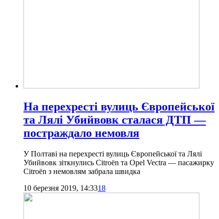
На перехресті вулиць Європейської
та Лялі Убийвовк сталася ДТП —
постраждало немовля
У Полтаві на перехресті вулиць Європейської та Лялі
Убийвовк зіткнулись Citroën та Opel Vectra — пасажирку
Citroën з немовлям забрала швидка
10 березня 2019, 14:33
18