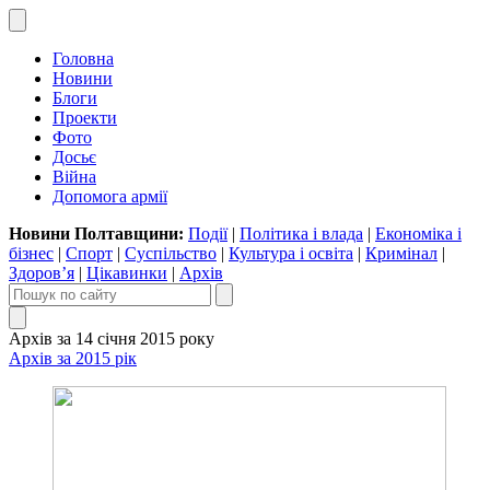
Головна
Новини
Блоги
Проекти
Фото
Досьє
Війна
Допомога армії
Новини Полтавщини:
Події
|
Політика і влада
|
Економіка і
бізнес
|
Спорт
|
Суспільство
|
Культура і освіта
|
Кримінал
|
Здоров’я
|
Цікавинки
|
Архів
Архів за 14 січня 2015 року
Архів за 2015 рік