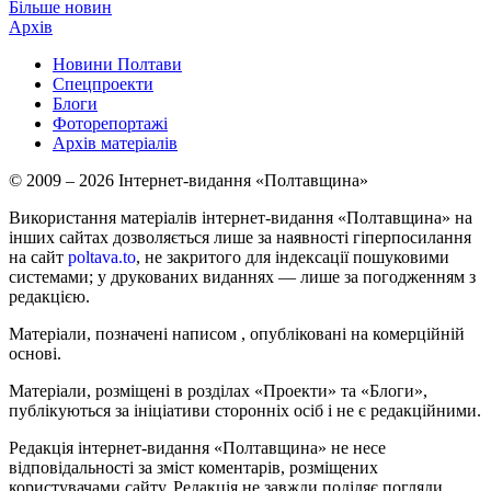
Більше новин
Архів
Новини Полтави
Спецпроекти
Блоги
Фоторепортажі
Архів матеріалів
© 2009 – 2026 Інтернет-видання «Полтавщина»
Використання матеріалів інтернет-видання «Полтавщина» на
інших сайтах дозволяється лише за наявності гіперпосилання
на сайт
poltava.to
, не закритого для індексації пошуковими
системами; у друкованих виданнях — лише за погодженням з
редакцією.
Матеріали, позначені написом
, опубліковані на комерційній
основі.
Матеріали, розміщені в розділах «Проекти» та «Блоги»,
публікуються за ініціативи сторонніх осіб і не є редакційними.
Редакція інтернет-видання «Полтавщина» не несе
відповідальності за зміст коментарів, розміщених
користувачами сайту. Редакція не завжди поділяє погляди