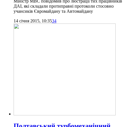
Міністр МВС повідомив про люстрації тих працівників
ДАІ, які складали протиправні протоколи стосовно
учансиків Євромайдану та Автомайдану
14 січня 2015, 10:35
34
Полтавський турбомеханічний