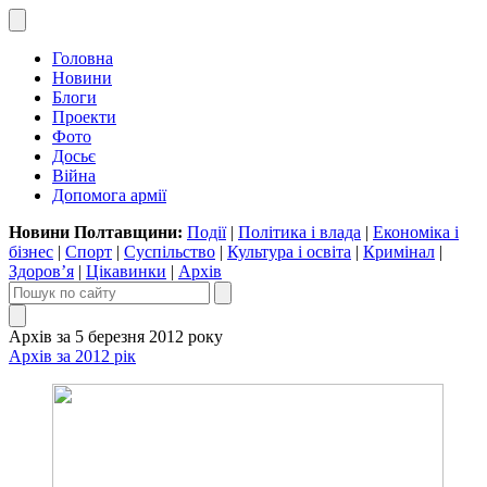
Головна
Новини
Блоги
Проекти
Фото
Досьє
Війна
Допомога армії
Новини Полтавщини:
Події
|
Політика і влада
|
Економіка і
бізнес
|
Спорт
|
Суспільство
|
Культура і освіта
|
Кримінал
|
Здоров’я
|
Цікавинки
|
Архів
Архів за 5 березня 2012 року
Архів за 2012 рік