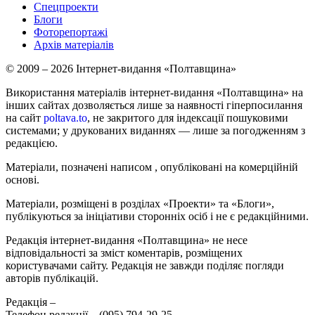
Спецпроекти
Блоги
Фоторепортажі
Архів матеріалів
© 2009 – 2026 Інтернет-видання «Полтавщина»
Використання матеріалів інтернет-видання «Полтавщина» на
інших сайтах дозволяється лише за наявності гіперпосилання
на сайт
poltava.to
, не закритого для індексації пошуковими
системами; у друкованих виданнях — лише за погодженням з
редакцією.
Матеріали, позначені написом
, опубліковані на комерційній
основі.
Матеріали, розміщені в розділах «Проекти» та «Блоги»,
публікуються за ініціативи сторонніх осіб і не є редакційними.
Редакція інтернет-видання «Полтавщина» не несе
відповідальності за зміст коментарів, розміщених
користувачами сайту. Редакція не завжди поділяє погляди
авторів публікацій.
Редакція –
Телефон редакції –
(095) 794-29-25