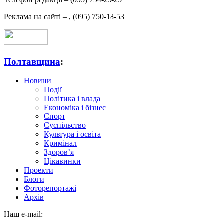
Реклама на сайті –
,
(095) 750-18-53
Полтавщина
:
Новини
Події
Політика і влада
Економіка і бізнес
Спорт
Суспільство
Культура і освіта
Кримінал
Здоров’я
Цікавинки
Проекти
Блоги
Фоторепортажі
Архів
Наш e-mail: