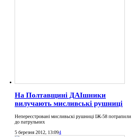
На Полтавщині ДАІшники
вилучають мисливські рушниці
Непереєстровані мисливьскі рушниці ІЖ-58 потрапили
до патрульних
5 березня 2012, 13:09
4