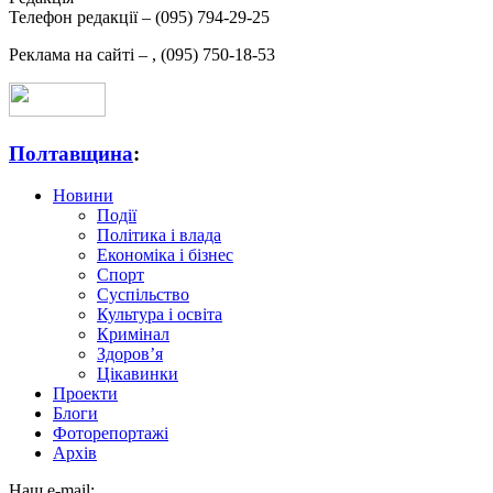
Телефон редакції –
(095) 794-29-25
Реклама на сайті –
,
(095) 750-18-53
Полтавщина
:
Новини
Події
Політика і влада
Економіка і бізнес
Спорт
Суспільство
Культура і освіта
Кримінал
Здоров’я
Цікавинки
Проекти
Блоги
Фоторепортажі
Архів
Наш e-mail: