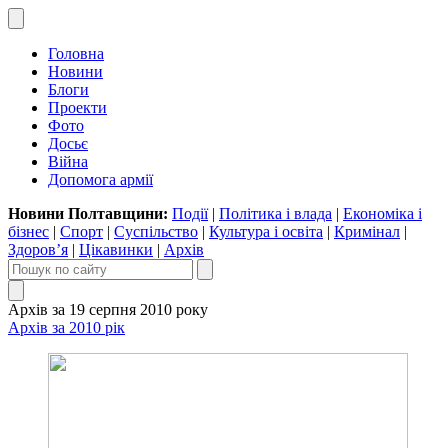
Головна
Новини
Блоги
Проекти
Фото
Досьє
Війна
Допомога армії
Новини Полтавщини:
Події
|
Політика і влада
|
Економіка і
бізнес
|
Спорт
|
Суспільство
|
Культура і освіта
|
Кримінал
|
Здоров’я
|
Цікавинки
|
Архів
Архів за 19 серпня 2010 року
Архів за 2010 рік