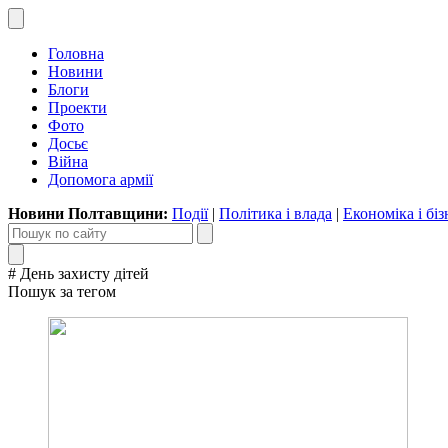
Головна
Новини
Блоги
Проекти
Фото
Досьє
Війна
Допомога армії
Новини Полтавщини:
Події
|
Політика і влада
|
Економіка і біз
# День захисту дітей
Пошук за тегом