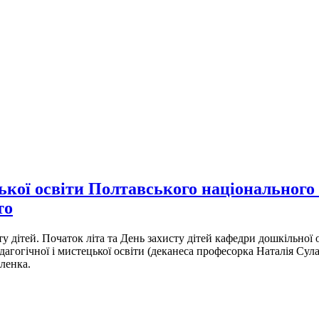
цької освіти Полтавського національного 
то
 дітей. Початок літа та День захисту дітей кафедри дошкільної 
дагогічної і мистецької освіти (деканеса професорка Наталія Су
оленка.