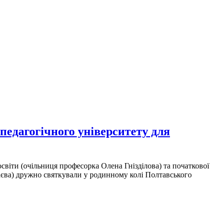
педагогічного університету для
освіти (очільниця професорка Олена Гнізділова) та початкової
лаєва) дружно святкували у родинному колі Полтавського