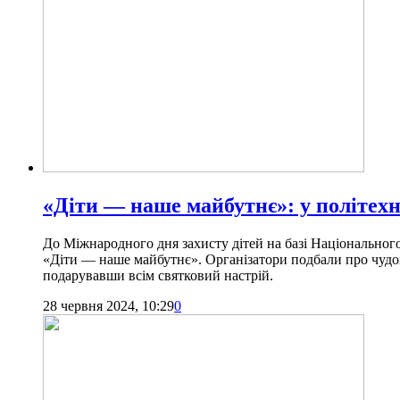
«Діти — наше майбутнє»: у політех
До Міжнародного дня захисту дітей на базі Національно
«Діти — наше майбутнє». Організатори подбали про чудов
подарувавши всім святковий настрій.
28 червня 2024, 10:29
0