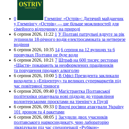
0
Глемпінг «Острів»:
Дитячий майданчик
у Глемпінгу «Острів» — ще більше можливостей для
сімейного відпочинку на природі
6 серпня 2026,
11:22
1
У Полтаві патрульні вдруге за рік
зупинили 18-річного водія електросамоката за нетверезе
водіння
6 серпня 2026,
10:35
14
6 серпня на 12 вулицях та 6
провулках Полтави не буде води
6 серпня 2026,
10:21
7
Штраф на 600 тисяч: ресторан
«Щастя» покарають за неоформлених працівників
та порушення продажу алкоголю
6 серпня 2026,
10:00
5
В Офісі Президента закликали
виходити з «Епіцентру» та великих супермаркетів під
час повітряної тривоги
6 серпня 2026,
09:40
0
Магістрантка Полтавської
політехніки опанувала нові підходи до управління
волонтерськими проєктами на тренінгу в Грузії
6 серпня 2026,
09:33
0
Вночі росіяни атакували Україну
101 дроном та 4 ракетами
6 серпня 2026,
08:05
1
Засудили двох учасників
полтавського наркосиндикату, чию лабораторію
ліквідували під час спецоперації «Рубікон»