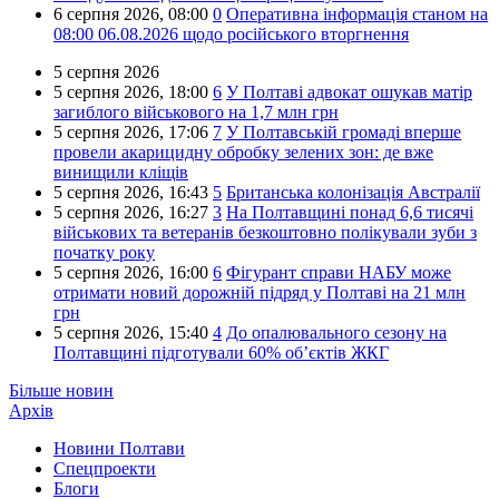
6 серпня 2026,
08:00
0
Оперативна інформація станом на
08:00 06.08.2026 щодо російського вторгнення
5 серпня 2026
5 серпня 2026,
18:00
6
У Полтаві адвокат ошукав матір
загиблого військового на 1,7 млн грн
5 серпня 2026,
17:06
7
У Полтавській громаді вперше
провели акарицидну обробку зелених зон: де вже
винищили кліщів
5 серпня 2026,
16:43
5
Британська колонізація Австралії
5 серпня 2026,
16:27
3
На Полтавщині понад 6,6 тисячі
військових та ветеранів безкоштовно полікували зуби з
початку року
5 серпня 2026,
16:00
6
Фігурант справи НАБУ може
отримати новий дорожній підряд у Полтаві на 21 млн
грн
5 серпня 2026,
15:40
4
До опалювального сезону на
Полтавщині підготували 60% об’єктів ЖКГ
Більше новин
Архів
Новини Полтави
Спецпроекти
Блоги