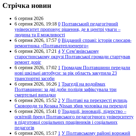
Стрічка новин
6 серпня 2026
6 серпня 2026,
19:18
0
Полтавський педагогічний
університет пропонує рішення, де в центрі уваги –
людина та її можливості
6 серпня 2026,
17:57
0
Відданий справі: історія слюсаря-
ремонтника «Полтаватеплоенерго»
6 серпня 2026,
17:21
4
У Сем’янівському
старостинському окрузі Полтавської громади стартував
ремонт доріг
6 серпня 2026,
17:02
1
Громадам Полтавщини передали
нові шкільні автобуси: за рік область закупила 23
транспортні засоби
6 серпня 2026,
16:26
1
Трагедії на водоймах
Полтавщини: за дві доби поліція зафіксувала три
смертельні випадки
6 серпня 2026,
15:52
2
У Полтаві на перехресті вулиць
Сковороди та Козака Nissan збив чоловіка на переході
6 серпня 2026,
15:41
0
Традиції, інновації, лідерство –
освітній бренд Полтавського педагогічного університету
в підготовці соціальних працівників і соціальних
педагогів
6 серпня 2026,
15:17
1
У Полтавському районі ворожий