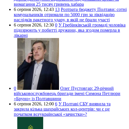
вимагання 25 тисяч гривень хабара
6 серпня 2026,
12:43
13
Розтрата бюджету Полтави: сотні
комунальників отримали по 5000 грн за ліквідацію
наслідків ракетного удару, в якій не брали участі
6 серпня 2026,
12:30
0
У Гребінківській громаді чоловіка
підозрюють у побитті дружини, яка згодом померла в
лікарні
0
Олег Пустовгар:
29-річний
військовослужбовець бригади імені Симона Петлюри
«Бруно» із Полтавщини
6 серпня 2026,
12:00
6
У Полтаві СБУ виявила та
закрила кілька шахрайських кол-центрів: чи є це
початком всеукраїнської «зачистки»?