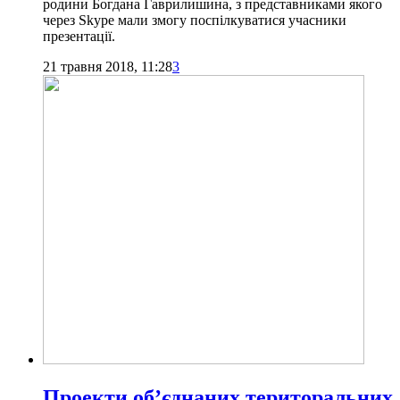
родини Богдана Гаврилишина, з представниками якого
через Skype мали змогу поспілкуватися учасники
презентації.
21 травня 2018, 11:28
3
Проекти об’єднаних територальних