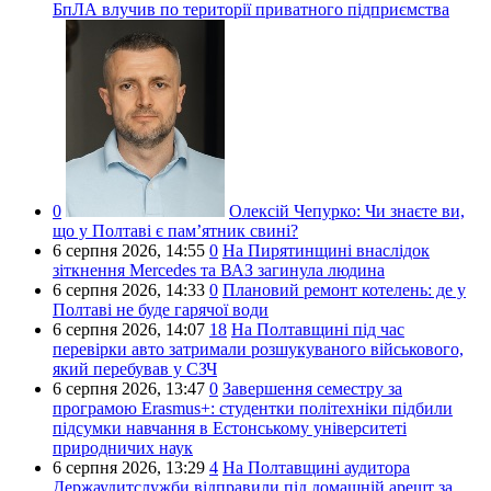
БпЛА влучив по території приватного підприємства
0
Олексій Чепурко:
Чи знаєте ви,
що у Полтаві є пам’ятник свині?
6 серпня 2026,
14:55
0
На Пирятинщині внаслідок
зіткнення Mercedes та ВАЗ загинула людина
6 серпня 2026,
14:33
0
Плановий ремонт котелень: де у
Полтаві не буде гарячої води
6 серпня 2026,
14:07
18
На Полтавщині під час
перевірки авто затримали розшукуваного військового,
який перебував у СЗЧ
6 серпня 2026,
13:47
0
Завершення семестру за
програмою Erasmus+: студентки політехніки підбили
підсумки навчання в Естонському університеті
природничих наук
6 серпня 2026,
13:29
4
На Полтавщині аудитора
Держаудитслужби відправили під домашній арешт за