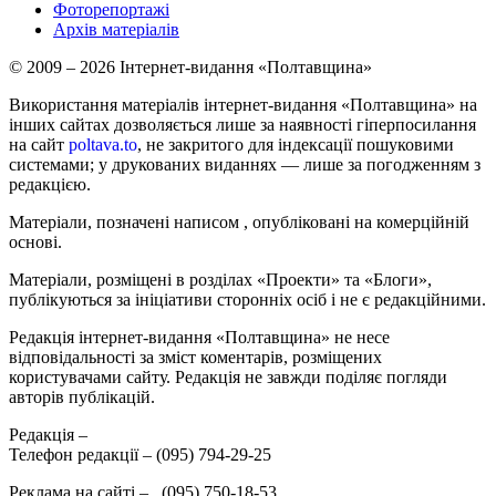
Фоторепортажі
Архів матеріалів
© 2009 – 2026 Інтернет-видання «Полтавщина»
Використання матеріалів інтернет-видання «Полтавщина» на
інших сайтах дозволяється лише за наявності гіперпосилання
на сайт
poltava.to
, не закритого для індексації пошуковими
системами; у друкованих виданнях — лише за погодженням з
редакцією.
Матеріали, позначені написом
, опубліковані на комерційній
основі.
Матеріали, розміщені в розділах «Проекти» та «Блоги»,
публікуються за ініціативи сторонніх осіб і не є редакційними.
Редакція інтернет-видання «Полтавщина» не несе
відповідальності за зміст коментарів, розміщених
користувачами сайту. Редакція не завжди поділяє погляди
авторів публікацій.
Редакція –
Телефон редакції –
(095) 794-29-25
Реклама на сайті –
,
(095) 750-18-53