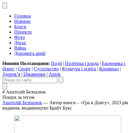
Головна
Новини
Блоги
Проекти
Фото
Досьє
Війна
Допомога армії
Новини Полтавщини:
Події
|
Політика і влада
|
Економіка і
бізнес
|
Спорт
|
Суспільство
|
Культура і освіта
|
Кримінал
|
Здоров’я
|
Цікавинки
|
Архів
# Анатолій Безпалюк
Пошук за тегом
Анатолій Безпалюк
— Автор книги – «Гра в Довгу», 2023 рік
видання, видавництво Брайт Букс