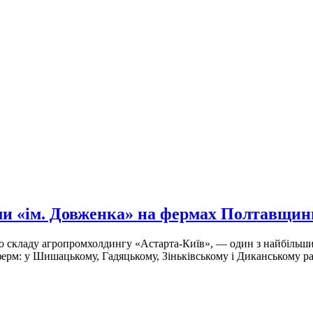
ми «ім. Довженка» на фермах Полтавщин
о складу агропромхолдингу «Астарта-Київ», — один з найбільш
 ферм: у Шишацькому, Гадяцькому, Зіньківському і Диканському р