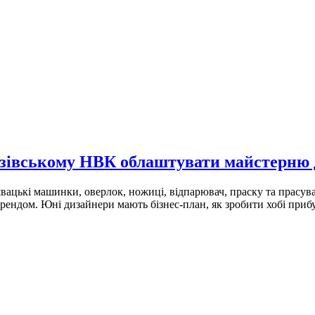
узівському НВК облаштувати майстерню 
вацькі машинки, оверлок, ножиці, відпарювач, праску та прасув
ендом. Юні дизайнери мають бізнес-план, як зробити хобі приб