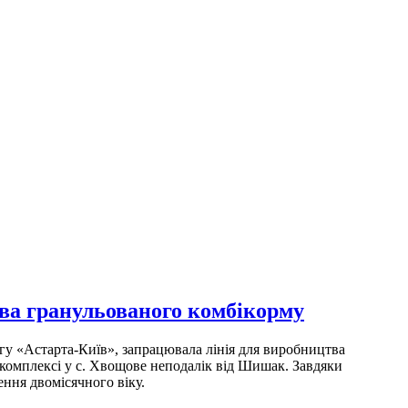
тва гранульованого комбікорму
у «Астарта-Київ», запрацювала лінія для виробництва
 комплексі у с. Хвощове неподалік від Шишак. Завдяки
ння двомісячного віку.