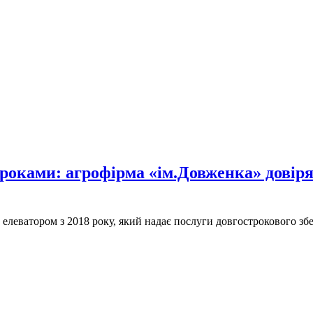
оками: агрофірма «ім.Довженка» довіря
елеватором з 2018 року, який надає послуги довгострокового збе