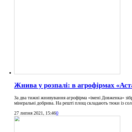
Жнива у розпалі: в агрофірмах «Аст
За два тижні жнивування агрофірма «імені Довженка» зіб
мінеральні добрива. На решті площ складають тюки із со
27 липня 2021, 15:46
0