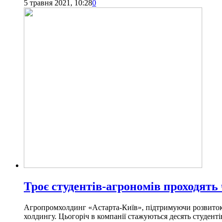
5 травня 2021, 10:28
0
Троє студентів-агрономів проходять
Агропромхолдинг «Астарта-Київ», підтримуючи розвиток д
холдингу. Цьогоріч в компанії стажуються десять студенті