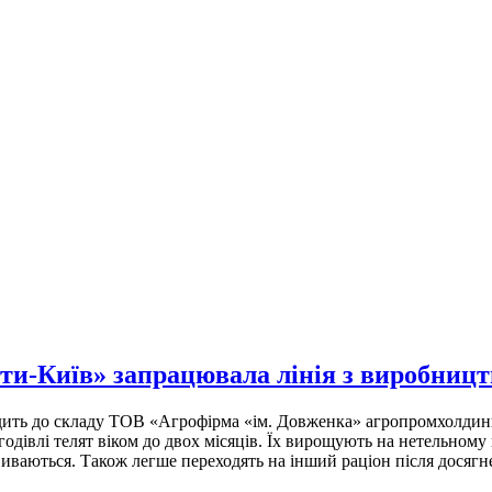
рти-Київ» запрацювала лінія з виробниц
дить до складу ТОВ «Агрофірма «ім. Довженка» агропромхолдинг
одівлі телят віком до двох місяців. Їх вирощують на нетельному
ваються. Також легше переходять на інший раціон після досягне