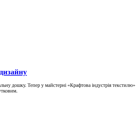
дизайну
альну дошку. Тепер у майстерні «Крафтова індустрія текстилю»
утковим.