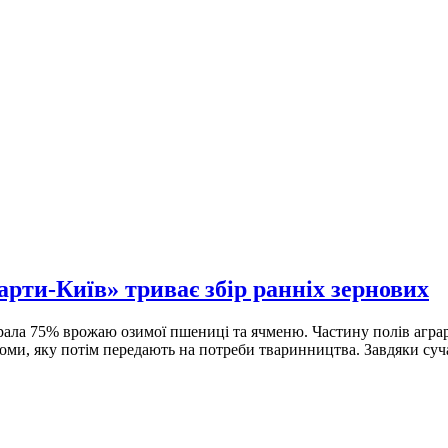
арти-Київ» триває збір ранніх зернових
рала 75% врожаю озимої пшениці та ячменю. Частину полів аграрі
ломи, яку потім передають на потреби тваринництва. Завдяки с