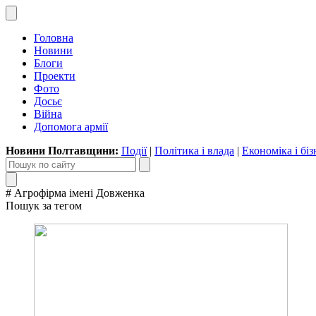
Головна
Новини
Блоги
Проекти
Фото
Досьє
Війна
Допомога армії
Новини Полтавщини:
Події
|
Політика і влада
|
Економіка і біз
# Агрофірма імені Довженка
Пошук за тегом