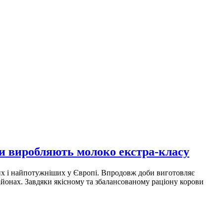
и виробляють молоко екстра-класу
их і найпотужніших у Європі. Впродовж доби виготовляє
айонах. Завдяки якісному та збалансованому раціону корови