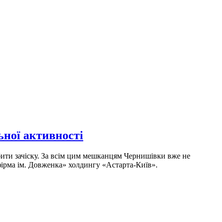
ної активності
бити зачіску. За всім цим мешканцям Чернишівки вже не
фірма ім. Довженка» холдингу «Астарта-Київ».