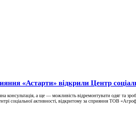
яння «Астарти» відкрили Центр соціаль
а консультація, а ще — можливість відремонтувати одяг та зро
нтрі соціальної активності, відкритому за сприяння ТОВ «Агро