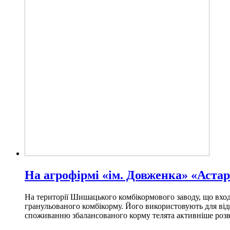
На агрофірмі «ім. Довженка» «Аста
На території Шишацького комбікормового заводу, що вхо
гранульованого комбікорму. Його використовують для відг
споживанню збалансованого корму телята активніше розви