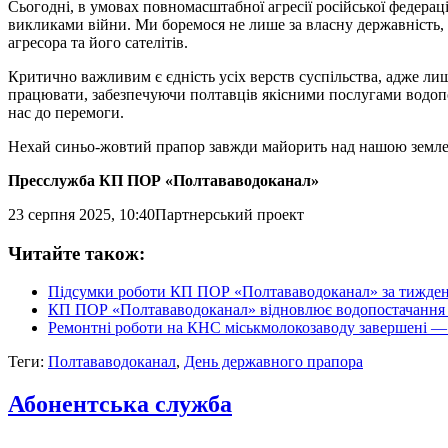
Сьогодні, в умовах повномасштабної агресії російської федерац
викликами війни. Ми боремося не лише за власну державність, а
агресора та його сателітів.
Критично важливим є єдність усіх верств суспільства, адже л
працювати, забезпечуючи полтавців якісними послугами водопо
нас до перемоги.
Нехай синьо-жовтий прапор завжди майорить над нашою землею,
Пресслужба КП ПОР «Полтававодоканал»
23 серпня 2025, 10:40
Партнерський проект
Читайте також:
Підсумки роботи КП ПОР «Полтававодоканал» за тижде
КП ПОР «Полтававодоканал» відновлює водопостачання з
Ремонтні роботи на КНС міськмолокозаводу завершені 
Теги:
Полтававодоканал
,
День державного прапора
Абонентська служба