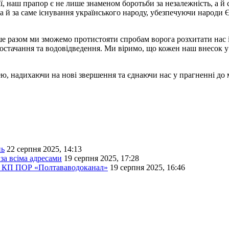
ії, наш прапор є не лише знаменом боротьби за незалежність, а й
 й за саме існування українського народу, убезпечуючи народи Єв
ише разом ми зможемо протистояти спробам ворога розхитати на
стачання та водовідведення. Ми віримо, що кожен наш внесок у 
 надихаючи на нові звершення та єднаючи нас у прагненні до м
нь
22 серпня 2025, 14:13
а всіма адресами
19 серпня 2025, 17:28
— КП ПОР «Полтававодоканал»
19 серпня 2025, 16:46