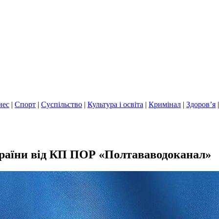
нес
|
Спорт
|
Суспільство
|
Культура і освіта
|
Кримінал
|
Здоров’я
країни від КП ПОР «Полтававодоканал»