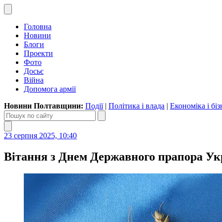
Головна
Новини
Блоги
Проекти
Фото
Досьє
Війна
Допомога армії
Новини Полтавщини:
Події
|
Політика і влада
|
Економіка і біз
23 серпня 2025, 10:40
Вітання з Днем Державного прапора У