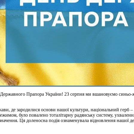
ержавного Прапора України! 23 серпня ми вшановуємо синьо-жов
ви, де зародилися основи нашої культури, національний герб – т
жимом, було повалено тоталітарну радянську систему, ухваленн
значення. Ця доленосна подія ознаменувала відновлення нашої д