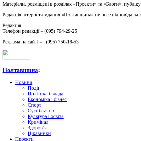
Матеріали, розміщені в розділах «Проекти» та «Блоги», публікую
Редакція інтернет-видання «Полтавщина» не несе відповідальнос
Редакція –
Телефон редакції –
(095) 794-29-25
Реклама на сайті –
,
(095) 750-18-53
Полтавщина
:
Новини
Події
Політика і влада
Економіка і бізнес
Спорт
Суспільство
Культура і освіта
Кримінал
Здоров’я
Цікавинки
Проекти