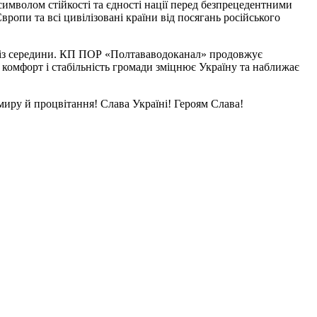
 символом стійкості та єдності нації перед безпрецедентними
ропи та всі цивілізовані країни від посягань російського
с із середини. КП ПОР «Полтававодоканал» продовжує
комфорт і стабільність громади зміцнює Україну та наближає
иру й процвітання! Слава Україні! Героям Слава!