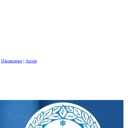
|
Цікавинки
|
Архів