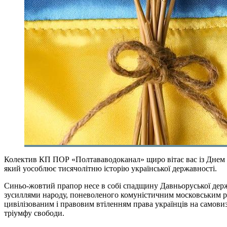
Колектив КП ПОР «Полтававодоканал» щиро вітає вас із Днем Д
який уособлює тисячолітню історію української державності.
Синьо-жовтий прапор несе в собі спадщину Давньоруської держа
зусиллями народу, поневоленого комуністичним московським ре
цивілізованим і правовим втіленням права українців на самови
тріумфу свободи.