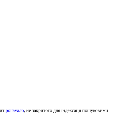
айт
poltava.to
, не закритого для індексації пошуковими