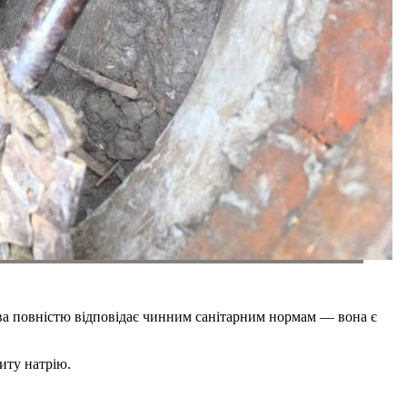
мства повністю відповідає чинним санітарним нормам — вона є
иту натрію.