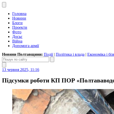
Головна
Новини
Блоги
Проекти
Фото
Досьє
Війна
Допомога армії
Новини Полтавщини:
Події
|
Політика і влада
|
Економіка і біз
13 червня 2025, 11:16
Підсумки роботи КП ПОР «Полтававодо