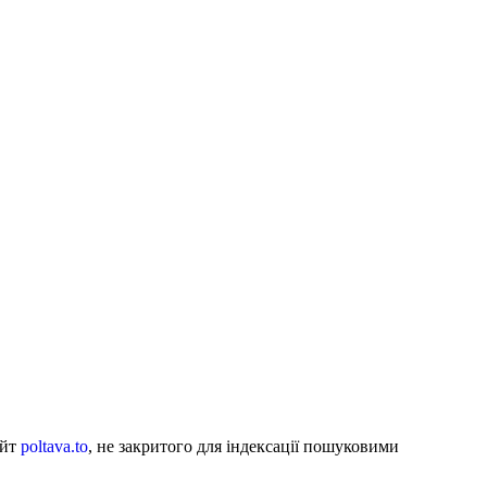
айт
poltava.to
, не закритого для індексації пошуковими