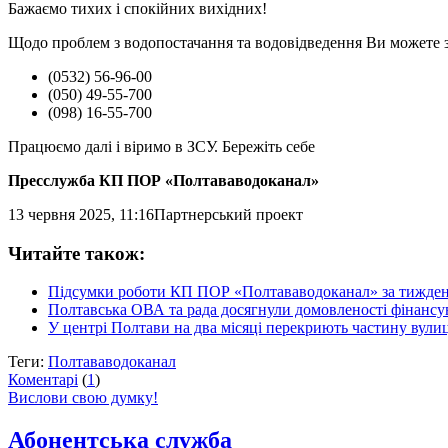
Бажаємо тихих і спокійних вихідних!
Щодо проблем з водопостачання та водовідведення Ви можете з
(0532) 56-96-00
(050) 49-55-700
(098) 16-55-700
Працюємо далі і віримо в ЗСУ. Бережіть себе
Пресслужба КП ПОР «Полтававодоканал»
13 червня 2025, 11:16
Партнерський проект
Читайте також:
Підсумки роботи КП ПОР «Полтававодоканал» за тижде
Полтавська ОВА та рада досягнули домовленості фінансу
У центрі Полтави на два місяці перекриють частину вулиц
Теги:
Полтававодоканал
Коментарі
(
1
)
Вислови свою думку!
Абонентська служба