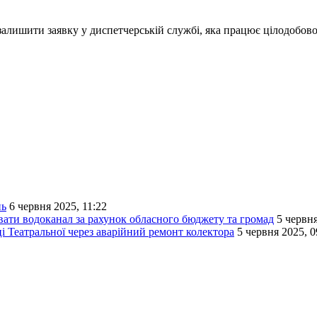
алишити заявку у диспетчерській службі, яка працює цілодобово
нь
6 червня 2025, 11:22
вати водоканал за рахунок обласного бюджету та громад
5 червня
і Театральної через аварійний ремонт колектора
5 червня 2025, 0