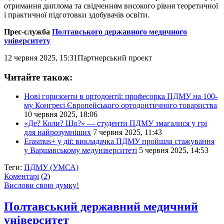
отримання диплома та свідченням високого рівня теоретичної
і практичної підготовки здобувачів освіти.
Прес-служба
Полтавського державного медичного
університету
12 червня 2025, 15:31
Партнерський проект
Читайте також:
Нові горизонти в ортодонтії: професорка ПДМУ на 100-
му Конгресі Європейського ортодонтичного товариства
10 червня 2025, 18:06
«Де? Коли? Що?» — студенти ПДМУ змагалися у грі
для найрозумніших
7 червня 2025, 11:43
Erasmus+ у дії: викладачка ПДМУ пройшла стажування
у Варшавському медуніверситеті
5 червня 2025, 14:53
Теги:
ПДМУ (УМСА)
Коментарі
(
2
)
Вислови свою думку!
Полтавський державний медичний
університет