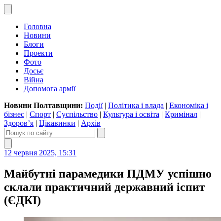
Головна
Новини
Блоги
Проекти
Фото
Досьє
Війна
Допомога армії
Новини Полтавщини:
Події
|
Політика і влада
|
Економіка і
бізнес
|
Спорт
|
Суспільство
|
Культура і освіта
|
Кримінал
|
Здоров’я
|
Цікавинки
|
Архів
12 червня 2025, 15:31
Майбутні парамедики ПДМУ успішно
склали практичний державний іспит
(ЄДКІ)