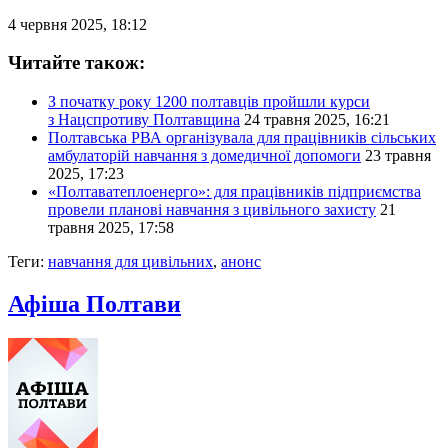
4 червня 2025, 18:12
Читайте також:
З початку року 1200 полтавців пройшли курси
з Нацспротиву Полтавщина
24 травня 2025, 16:21
Полтавська РВА організувала для працівників сільських
амбулаторій навчання з домедичної допомоги
23 травня
2025, 17:23
«Полтаватеплоенерго»: для працівників підприємства
провели планові навчання з цивільного захисту
21
травня 2025, 17:58
Теги:
навчання для цивільних
,
анонс
Афіша Полтави