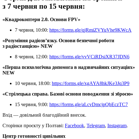
з 7 червня по 15 червня:
«Квадрокоптери 2.0. Основи FPV»
7 червня, 10:00:
https://forms.gle/qjRmiZVYuVhe9KWcA
«Розуміння радіозв’язку. Основи безпечної роботи
з радіостанцією» NEW
8 червня, 12:00:
https://forms.gle/vvVCiRDsiXR37JDN6
«Перша психологічна допомога в надзвичайних ситуаціях»
NEW
10 червня, 18:00:
https://forms.gle/xgAYA8hkJKe3Jq3P9
«Стрілецька справа. Базові основи поводження зі зброєю»
15 червня, 9:00:
https://forms.gle/aLcvDmcjpQbEczTC7
Вхід — довільний благодійний внесок.
Сторінки проєкту у Полтаві:
Facebook
,
Telegram
,
Instagram
.
Центр готовності цивільних