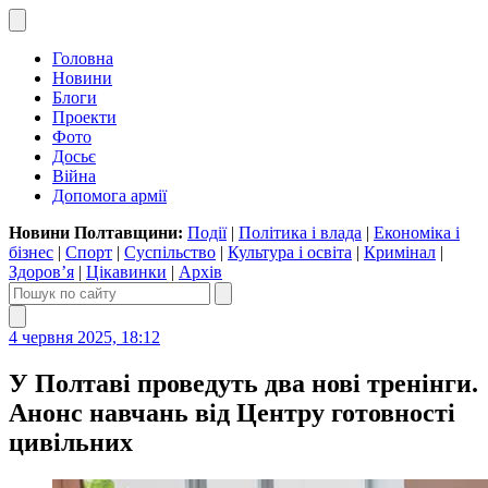
Головна
Новини
Блоги
Проекти
Фото
Досьє
Війна
Допомога армії
Новини Полтавщини:
Події
|
Політика і влада
|
Економіка і
бізнес
|
Спорт
|
Суспільство
|
Культура і освіта
|
Кримінал
|
Здоров’я
|
Цікавинки
|
Архів
4 червня 2025, 18:12
У Полтаві проведуть два нові тренінги.
Анонс навчань від Центру готовності
цивільних