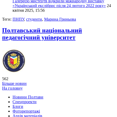
Галереєю мистецтв відкрили міжнародну виставку
«Український екслібрис після 24 лютого 2022 року»
24
квітня 2025, 15:56
Теги:
ПНПУ
,
студенти
,
Марина Гриньова
Полтавський національний
педагогічний університет
562
Більше новин
На головну
Новини Полтави
Спецпроекти
Блоги
Фоторепортажі
Архів матеріалів