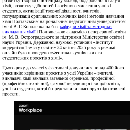
розвитку творчого потенціалу молоді, обдарованої в галузі
хімії, розвитку здібностей і логічного мислення учнів і
студентів, активізації творчої діяльності вчителів,
популяризації оригінальних хімічних ідей і методів навчання
хімії Полтавським національним педагогічним університетом
імені В. Г. Короленка на базі
кафедри хімії та методики
викладання хімії
і Полтавською академією неперервної освіти
ім. М. В. Остроградського за підтримки Міністерства освіти і
науки України, Державної наукової установи «Інститут
модернізації змісту освіти» 24 квітня 2025 року в режимі
онлайн було проведено «Фестиваль учнівських та
студентських проєктів з хімії».
Цього року до участі у фестивалі долучилися понад 400 його
учасників: керівники проєктів з усієї України – вчителі,
викладачі хімії закладів загальної середньої, професійної
(професійно-технічної), фахової передвищої і вищої освіти,
учні та студенти, котрі й представили власноруч підготовлені
проєкти.