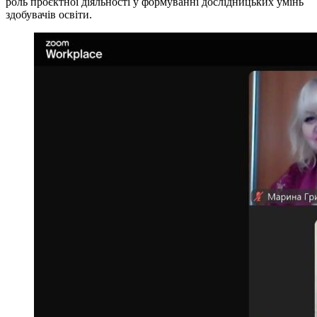
роль проєктної діяльності у формуванні дослідницьких умінь
здобувачів освіти.