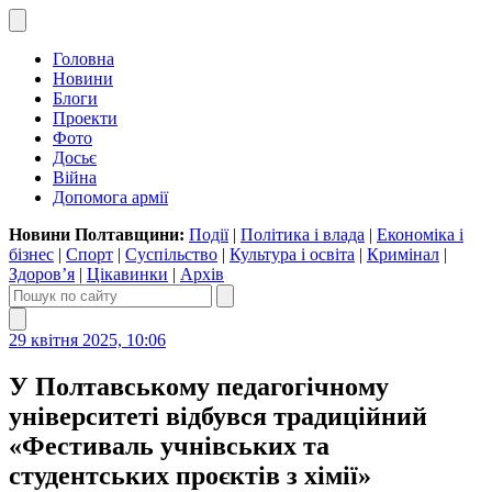
Головна
Новини
Блоги
Проекти
Фото
Досьє
Війна
Допомога армії
Новини Полтавщини:
Події
|
Політика і влада
|
Економіка і
бізнес
|
Спорт
|
Суспільство
|
Культура і освіта
|
Кримінал
|
Здоров’я
|
Цікавинки
|
Архів
29 квітня 2025, 10:06
У Полтавському педагогічному
університеті відбувся традиційний
«Фестиваль учнівських та
студентських проєктів з хімії»