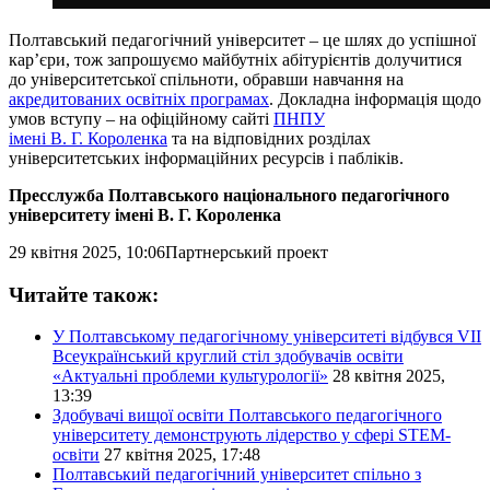
Полтавський педагогічний університет – це шлях до успішної
кар’єри, тож запрошуємо майбутніх абітурієнтів долучитися
до університетської спільноти, обравши навчання на
акредитованих освітніх програмах
. Докладна інформація щодо
умов вступу – на офіційному сайті
ПНПУ
імені В. Г. Короленка
та на відповідних розділах
університетських інформаційних ресурсів і пабліків.
Пресслужба Полтавського національного педагогічного
університету імені В. Г. Короленка
29 квітня 2025, 10:06
Партнерський проект
Читайте також:
У Полтавському педагогічному університеті відбувся VІI
Всеукраїнський круглий стіл здобувачів освіти
«Актуальні проблеми культурології»
28 квітня 2025,
13:39
Здобувачі вищої освіти Полтавського педагогічного
університету демонструють лідерство у сфері STEM-
освіти
27 квітня 2025, 17:48
Полтавський педагогічний університет спільно з