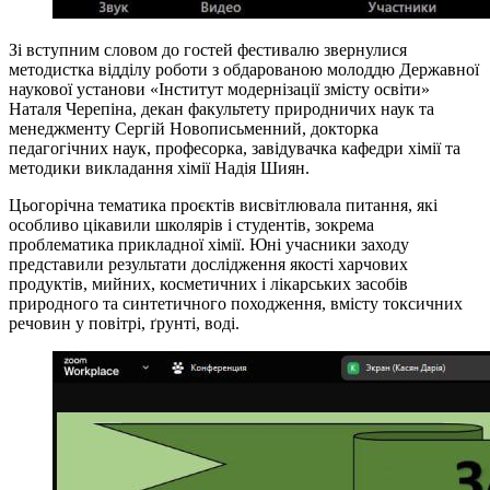
Зі вступним словом до гостей фестивалю звернулися
методистка відділу роботи з обдарованою молоддю Державної
наукової установи «Інститут модернізації змісту освіти»
Наталя Черепіна, декан факультету природничих наук та
менеджменту Сергій Новописьменний, докторка
педагогічних наук, професорка, завідувачка кафедри хімії та
методики викладання хімії Надія Шиян.
Цьогорічна тематика проєктів висвітлювала питання, які
особливо цікавили школярів і студентів, зокрема
проблематика прикладної хімії. Юні учасники заходу
представили результати дослідження якості харчових
продуктів, мийних, косметичних і лікарських засобів
природного та синтетичного походження, вмісту токсичних
речовин у повітрі, ґрунті, воді.