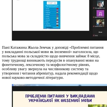
Пані Катажина Жьола-Земчак у доповіді «Проблемні питання
у викладанні польської мови як іноземної» наголосила, що
польська мова за складністю щодо вивчення займає 8 місце,
тому труднощі виникають передусім в опануванні мови на
фонетичному, лексичному та морфологічному рівнях,
особливу увагу звернула на числівникову систему та
утворення і читання абревіатур, надала рекомендації щодо
нової науково-методичної літератури.