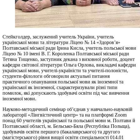
Стейкголдер, заслужений учитель України, учитель
української мови та літератури Ліцею № 14 «Здоров’я»
Полтавської міської ради Ірина Кисла, учитель польської мови
Ліцею № 10 імені В. Г. Короленка Полтавської міської ради
Тетяна Тищенко, заступник декана з виховної роботи, доцент
кафедри світової літератури Ольга Орлова, викладачі кафедри
української мови, учителі-україністи та учителі-полоністи,
студенти-філологи обговорили актуальні питання
практичного опанування польської мови як іноземної та
української як іноземної, схарактеризували різні типи
помилок, які допускають здобувачі освіти під час вивчення
іноземної мови.
Науково-методичний семінар об’єднав у навчально-науковій
лабораторії «Лінгвістичний центр» та на платформі Zoom
понад 60 учителів української та польської мови м. Полтави й
Полтавської області, м. Бельсько-Бяла (Республіка Польща),
здобувачів освіти першого (бакалаврського) та другого
(магістерського) рівня вищої освіти спеціальності 014.01