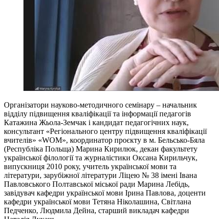
Організатори науково-методичного семінару – начальник
відділу підвищення кваліфікації та інформації педагогів
Катажина Жьола-Земчак і кандидат педагогічних наук,
консультант «Регіонального центру підвищення кваліфікації
вчителів» «WOM», координатор проєкту в м. Бельсько-Бяла
(Республіка Польща) Марина Кирилюк, декан факультету
української філології та журналістики Оксана Кирильчук,
випускниця 2010 року, учитель української мови та
літератури, зарубіжної літератури Ліцею № 38 імені Івана
Павловського Полтавської міської ради Марина Лебідь,
завідувач кафедри української мови Ірина Павлова, доценти
кафедри української мови Тетяна Ніколашина, Світлана
Педченко, Людмила Дейна, старший викладач кафедри