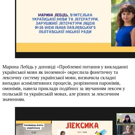
Марина Лебідь у доповіді «Проблемні питання у викладанні
української мови як іноземної» окреслила фонетичну та
лексичну систему української мови, визначила складні
випадки асимілятивних процесів, розрізнення паронімів,
омонімів, навела приклади подібних за звучанням лексем у
польській та українській мовах, але різних за лексичним
значенням.