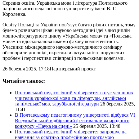
Середня освіта. Українська мова і література Полтавського
національного педагогічного університету імені В. Г.
Короленка.
Освіту Польщі та України пов’язує багато різних питань, тому
будемо розвивати цікаві науково-методичні ідеї з дисциплін
мовно-літературного циклу «Українська мова» та «Польська
мова» та вдосконалюватимемо фахову компетентність.
Учасники міжнародного науково-методичного семінару
обговорили доповіді, окреслили актуальність порушених
проблем і перспективи співпраці з польськими колегами.
26 березня 2025, 17:18
Партнерський проект
Читайте також:
Полтавський педагогічний університет готує успішних
учителів української мови та літератури, англійської
та німецької мов, зарубіжної літератури
26 березня 2025,
11:41
В Полтавському педагогічному університеті відбувся VI
Всеукраїнський відбірковий фестиваль міжнародного
конкурсу «Наука на сцені»
25 березня 2025, 13:48
Полтавський педагогічний університет запрошує на
навчання за освітньо-професійною програмою