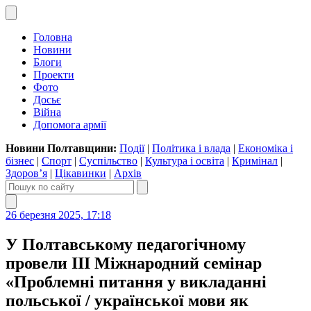
Головна
Новини
Блоги
Проекти
Фото
Досьє
Війна
Допомога армії
Новини Полтавщини:
Події
|
Політика і влада
|
Економіка і
бізнес
|
Спорт
|
Суспільство
|
Культура і освіта
|
Кримінал
|
Здоров’я
|
Цікавинки
|
Архів
26 березня 2025, 17:18
У Полтавському педагогічному
провели ІІІ Міжнародний семінар
«Проблемні питання у викладанні
польської / української мови як