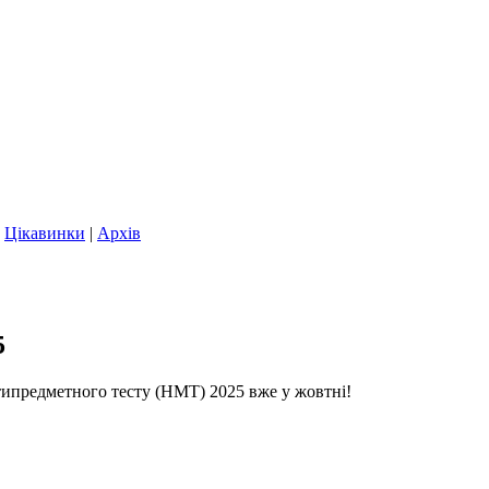
|
Цікавинки
|
Архів
5
ьтипредметного тесту (НМТ) 2025 вже у жовтні!