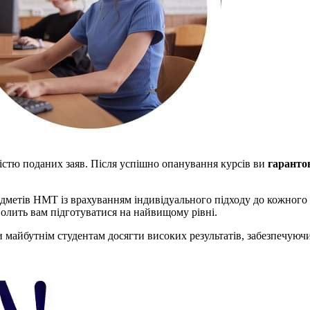
кістю поданих заяв. Після успішно опанування курсів ви
гаранто
дметів НМТ із врахуванням індивідуального підходу до кожного 
волить вам підготуватися на найвищому рівні.
майбутнім студентам досягти високих результатів, забезпечуючи 