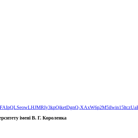
/d/e/1FAIpQLSeowLHJMRIy3kpQiketDgnQ-XAxW6p2M5iIwin15ltczU
рситету імені В. Г. Короленка