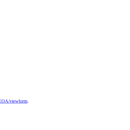
aEOA/viewform
.