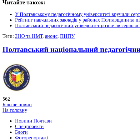
Читайте також:
У Полтавському педагогічному університеті вручили серт
Рейтинг навчальних закладів у районах Полтавщини за п
Полтавський педагогічний університет розпочав серію осв
Теги:
ЗНО та НМТ
,
анонс
,
ПНПУ
Полтавський національний педагогічни
562
Більше новин
На головну
Новини Полтави
Спецпроекти
Блоги
Фоторепортажі