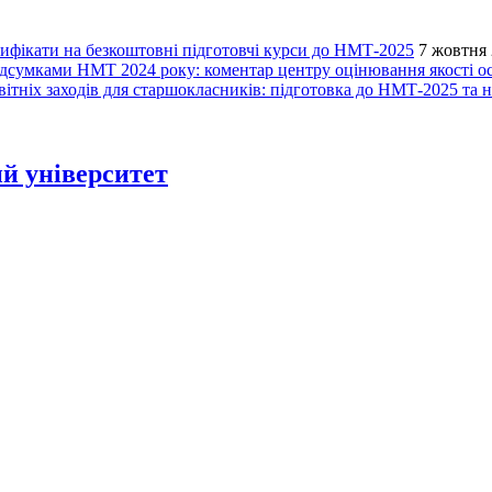
ифікати на безкоштовні підготовчі курси до НМТ-2025
7 жовтня 
ідсумками НМТ 2024 року: коментар центру оцінювання якості о
ітніх заходів для старшокласників: підготовка до НМТ-2025 та 
й університет