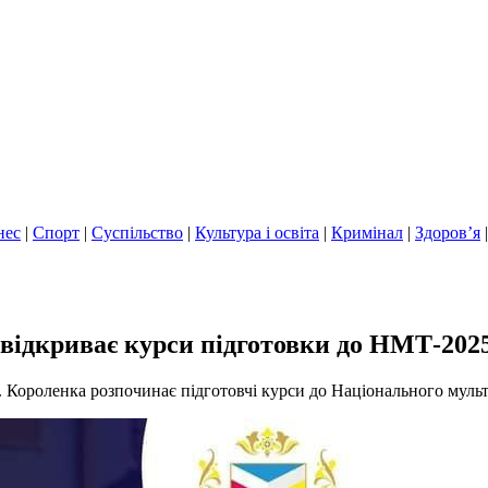
нес
|
Спорт
|
Суспільство
|
Культура і освіта
|
Кримінал
|
Здоров’я
 відкриває курси підготовки до НМТ-202
Г. Короленка розпочинає підготовчі курси до Національного мул