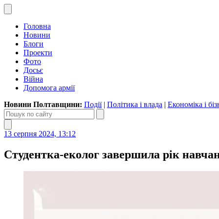
Головна
Новини
Блоги
Проекти
Фото
Досьє
Війна
Допомога армії
Новини Полтавщини:
Події
|
Політика і влада
|
Економіка і біз
13 серпня 2024, 13:12
Студентка-еколог завершила рік навча