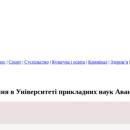
нес
|
Спорт
|
Суспільство
|
Культура і освіта
|
Кримінал
|
Здоров’я
ння в Університеті прикладних наук Ава