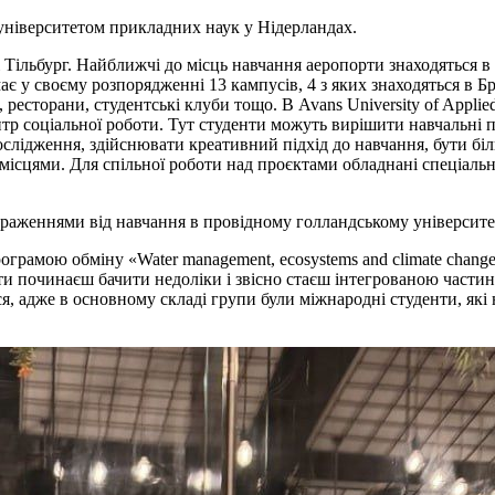
ніверситетом прикладних наук у Нідерландах.
і Тільбург. Найближчі до місць навчання аеропорти знаходяться в
ає у своєму розпорядженні 13 кампусів, 4 з яких знаходяться в Бр
 ресторани, студентські клуби тощо. В Avans University of Appli
ентр соціальної роботи. Тут студенти можуть вирішити навчальні
слідження, здійснювати креативний підхід до навчання, бути біль
 місцями. Для спільної роботи над проєктами обладнані спеціаль
враженнями від навчання в провідному голландському університе
грамою обміну «Water management, ecosystems and climate change»
 ти починаєш бачити недоліки і звісно стаєш інтегрованою части
, адже в основному складі групи були міжнародні студенти, які н