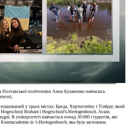
а Полтавської політехніки Анна Булавенко навчалась
ences).
ташований у трьох містах: Бреда, Хертогенбос і Тілбург, який
ogeschool Brabant і Hogeschool's-Hertogenbosch. Avans
рії. В університеті навчається понад 30 000 студентів, які
unstacademie in 's-Hertogenbosch, яка була заснована