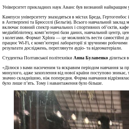
Університет прикладних наук Аванс був визнаний найкращим у
Кампуси університету знаходяться в містах Бреда, Гертогенбос 
в Антверпені та Брюсселі (Бельгія). Всього навчальний заклад м
включає повний спектр навчальних і спортивних об’єктів, кафе,
медіабібліотеку, комп’ютерні бази даних, навчальний центр, ц
з колегами. Формат Xplora — це можливість вести самостійні до
працює Wi-Fi, є комп’ютерні лабораторії зі зручними робочими
результати досліджень, переглянути аудіо- та відеоматеріали.
Студентка Полтавської політехніки
Анна Булавенко
ділиться 
«Ділюся з вами насиченим та яскравим періодом навчання за про
минулого, адже захоплення від нової країни поступово зникає,
значно складнішою, ніж попередня. Форма навчання відрізнялася
було лише п’ять. Тому і навантаження було більше.