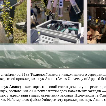
 спеціальності 183 Технології захисту навколишнього середовищ
ерситеті прикладних наук Аванс (Avans University of Applied Sci
х наук Аванс)
– високорейтинговий голландський університет, роз
дах, заснований 2004 року злиттям двох навчальних закладів — H
єю з акредитації вищих навчальних закладів Нідерландів та Фланд
иків. Найстарішою філією Університету прикладних наук Аванс є K