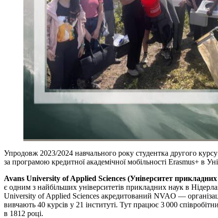
Упродовж 2023/2024 навчального року студентка другого курсу
за програмою кредитної академічної мобільності Erasmus+ в Унів
Avans University of Applied Sciences (Університет прикладни
є одним з найбільших університетів прикладних наук в Нідерлан
University of Applied Sciences акредитований NVAO — організаці
вивчають 40 курсів у 21 інституті. Тут працює 3 000 співробітн
в 1812 році.