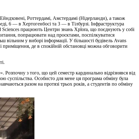
 Ейндховені, Роттердамі, Амстердамі (Нідерланди), а також
еді, 6 — в Хертогенбосі та 3 — в Тілбурзі. Інфраструктура
ed Sciences працюють Центри знань Xplora, що поєднують у собі
 питання, попрацювати над проєктами, поспілкуватися
ш вільним у виборі інформації. У більшості будівель Avans
ні приміщення, де в спокійній обстановці можна обговорити
ті.
. Розпочну з того, що цей семестр кардинально відрізнявся від
ною суспільства. Особисто для мене ця програма обміну була
авчаються разом на протязі трьох років, а студентів по обміну