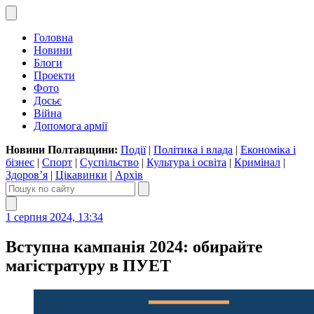
Головна
Новини
Блоги
Проекти
Фото
Досьє
Війна
Допомога армії
Новини Полтавщини:
Події
|
Політика і влада
|
Економіка і
бізнес
|
Спорт
|
Суспільство
|
Культура і освіта
|
Кримінал
|
Здоров’я
|
Цікавинки
|
Архів
1 серпня 2024, 13:34
Вступна кампанія 2024: обирайте
магістратуру в ПУЕТ