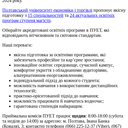
2024 року.
Полтавський університет економіки і торгівлі
пропонує якісну
підготовку з
15 спеціальностей
та
24 актуальних освітніх
програм ступеня магістр
.
Обирайте акредитовані освітніх програми в ПУЕТ, які
відповідають вітчизняним та світовим стандартам.
Наші переваги:
якісна підготовка за освітніми програмами, які
забезпечать професійне та кар’єрне зростання;
інноваційне освітнє середовище, сучасний кампус,
комфортне укриття з обладнаними аудиторіями,
альтернативним еноргоживленням;
індивідуальний підхід до кожного студента;
можливість навчання з використанням дистанційних
технологій;
практико-орієнтований підхід до навчання;
можливість працювати й навчатись водночас;
гарантована стипендія найкращим.
Приймальна комісія ПУЕТ працює
щодня
: 8:00-18:00 (субота
та неділя до 14:00) за адресою: м. Полтава, Івана Банка
(Коваля), 3; контактні телефони (066) 225-12-37 (Viber), (067)