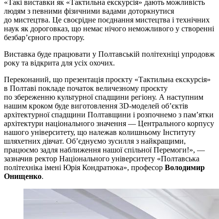
«Такі виставки як «Тактильна екскурсія» дають можливість
людям з певними фізичними вадами доторкнутися
до мистецтва. Це своєрідне поєднання мистецтва і технічних
наук як дороговказ, що немає нічого неможливого у створенні
безбар’єрного простору.
Виставка буде працювати у Полтавській політехніці упродовж
року та відкрита для усіх охочих.
Переконаний, що презентація проєкту «Тактильна екскурсія»
в Полтаві покладе початок величезному проєкту
по збереженню культурної спадщини регіону. А наступним
нашим кроком буде виготовлення 3D-моделей об’єктів
архітектурної спадщини Полтавщини і розпочнемо з пам’ятки
архітектури національного значення — Центрального корпусу
нашого університету, що належав колишньому Інституту
шляхетних дівчат. Об’єднуємо зусилля з найкращими,
працюємо задля наближення нашої спільної Перемоги!», —
зазначив ректор Національного університету «Полтавська
політехніка імені Юрія Кондратюка», професор
Володимир
Онищенко
.