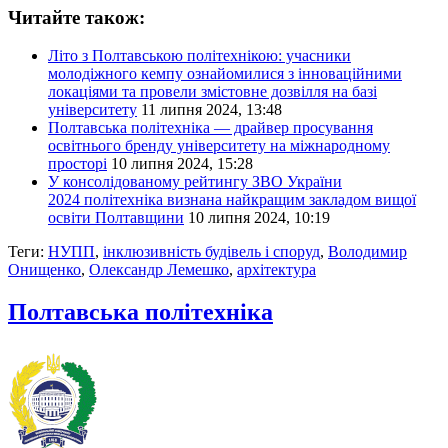
Читайте також:
Літо з Полтавською політехнікою: учасники
молодіжного кемпу ознайомилися з інноваційними
локаціями та провели змістовне дозвілля на базі
університету
11 липня 2024, 13:48
Полтавська політехніка — драйвер просування
освітнього бренду університету на міжнародному
просторі
10 липня 2024, 15:28
У консолідованому рейтингу ЗВО України
2024 політехніка визнана найкращим закладом вищої
освіти Полтавщини
10 липня 2024, 10:19
Теги:
НУПП
,
інклюзивність будівель і споруд
,
Володимир
Онищенко
,
Олександр Лемешко
,
архітектура
Полтавська політехніка