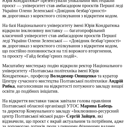
Юрія Кондратюка» презентували унікальний мистецький
проєкт — університет став амбасадором проєктів Першої леді
України Олени Зеленської «Довідник безбар’єрності»
як дороговказ з коректного спілкування з відкритим кодом.
На базі Національного університету імені Юрія Кондратюка
відкрили інклюзивну виставку — багатопрофільний
класичний університет став амбасадором проєктів Першої
леді України Олени Зеленської — «Довідник безбар’єрності»
як дороговказ з коректного спілкування з відкритим кодом,
що постійно поповнюється на тлі ворожого вторгнення,
та проєкту «Гайд безбар’єрних подій».
Масштабну мистецьку подію відкрили ректор Національного
університету «Полтавська політехніка імені Юрія
Кондратюка», професор
Володимир Онищенко
та куратор
Центру сучасного мистецтва Полтавської політехніки
Андрій
Рибка
, наголосивши на відкритості потужного закладу вищої
освіти до подібних ініціатив.
На відкриття виставки також завітали голова правління
Полтавської обласної організації УТОС
Марина Бабець
та директор Комунального закладу «Інклюзивно-ресурсний
центр Полтавської міської ради»
Сергій Зайцев
, які
відзначили, що проєкт є вкрай актуальним та потрібним, адже
за допомогою дотиків люди з певними фізичними вадами