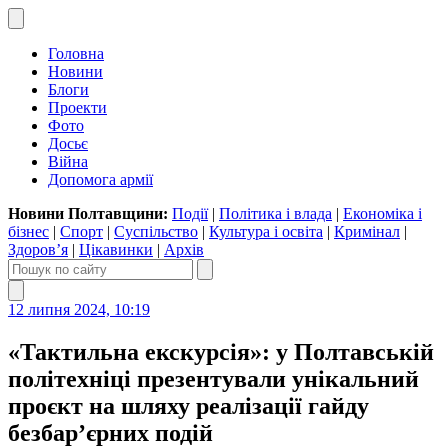
Головна
Новини
Блоги
Проекти
Фото
Досьє
Війна
Допомога армії
Новини Полтавщини:
Події
|
Політика і влада
|
Економіка і
бізнес
|
Спорт
|
Суспільство
|
Культура і освіта
|
Кримінал
|
Здоров’я
|
Цікавинки
|
Архів
12 липня 2024, 10:19
«Тактильна екскурсія»: у Полтавській
політехніці презентували унікальний
проєкт на шляху реалізації гайду
безбар’єрних подій