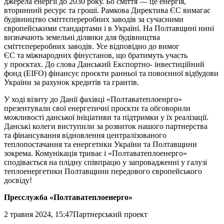
джерела енергії до 2030 року. Бо сміття — це енергія,
вторинний ресурс та гроші. Рамкова Директива ЄС вимагає
будівництво сміттєпереробних заводів за сучасними
європейськими стандартами і в Україні. На Полтавщині нині
визначають земельні ділянки для будівництва
сміттєпереробних заводів. Усе відповідно до вимог
ЄС та міжнародних фінустанов, що братимуть участь
у проєктах. До слова Данський Експортно- інвестиційний
фонд (EIFO) фінансує проєкти ранньої та повоєнної відбудови
України за рахунок кредитів та грантів.
У ході візиту до Данії фахівці «Полтаватеплоенрго»
презентували свої енергетичні проєкти та обговорили
можливості данської ініціативи та підтримки у їх реалізації.
Данські колеги виступили за розвиток нашого партнерства
та фінансування відновлення централізованого
теплопостачання та енергетики України та Полтавщини
зокрема. Комунікація триває і «Полтаватеплоенерго»
сподівається на плідну співпрацю у запровадженні у галузі
теплоенергетики Полтавщини передового європейського
досвіду!
Пресслужба «Полтаватеплоенерго»
2 травня 2024, 15:47
Партнерський проект