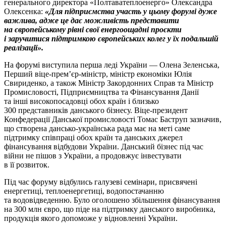
генерального директора «Полтаватеплоенерго» Олександра
Олексенка:
«Для підприємства участь у цьому форумі дуже
важлива, адже це дає можливість представити
на європейському рівні свої енергоощадні проєкти
і заручитися підтримкою європейських колег у їх подальшій
реалізації».
На форумі виступила перша леді України — Олена Зеленська,
Перший віце-прем’єр-міністр, міністр економіки Юлія
Свириденко, а також Міністр Закордонних Справ та Міністр
Промисловості, Підприємництва та Фінансування Данії
та інші високопосадовці обох країн і близько
300 представників данського бізнесу. Віце-президент
Конфедерації Данської промисловості Томас Баструп зазначив,
що створена дансько-українська рада має на меті саме
підтримку співпраці обох країн та данських джерел
фінансування відбудови України. Данський бізнес під час
війни не пішов з України, а продовжує інвестувати
в її розвиток.
Під час форуму відбулись галузеві семінари, присвячені
енергетиці, теплоенергетиці, водопостачанню
та водовідведенню. Було оголошено збільшення фінансування
на 300 млн євро, що піде на підтримку данського виробника,
продукція якого допоможе у відновленні України.