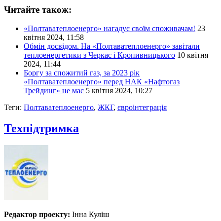
Читайте також:
«Полтаватеплоенерго» нагадує своїм споживачам!
23
квітня 2024, 11:58
Обмін досвідом. На «Полтаватеплоенерго» завітали
теплоенергетики з Черкас і Кропивницького
10 квітня
2024, 11:44
Боргу за спожитий газ, за 2023 рік
«Полтаватеплоенерго» перед НАК «Нафтогаз
Трейдинг» не має
5 квітня 2024, 10:27
Теги:
Полтаватеплоенерго
,
ЖКГ
,
євроінтеграція
Техпідтримка
Редактор проекту:
Інна Куліш