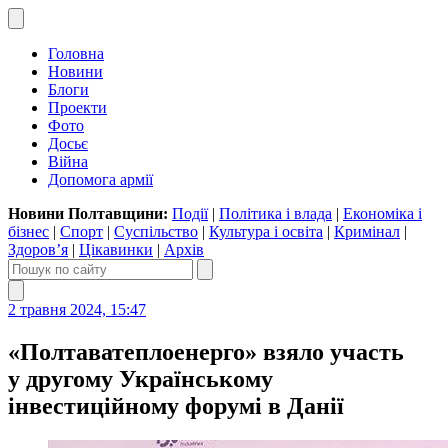
Головна
Новини
Блоги
Проекти
Фото
Досьє
Війна
Допомога армії
Новини Полтавщини:
Події
|
Політика і влада
|
Економіка і
бізнес
|
Спорт
|
Суспільство
|
Культура і освіта
|
Кримінал
|
Здоров’я
|
Цікавинки
|
Архів
2 травня 2024, 15:47
«Полтаватеплоенерго» взяло участь
у другому Українському
інвестиційному форумі в Данії