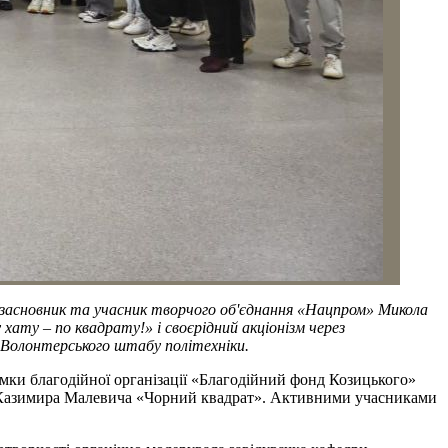
івзасновник та учасник творчого об'єднання «Нацпром» Микола
хату – по квадрату!» і своєрідний акціонізм через
в Волонтерського штабу політехніки.
имки благодійної організації «Благодійний фонд Козицького»
 Казимира Малевича «Чорний квадрат». Активними учасниками