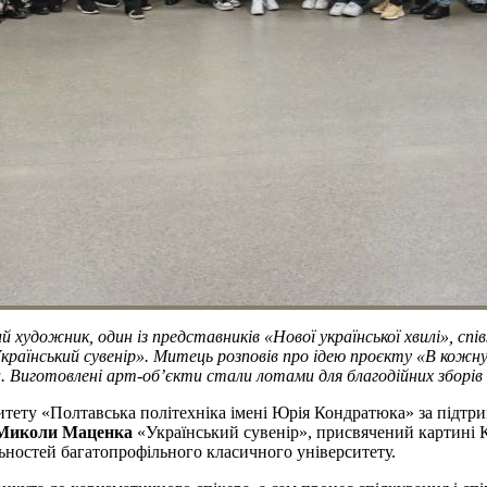
 художник, один із представників «Нової української хвилі», сп
раїнський сувенір». Митець розповів про ідею проєкту «В кожну 
а. Виготовлені арт-обʼєкти стали лотами для благодійних зборі
итету «Полтавська політехніка імені Юрія Кондратюка» за підтр
Миколи Маценка
«Український сувенір», присвячений картині
льностей багатопрофільного класичного університету.