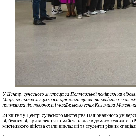
У Центрі сучасного мистецтва Полтавської політехніки відомий
Маценко провів лекцію з історії мистецтва та майстер-клас «Ук
популяризацію творчості українського генія Казимира Малевич
24 квітня у Центрі сучасного мистецтва Національного універс
відбулися відкрита лекція та майстер-клас відомого художника
мистецького дійства стали викладачі та студенти різних спеціа