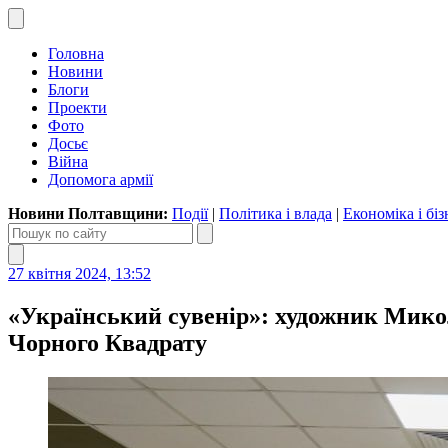
Головна
Новини
Блоги
Проекти
Фото
Досьє
Війна
Допомога армії
Новини Полтавщини:
Події
|
Політика і влада
|
Економіка і біз
27 квітня 2024, 13:52
«Український сувенір»: художник Мико
Чорного Квадрату