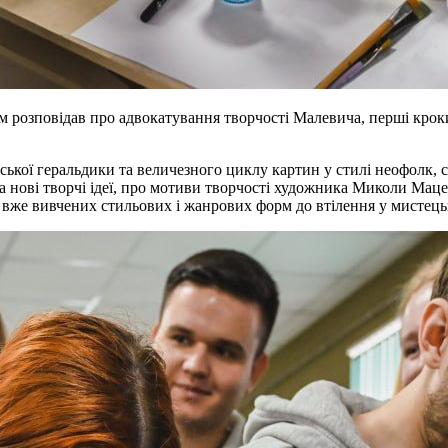
м розповідав про адвокатування творчості Малевича, перші кроки
ської геральдики та величезного циклу картин у стилі неофолк, с
на нові творчі ідеї, про мотиви творчості художника Миколи Ма
 вже вивчених стильових і жанрових форм до втілення у мистець