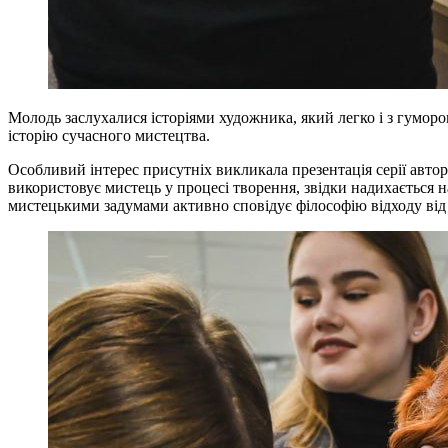
Молодь заслухалися історіями художника, який легко і з гуморо
історію сучасного мистецтва.
Особливий інтерес присутніх викликала презентація серії автор
використовує мистець у процесі творення, звідки надихається 
мистецькими задумами активно сповідує філософію відходу від