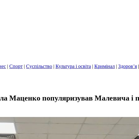
нес
|
Спорт
|
Суспільство
|
Культура і освіта
|
Кримінал
|
Здоров’я
ла Маценко популяризував Малевича і пр