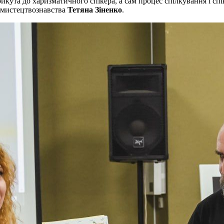
рикута до харизматичного спікера, а сам процес спілкування і сп
а мистецтвознавства
Тетяна Зіненко
.