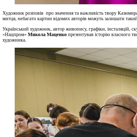
Художник розповів про значення та важливість твору Казимира
митця, небагато картин відомих авторів можуть залишати такий п
Український художник, автор живопису, графіки, інсталяцій, ск
«Нацпром»
Микола Маценко
презентував історію власного тв
художника.