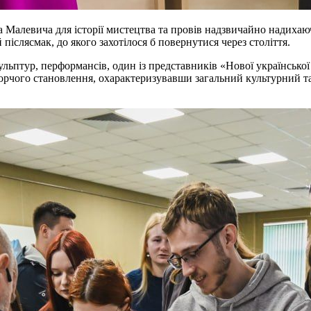
 Малевича для історії мистецтва та провів надзвичайно надихаю
іслясмак, до якого захотілося б повернутися через століття.
ульптур, перформансів, один із представників «Нової української
орчого становлення, охарактеризувавши загальний культурний та