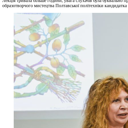
Лекція тривала більше години, увага слухачів була буквально п
образотворчого мистецтва Полтавської політехніки кандидатк