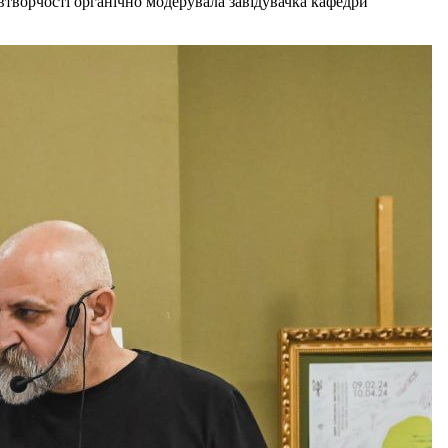
івтворчості органічно модерувала завідувачка кафедри