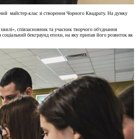
чий майстер-клас зі створення Чорного Квадрату. На думку
 хвилі», співзасновник та учасник творчого об'єднання
 соціальний бекграунд епохи, на яку припав його розвиток як