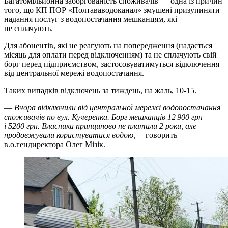
Багатомільйонна заборгованість споживачів — одна із причин
того, що КП ПОР «Полтававодоканал» змушені призупиняти
надання послуг з водопостачання мешканцям, які
не сплачують.
Для абонентів, які не реагують на попередження (надається
місяць для оплати перед відключенням) та не сплачують свій
борг перед підприємством, застосовуватимуться відключення
від центральної мережі водопостачання.
Таких випадків відключень за тиждень, на жаль, 10-15.
—
Вчора відключили від центральної мережі водопостачання
споживачів по вул. Кучеренка. Борг мешканців 12 900 грн
і 5200 грн. Власники принципово не платили 2 роки, але
продовжували користуватися водою,
—говорить
в.о.гендиректора Олег Мізік.