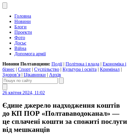
Головна
Новини
Блоги
Проекти
Фото
Досьє
Війна
Допомога армії
Новини Полтавщини:
Події
|
Політика і влада
|
Економіка і
бізнес
|
Спорт
|
Суспільство
|
Культура і освіта
|
Кримінал
|
Здоров’я
|
Цікавинки
|
Архів
26 квітня 2024, 11:02
Єдине джерело надходження коштів
до КП ПОР «Полтававодоканал» —
це сплачені кошти за спожиті послуги
від мешканців