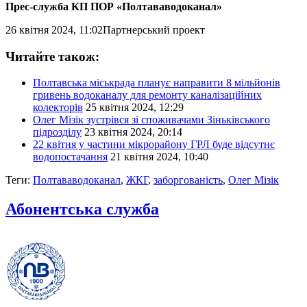
Прес-служба КП ПОР «Полтававодоканал»
26 квітня 2024, 11:02
Партнерський проект
Читайте також:
Полтавська міськрада планує направити 8 мільйонів
гривень водоканалу для ремонту каналізаційних
колекторів
25 квітня 2024, 12:29
Олег Мізік зустрівся зі споживачами Зіньківського
підрозділу
23 квітня 2024, 20:14
22 квітня у частини мікрорайону ГРЛ буде відсутнє
водопостачання
21 квітня 2024, 10:40
Теги:
Полтававодоканал
,
ЖКГ
,
заборгованість
,
Олег Мізік
Абонентська служба