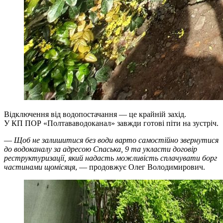
Відключення від водопостачання — це крайній захід.
У КП ПОР «Полтававодоканал» завжди готові піти на зустріч.
—
Щоб не залишитися без води варто самостійно звернутися
до водоканалу за адресою Спаська, 9 та укласти договір
реструктуризації, який надасть можливість сплачувати борг
частинами щомісяця
, — продовжує Олег Володимирович.