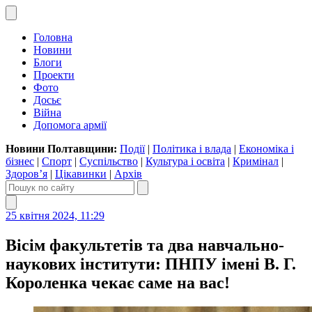
Головна
Новини
Блоги
Проекти
Фото
Досьє
Війна
Допомога армії
Новини Полтавщини:
Події
|
Політика і влада
|
Економіка і
бізнес
|
Спорт
|
Суспільство
|
Культура і освіта
|
Кримінал
|
Здоров’я
|
Цікавинки
|
Архів
25 квітня 2024, 11:29
Вісім факультетів та два навчально-
наукових інститути: ПНПУ імені В. Г.
Короленка чекає саме на вас!