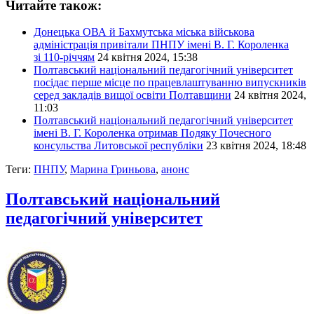
Читайте також:
Донецька ОВА й Бахмутська міська військова
адміністрація привітали ПНПУ імені В. Г. Короленка
зі 110-річчям
24 квітня 2024, 15:38
Полтавський національний педагогічний університет
посідає перше місце по працевлаштуванню випускників
серед закладів вищої освіти Полтавщини
24 квітня 2024,
11:03
Полтавський національний педагогічний університет
імені В. Г. Короленка отримав Подяку Почесного
консульства Литовської республіки
23 квітня 2024, 18:48
Теги:
ПНПУ
,
Марина Гриньова
,
анонс
Полтавський національний
педагогічний університет