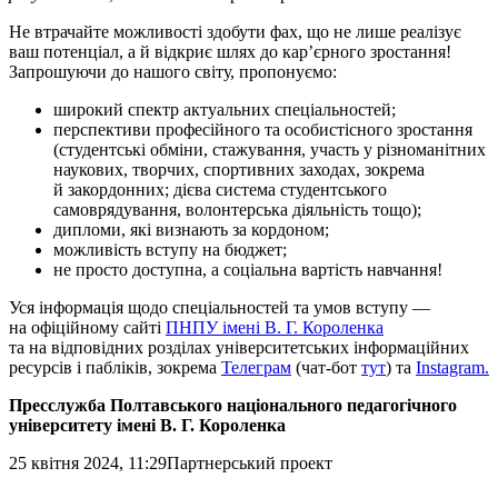
Не втрачайте можливості здобути фах, що не лише реалізує
ваш потенціал, а й відкриє шлях до кар’єрного зростання!
Запрошуючи до нашого світу, пропонуємо:
широкий спектр актуальних спеціальностей;
перспективи професійного та особистісного зростання
(студентські обміни, стажування, участь у різноманітних
наукових, творчих, спортивних заходах, зокрема
й закордонних; дієва система студентського
самоврядування, волонтерська діяльність тощо);
дипломи, які визнають за кордоном;
можливість вступу на бюджет;
не просто доступна, а соціальна вартість навчання!
Уся інформація щодо спеціальностей та умов вступу —
на офіційному сайті
ПНПУ імені В. Г. Короленка
та на відповідних розділах університетських інформаційних
ресурсів і пабліків, зокрема
Телеграм
(чат-бот
тут
) та
Instagram.
Пресслужба Полтавського національного педагогічного
університету імені В. Г. Короленка
25 квітня 2024, 11:29
Партнерський проект