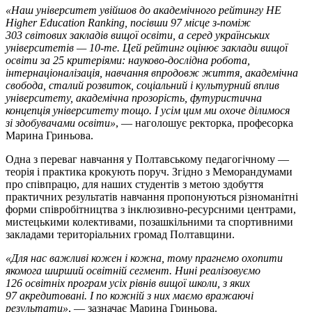
«Наш університет увійшов до академічного рейтингу HE
Higher Education Ranking, посівши 97 місце з-поміж
303 світових закладів вищої освіти, а серед українських
університетів — 10-те. Цей рейтинг оцінює заклади вищої
освіти за 25 критеріями: науково-дослідна робота,
інтернаціоналізація, навчання впродовж життя, академічна
свобода, сталий розвиток, соціальний і культурний вплив
університету, академічна прозорість, футуристична
концепція університету тощо. І усім цим ми охоче ділимося
зі здобувачами освіти»
, — наголошує ректорка, професорка
Марина Гриньова.
Одна з переваг навчання у Полтавському педагогічному —
теорія і практика крокують поруч. Згідно з Меморандумами
про співпрацю, для наших студентів з метою здобуття
практичних результатів навчання пропонуються різноманітні
форми співробітництва з інклюзивно-ресурсними центрами,
мистецькими колективами, позашкільними та спортивними
закладами територіальних громад Полтавщини.
«Для нас важливі кожен і кожна, тому прагнемо охопити
якомога ширший освітній сегмент. Нині реалізовуємо
126 освітніх програм усіх рівнів вищої школи, з яких
97 акредитовані. І по кожній з них маємо вражаючі
результати»
, — зазначає Марина Гриньова.