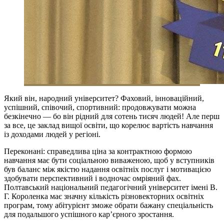
Який він, народний університет? Фаховий, інноваційний,
успішний, співочий, спортивний: продовжувати можна
безкінечно — бо він рідний для сотень тисяч людей! Але перш
за все, це заклад вищої освіти, що корелює вартість навчання
із доходами людей у регіоні.
Переконані: справедлива ціна за контрактною формою
навчання має бути соціальною виваженою, щоб у вступників
був баланс між якістю надання освітніх послуг і мотивацією
здобувати перспективний і водночас омріяний фах.
Полтавський національний педагогічний університет імені В.
Г. Короленка має значну кількість різновекторних освітніх
програм, тому абітурієнт зможе обрати бажану спеціальність
для подальшого успішного кар’єрного зростання.