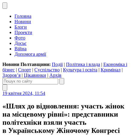
Головна
Новини
Блоги
Проекти
Фото
Досьє
Війна
Допомога армії
Новини Полтавщини:
Події
|
Політика і влада
|
Економіка і
бізнес
|
Спорт
|
Суспільство
|
Культура і освіта
|
Кримінал
|
Здоров’я
|
Цікавинки
|
Архів
19 квітня 2024, 11:54
«Шлях до відновлення: участь жінок
на місцевому рівні»: представники
політехніки взяли участь
в Українському Жіночому Конгресі