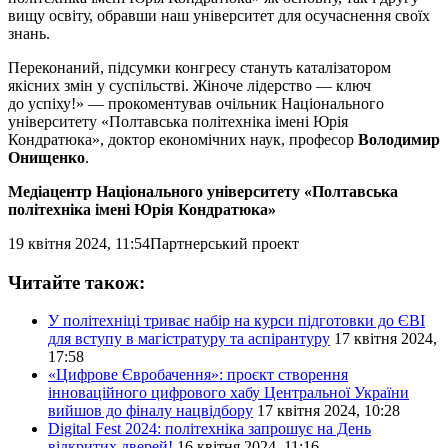
вищу освіту, обравши наш університет для осучаснення своїх
знань.
Переконаний, підсумки конгресу стануть каталізатором
якісних змін у суспільстві. Жіноче лідерство — ключ
до успіху!» — прокоментував очільник Національного
університету «Полтавська політехніка імені Юрія
Кондратюка», доктор економічних наук, професор
Володимир
Онищенко
.
Медіацентр Національного університету «Полтавська
політехніка імені Юрія Кондратюка»
19 квітня 2024, 11:54
Партнерський проект
Читайте також:
У політехніці триває набір на курси підготовки до ЄВІ
для вступу в магістратуру та аспірантуру
17 квітня 2024,
17:58
«Цифрове Євробачення»: проєкт створення
інноваційного цифрового хабу Центральної України
вийшов до фіналу нацвідбору
17 квітня 2024, 10:28
Digital Fest 2024: політехніка запрошує на День
відкритих дверей!
16 квітня 2024, 11:16