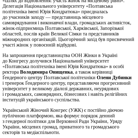
«Шлях до відновлення: участь жінок на місцевому рівні».
Делегація Національного університету «Полтавська
політехніка імені Юрія Кондратюка» приєдналась
до учасників заходу — представниць місцевого
самоврядування і виконавчої влади, громадських активісток,
жінок-підприємиць Полтавської, Харківської, Запорізької
областей, послів країн Великої Сімки та представників
міжнародних організацій. Цьогорічний захід був присвячений
участі жінок у повоєнній відбудові.
На запрошення представництва ООН Жінки в Україні
до Конгресу долучився Національний університет
«Полтавська політехніка імені Юрія Кондратюка» в особі
ректора
Володимира Онищенка
, а також керівниці
Ґендерного центру Полтавської політехніки
Олени Дубинки
і тренерок Ґендерного центру, представляючи прогресивний
університет у великому діалозі державних, неурядових
і громадських, самоврядних, бізнесових і навіть релігійних
інституцій українського суспільства.
Український Жіночий Конгрес (УЖК) є постійно діючою
публічною платформою, яка формує порядок денний
з гендерної політики для Верховної Ради України, Уряду
України, місцевих громад, приватного та громадського
секторів та медіаспільноти.