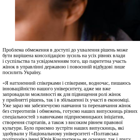
Проблема обмеження в доступі до ухвалення рішень може
бути вирішена консолідацією зусиль на усіх рівнях влади
і суспільства та усвідомленням того, що паритетна участь
жінок в управлінні державою і повоєнній відбудові лише
посилить Україну.
«Я натхненний спікерками і спікерами, водночас, пишаюсь
інноваційністю нашого університету, адже ми вже
запровадили можливості як для підвищення ролі жінок
у прийнятті рішень, так і в збільшенні їх участі в економіці.
Уже зараз ми забезпечуємо навчання та перенавчання жінок
без стереотипів і обмежень, готуємо наших випускниць різних
спеціальностей з навичками підприємницьких ініціатив,
створення стартапів, а також з високим рівнем правової
культури. Було приємно зустріти наших випускниць, які
здобували у Національному університеті «Полтавська
політехніка імені Юрія Кондратюка» як основну, так і другу