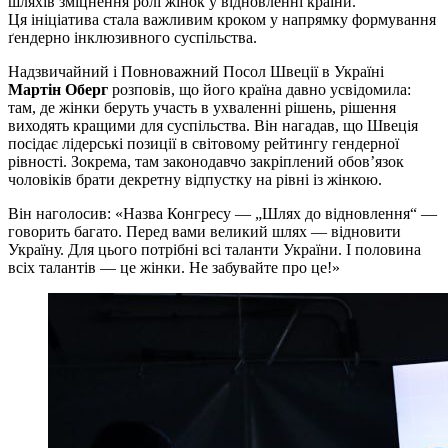
шляхів зміцнення ролі жінок у відновленні країни.
Ця ініціатива стала важливим кроком у напрямку формування
ґендерно інклюзивного суспільства.
Надзвичайний і Повноважний Посол Швеції в Україні
Мартін Оберг
розповів, що його країна давно усвідомила:
там, де жінки беруть участь в ухваленні рішень, рішення
виходять кращими для суспільства. Він нагадав, що Швеція
посідає лідерські позиції в світовому рейтингу гендерної
рівності. Зокрема, там законодавчо закріплений обов’язок
чоловіків брати декретну відпустку на рівні із жінкою.
Він наголосив: «Назва Конгресу — „Шлях до відновлення“ —
говорить багато. Перед вами великий шлях — відновити
Україну. Для цього потрібні всі таланти України. І половина
всіх талантів — це жінки. Не забувайте про це!»