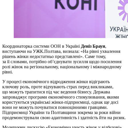
Координаторка системи ООН в Україні
Деніз Браун
,
виступаючи на УЖК.Полтава, визнала: «На рівні ухвалення
рішень жінки недостатньо представлені». Саме тому,
за її словами, потрібно об’єднувати зусилля щодо посилення
ролі жінок на регіональному, національному і міжнародному
рівні.
У процесі економічного відродження жінки відіграють
ключову роль, проте відчувають страх перед викликами,
що можуть трапитися під час ведення бізнесу. Держава
запроваджує програми економічного стимулювання, якими
користуються українські жінки-підприємиці, однак ще досі
вони не можуть почуватися повноцінними гравцями.
Підприємиці України та Полтавщини зокрема за роки війни
продемонстрували свою адаптивність і здатність йти на ризик.
Модеруючи дискусію «Економічна участь жінок у відбудові»,