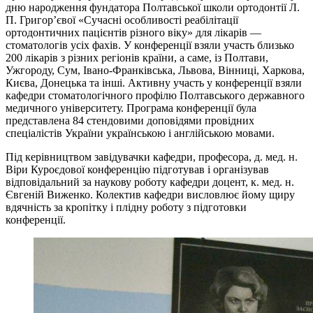
дню народження фундатора Полтавської школи ортодонтії Л.
П. Григор’євої «Сучасні особливості реабілітації
ортодонтичних пацієнтів різного віку» для лікарів —
стоматологів усіх фахів. У конференції взяли участь близько
200 лікарів з різних регіонів країни, а саме, із Полтави,
Ужгороду, Сум, Івано-Франківська, Львова, Вінниці, Харкова,
Києва, Донецька та інші. Активну участь у конференції взяли
кафедри стоматологічного профілю Полтавського державного
медичного університету. Програма конференції була
представлена 84 стендовими доповідями провідних
спеціалістів України українською і англійською мовами.
Під керівництвом завідувачки кафедри, професора, д. мед. н.
Віри Куроєдової конференцію підготував і організував
відповідальний за наукову роботу кафедри доцент, к. мед. н.
Євгеній Виженко. Колектив кафедри висловлює йому щиру
вдячність за кропітку і плідну роботу з підготовки
конференції.