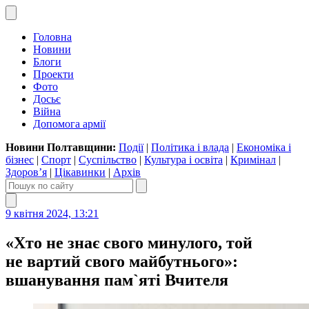
Головна
Новини
Блоги
Проекти
Фото
Досьє
Війна
Допомога армії
Новини Полтавщини:
Події
|
Політика і влада
|
Економіка і
бізнес
|
Спорт
|
Суспільство
|
Культура і освіта
|
Кримінал
|
Здоров’я
|
Цікавинки
|
Архів
9 квітня 2024, 13:21
«Хто не знає свого минулого, той
не вартий свого майбутнього»:
вшанування пам`яті Вчителя