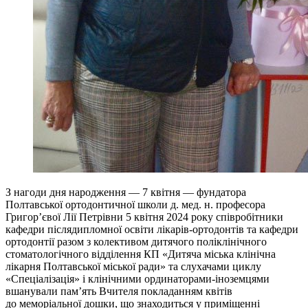
З нагоди дня народження — 7 квітня — фундатора
Полтавської ортодонтичної школи д. мед. н. професора
Григор’євої Лії Петрівни 5 квітня 2024 року співробітники
кафедри післядипломної освіти лікарів-ортодонтів та кафедри
ортодонтії разом з колективом дитячого поліклінічного
стоматологічного відділення КП «Дитяча міська клінічна
лікарня Полтавської міської ради» та слухачами циклу
«Спеціалізація» і клінічними ординаторами-іноземцями
вшанували пам’ять Вчителя покладанням квітів
до меморіальної дошки, що знаходиться у приміщенні