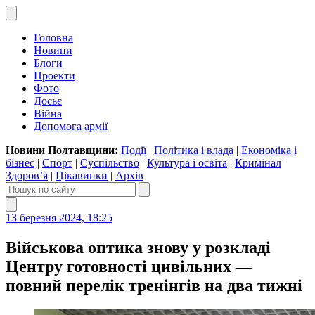
Головна
Новини
Блоги
Проекти
Фото
Досьє
Війна
Допомога армії
Новини Полтавщини:
Події
|
Політика і влада
|
Економіка і
бізнес
|
Спорт
|
Суспільство
|
Культура і освіта
|
Кримінал
|
Здоров’я
|
Цікавинки
|
Архів
13 березня 2024, 18:25
Військова оптика знову у розкладі
Центру готовності цивільних —
повний перелік тренінгів на два тижні