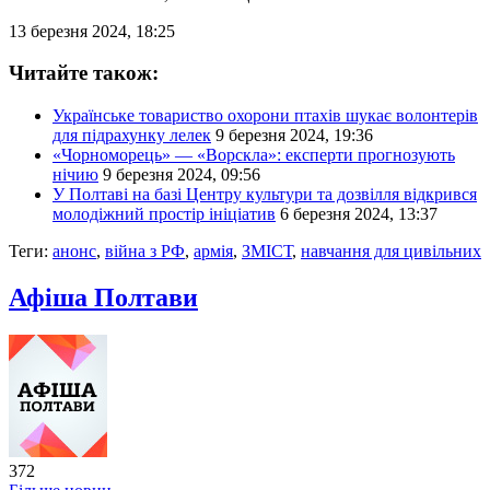
13 березня 2024, 18:25
Читайте також:
Українське товариство охорони птахів шукає волонтерів
для підрахунку лелек
9 березня 2024, 19:36
«Чорноморець» — «Ворскла»: експерти прогнозують
нічию
9 березня 2024, 09:56
У Полтаві на базі Центру культури та дозвілля відкрився
молодіжний простір ініціатив
6 березня 2024, 13:37
Теги:
анонс
,
війна з РФ
,
армія
,
ЗМІСТ
,
навчання для цивільних
Афіша Полтави
372