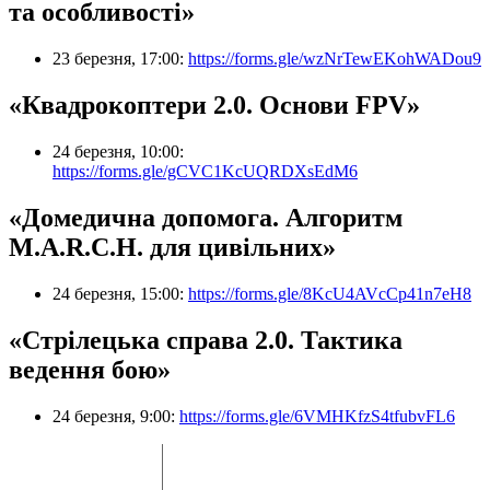
та особливості»
23 березня, 17:00:
https://forms.gle/wzNrTewEKohWADou9
«Квадрокоптери 2.0. Основи FPV»
24 березня, 10:00:
https://forms.gle/gCVC1KcUQRDXsEdM6
«Домедична допомога. Алгоритм
M.A.R.C.H. для цивільних»
24 березня, 15:00:
https://forms.gle/8KcU4AVcCp41n7eH8
«Стрілецька справа 2.0. Тактика
ведення бою»
24 березня, 9:00:
https://forms.gle/6VMHKfzS4tfubvFL6