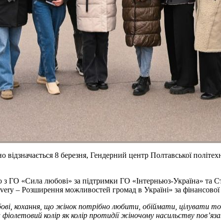
о відзначається 8 березня, Гендерний центр Полтавської політех
о з ГО «Сила любові» за підтримки ГО «Інтерньюз-Україна» та С
ery – Розширення можливостей громад в Україні» за фінансової
юбові, кохання, що жінок потрібно любити, обіймати, цілувати т
фіолетовий колір як колір протидії жіночому насильству пов’язан