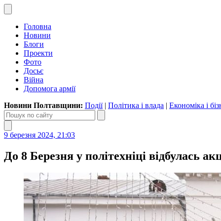
Головна
Новини
Блоги
Проекти
Фото
Досьє
Війна
Допомога армії
Новини Полтавщини:
Події
|
Політика і влада
|
Економіка і біз
9 березня 2024, 21:03
До 8 Березня у політехніці відбулась ак