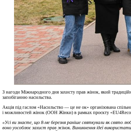
З нагоди Міжнародного дня захисту прав жінок, який традиційн
запобіганню насильства.
Акція під гаслом «Насильство — це не ок» організована спільн
і можливостей жінок (ООН Жінки) в рамках проєкту «EU4Recov
«Усі ви знаєте, що 8-ме березня раніше святкували як свято л
воно уособлює захист прав жінок. Виникнення ідеї використати 