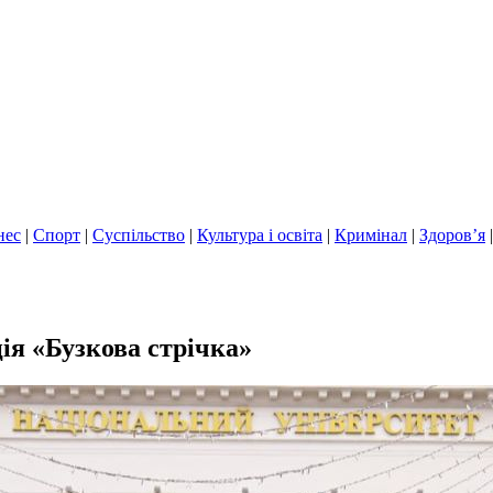
нес
|
Спорт
|
Суспільство
|
Культура і освіта
|
Кримінал
|
Здоров’я
ція «Бузкова стрічка»