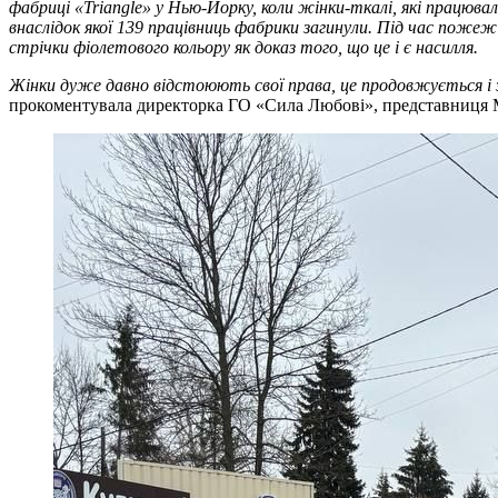
фабриці «Triangle» у Нью-Йорку, коли жінки-ткалі, які працюв
внаслідок якої 139 працівниць фабрики загинули. Під час пожежі 
стрічки фіолетового кольору як доказ того, що це і є насилля.
Жінки дуже давно відстоюють свої права, це продовжується і за
прокоментувала директорка ГО «Сила Любові», представниця М