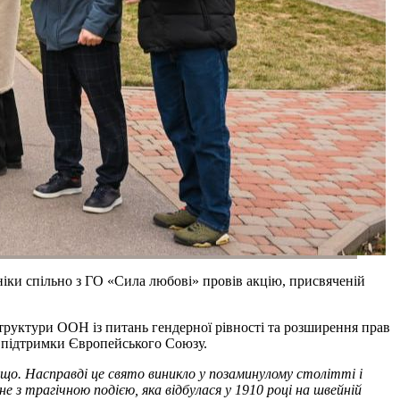
ніки спільно з ГО «Сила любові» провів акцію, присвяченій
труктури ООН із питань гендерної рівності та розширення прав
 підтримки Європейського Союзу.
ощо. Насправді це свято виникло у позаминулому столітті і
е з трагічною подією, яка відбулася у 1910 році на швейній