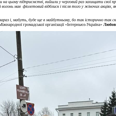
али на цьому підприємстві, вийшли у черговий раз захищати свої
вогонь мав фіолетовий відблиск і після того у жіночих акціях, як
раз і, мабуть, буде ще в майбутньому, бо так історично так скл
іжнародної громадської організації «Інтерньюз-Україна»
Любов