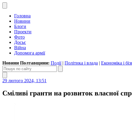
Головна
Новини
Блоги
Проекти
Фото
Досьє
Війна
Допомога армії
Новини Полтавщини:
Події
|
Політика і влада
|
Економіка і біз
29 лютого 2024, 13:51
Сміливі гранти на розвиток власної спр