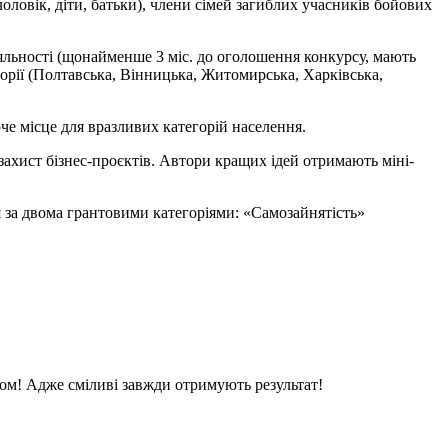
чоловік, діти, батьки), члени сімей загиблих учасників бойових
іяльності (щонайменше 3 міс. до оголошення конкурсу, мають
торії (Полтавська, Вінницька, Житомирська, Харківська,
че місце для вразливих категорій населення.
 захист бізнес-проєктів. Автори кращих ідей отримають міні-
я за двома грантовими категоріями: «Самозайнятість»
зом! Адже сміливі завжди отримують результат!