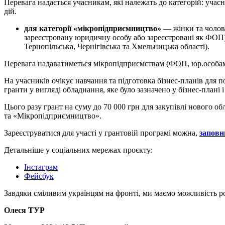
Перевага надається учасникам, які належать до категорій: учасн
дій
.
для категорії «мікропідприємництво»
— жінки та чолові
зареєстровану юридичну особу або зареєстровані як ФОП),
Тернопільська, Чернігівська та Хмельницька області).
Перевага надаватиметься мікропідприємствам (ФОП, юр.особам),
На учасників очікує навчання та підготовка бізнес-планів для п
гранти у вигляді обладнання, яке було зазначено у бізнес-плані і
Цього разу грант на суму до 70 000 грн для закупівлі нового 
та «Мікропідприємництво».
Зареєструватися для участі у грантовій програмі можна,
заповн
Детальніше у соціальних мережах проєкту:
Інстаграм
Фейсбук
Завдяки сміливим українцям на фронті, ми маємо можливість ро
Олеся ТУР