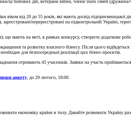
ики/ці бойових дій, ветерани війни, члени їхніх сімей (дружина/
ки віком від 20 до 55 років, які мають досвід підприємницької д
 зареєстровані/перереєстровані на підконтрольній Україні, тери
 що мають на меті, в рамках конкурсу, створити додаткове робо
окращення та розвитку власного бізнесу. Після цього відбудеться
 необхідне для безпосередньої реалізації цих бізнес-проєктів.
обладнання отримають 45 учасників. Заявки на участь приймаютьс
ивши анкету
, до 29 лютого, 18:00.
звивати економіку країни в тилу. Давайте розвивати Україну ра