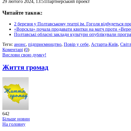
29 лютого 2024, 13:51
Партнерський проект
Читайте також:
2 березня у Полтавському театрі ім. Гоголя відбудеться п
«Ворскла» почала продавати квитки на матч проти «Вере
Полтавські обласні заклади культури опублікували програ
Теги:
анонс
,
підприємництво
,
Повір у себе
,
Астарта-Київ
,
Світл
Коментарі
(
0
)
Вислови свою думку!
Життя громад
642
Більше новин
На головну