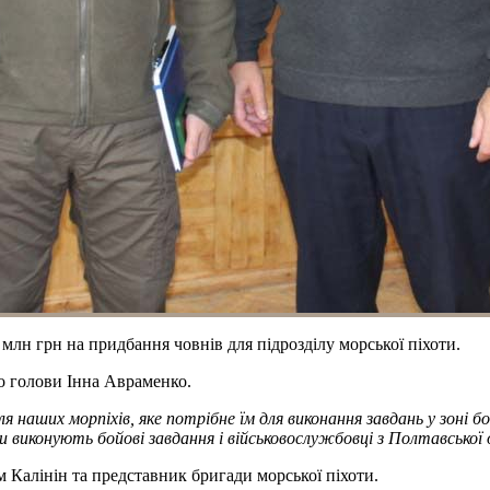
3 млн грн на придбання човнів для підрозділу морської піхоти.
о голови Інна Авраменко.
 наших морпіхів, яке потрібне їм для виконання завдань у зоні 
ти виконують бойові завдання і військовослужбовці з Полтавської
 Калінін та представник бригади морської піхоти.