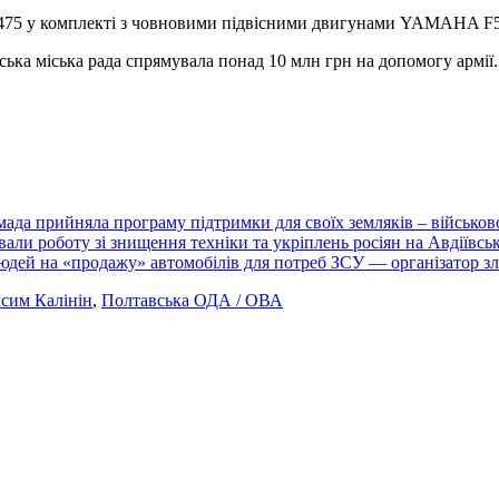
 475 у комплекті з човновими підвісними двигунами YAMAHA F
ська міська рада спрямувала понад 10 млн грн на допомогу армії.
мада прийняла програму підтримки для своїх земляків – військо
ли роботу зі знищення техніки та укріплень росіян на Авдіївськ
юдей на «продажу» автомобілів для потреб ЗСУ — організатор з
сим Калінін
,
Полтавська ОДА / ОВА