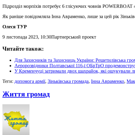
Підрозділ морпіхів потребує 6 глісуючих човнів POWERBOAT
Як раніше повідомляла Інна Авраменко, лише за цей рік Зіньків
Олеся ТУР
9 листопада 2023, 10:30
Партнерський проект
Читайте також:
Для Захисників та Захисниць України: Решетилівська гро
Аеророзвідники Полтавської 116-ї ОБрТрО продемонструва
У Кременчуці затримали двох шахрайок, які ошукували л
Теги:
допомога армії
,
Зіньківська громада
,
Інна Авраменко
,
Мак
Життя громад