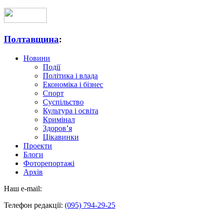
Полтавщина
:
Новини
Події
Політика і влада
Економіка і бізнес
Спорт
Суспільство
Культура і освіта
Кримінал
Здоров’я
Цікавинки
Проекти
Блоги
Фоторепортажі
Архів
Наш e-mail:
Телефон редакції:
(095) 794-29-25