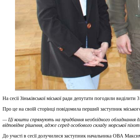
На сесії Зіньківської міської ради депутати погодили виділити 
Про це на своїй сторінці повідомила перший заступник міськог
— Ці кошти спрямують на придбання необхідного обладнання для
відповідне рішення, адже серед особового складу морської піхо
До участі в сесії долучилися заступник начальника ОВА Максим