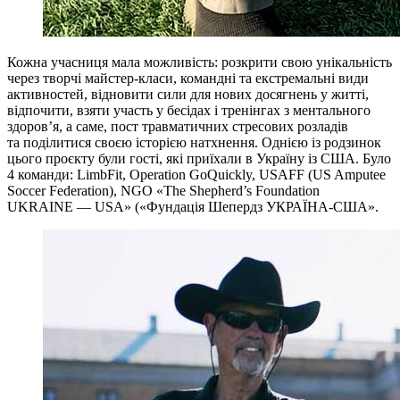
Кожна учасниця мала можливість: розкрити свою унікальність
через творчі майстер-класи, командні та екстремальні види
активностей, відновити сили для нових досягнень у житті,
відпочити, взяти участь у бесідах і тренінгах з ментального
здоров’я, а саме, пост травматичних стресових розладів
та поділитися своєю історією натхнення. Однією із родзинок
цього проєкту були гості, які приїхали в Україну із США. Було
4 команди: LimbFit, Operation GoQuickly, USAFF (US Amputee
Soccer Federation), NGO «The Shepherd’s Foundation
UKRAINE — USA» («Фундація Шепердз УКРАЇНА-США».