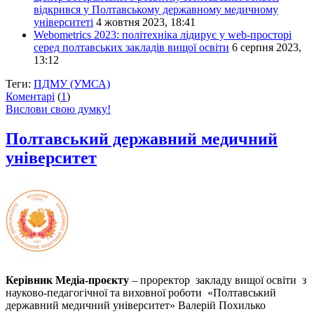
відкрився у Полтавському державному медичному
університеті
4 жовтня 2023, 18:41
Webometrics 2023: політехніка лідирує у web-просторі
серед полтавських закладів вищої освіти
6 серпня 2023,
13:12
Теги:
ПДМУ (УМСА)
Коментарі
(
1
)
Вислови свою думку!
Полтавський державний медичний
університет
Керівник Медіа-проєкту
– проректор закладу вищої освіти з
науково-педагогічної та виховної роботи «Полтавський
державний медичний університет» Валерій Похилько