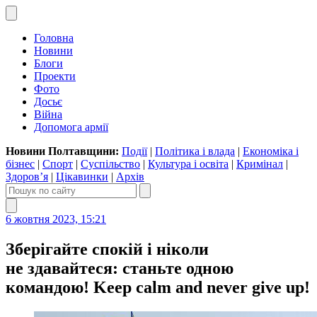
Головна
Новини
Блоги
Проекти
Фото
Досьє
Війна
Допомога армії
Новини Полтавщини:
Події
|
Політика і влада
|
Економіка і
бізнес
|
Спорт
|
Суспільство
|
Культура і освіта
|
Кримінал
|
Здоров’я
|
Цікавинки
|
Архів
6 жовтня 2023, 15:21
Зберігайте спокій і ніколи
не здавайтеся: станьте одною
командою! Keep calm and never give up!