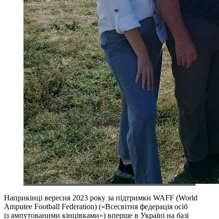
Наприкінці вересня 2023 року за підтримки WAFF (World
Amputee Football Federation) («Всесвітня федерація осіб
із ампутованими кінцівками») вперше в Україні на базі