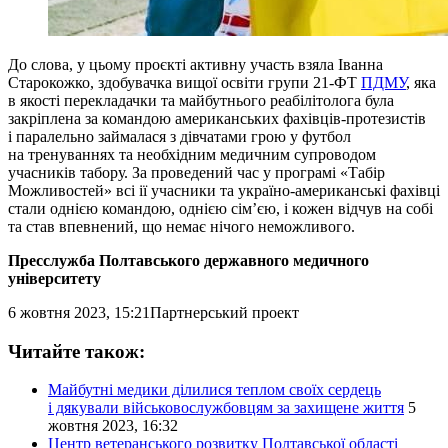
До слова, у цьому проєкті активну участь взяла Іванна
Старокожко, здобувачка вищої освіти групи 21-ФТ
ПДМУ
, яка
в якості перекладачки та майбутнього реабілітолога була
закріплена за командою американських фахівців-протезистів
і паралельно займалася з дівчатами грою у футбол
на тренуваннях та необхідним медичним супроводом
учасників табору. За проведений час у програмі «Табір
Можливостей» всі ії учасники та україно-американські фахівці
стали однією командою, однією сім’єю, і кожен відчув на собі
та став впевнений, що немає нічого неможливого.
Пресслужба Полтавського державного медичного
університету
6 жовтня 2023, 15:21
Партнерський проект
Читайте також:
Майбутні медики ділилися теплом своїх сердець
і дякували військовослужбовцям за захищене життя
5
жовтня 2023, 16:32
Центр ветеранського розвитку Полтавської області