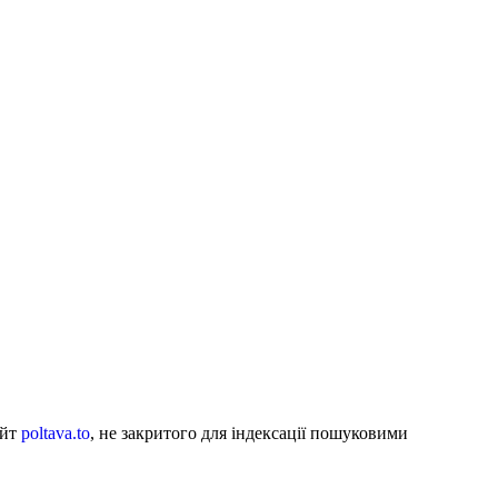
айт
poltava.to
, не закритого для індексації пошуковими