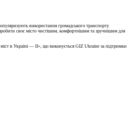
і популяризують використання громадського транспорту
 зробити своє місто чистішим, комфортнішим та зручнішим для
іст в Україні — ІІ», що виконується GIZ Ukraine за підтримки