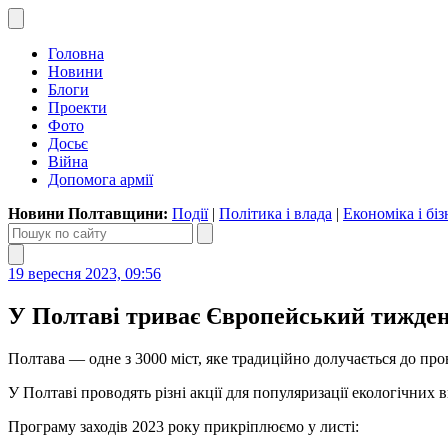
Головна
Новини
Блоги
Проекти
Фото
Досьє
Війна
Допомога армії
Новини Полтавщини:
Події
|
Політика і влада
|
Економіка і біз
19 вересня 2023, 09:56
У Полтаві триває Європейський тижден
Полтава — одне з 3000 міст, яке традиційно долучається до пр
У Полтаві проводять різні акції для популяризації екологічних ви
Програму заходів 2023 року прикріплюємо у листі: