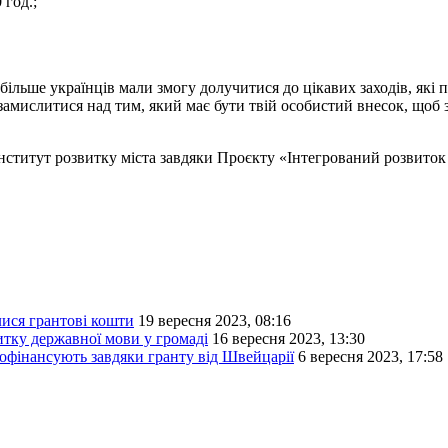
 год.;
більше українців мали змогу долучитися до цікавих заходів, як
замислитися над тим, який має бути твій особистий внесок, щоб
ститут розвитку міста завдяки Проєкту «Інтегрований розвиток м
лися грантові кошти
19 вересня 2023, 08:16
итку державної мови у громаді
16 вересня 2023, 13:30
офінансують завдяки гранту від Швейцарії
6 вересня 2023, 17:58