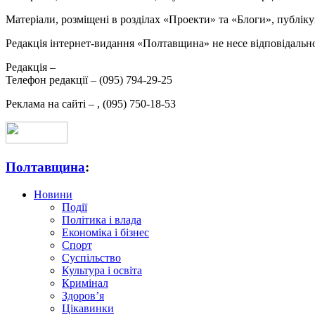
Матеріали, розміщені в розділах «Проекти» та «Блоги», публікую
Редакція інтернет-видання «Полтавщина» не несе відповідальнос
Редакція –
Телефон редакції –
(095) 794-29-25
Реклама на сайті –
,
(095) 750-18-53
Полтавщина
:
Новини
Події
Політика і влада
Економіка і бізнес
Спорт
Суспільство
Культура і освіта
Кримінал
Здоров’я
Цікавинки