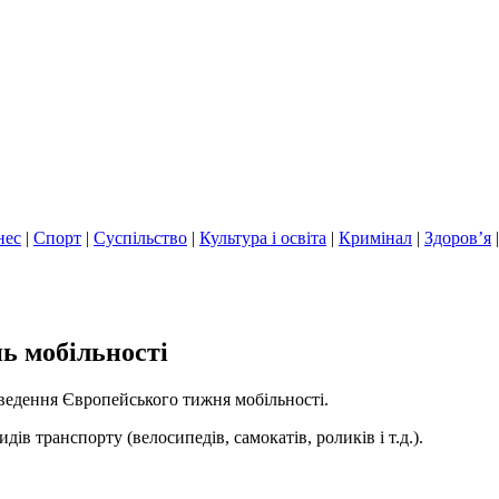
нес
|
Спорт
|
Суспільство
|
Культура і освіта
|
Кримінал
|
Здоров’я
ь мобільності
оведення Європейського тижня мобільності.
дів транспорту (велосипедів, самокатів, роликів і т.д.).