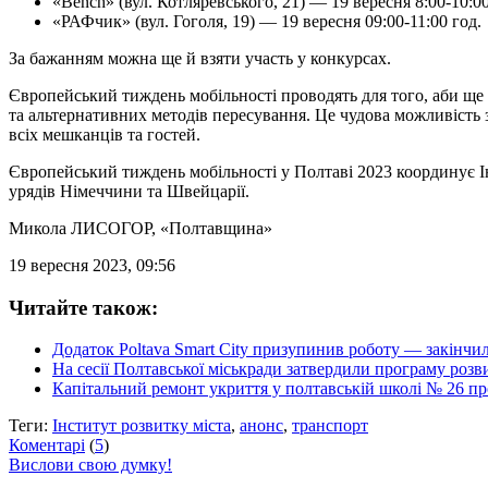
«Bench» (вул. Котляревського, 21) — 19 вересня 8:00-10:00
«РАФчик» (вул. Гоголя, 19) — 19 вересня 09:00-11:00 год.
За бажанням можна ще й взяти участь у конкурсах.
Європейський тиждень мобільності проводять для того, аби ще 
та альтернативних методів пересування. Це чудова можливість 
всіх мешканців та гостей.
Європейський тиждень мобільності у Полтаві 2023 координує Ін
урядів Німеччини та Швейцарії.
Микола ЛИСОГОР
, «Полтавщина»
19 вересня 2023, 09:56
Читайте також:
Додаток Poltava Smart City призупинив роботу — закінчи
На сесії Полтавської міськради затвердили програму розв
Капітальний ремонт укриття у полтавській школі № 26 пр
Теги:
Інститут розвитку міста
,
анонс
,
транспорт
Коментарі
(
5
)
Вислови свою думку!