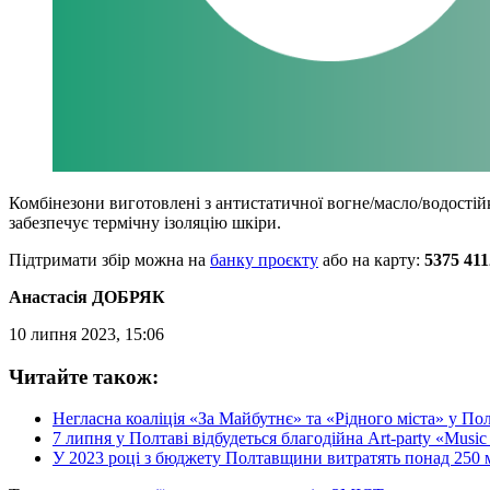
Комбінезони виготовлені з антистатичної вогне/масло/водостій
забезпечує термічну ізоляцію шкіри.
Підтримати збір можна на
банку проєкту
або на карту:
5375 411
Анастасія ДОБРЯК
10 липня 2023, 15:06
Читайте також:
Негласна коаліція «За Майбутнє» та «Рідного міста» у Пол
7 липня у Полтаві відбудеться благодійна Art-party «Music 
У 2023 році з бюджету Полтавщини витратять понад 250 м