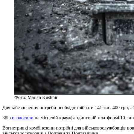
Фото: Marian Kushnir
Для забезпечення потреби необхідно зібрати 141 тис. 400 грн,
Збір
оголосили
на місцевій краудфандинговій платформі 10 лип
Вогнетривкі комбінезони потрібні для військовослужбовців нов
військовослужбовці з Полтави та Полтавщини.