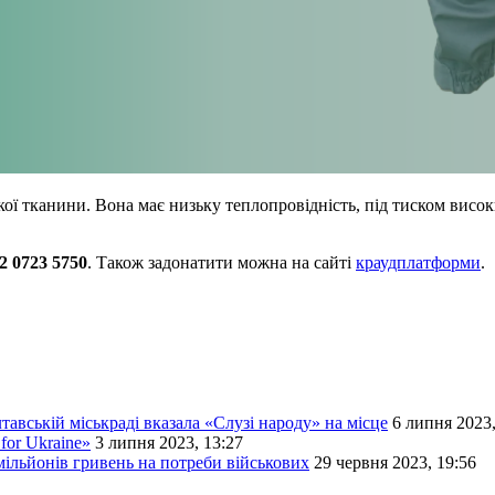
кої тканини. Вона має низьку теплопровідність, під тиском вис
2 0723 5750
. Також задонатити можна на сайті
краудплатформи
.
тавській міськраді вказала «Слузі народу» на місце
6 липня 2023,
for Ukraine»
3 липня 2023, 13:27
ільйонів гривень на потреби військових
29 червня 2023, 19:56