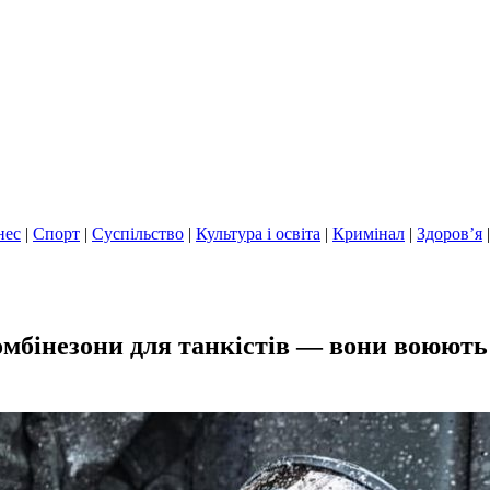
нес
|
Спорт
|
Суспільство
|
Культура і освіта
|
Кримінал
|
Здоров’я
комбінезони для танкістів — вони воюют