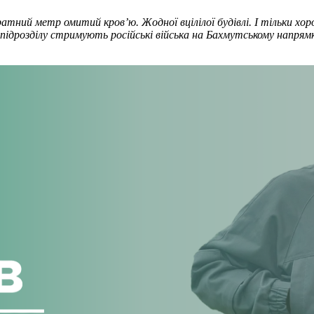
тний метр омитий кров’ю. Жодної вцілілої будівлі. І тільки хоро
го підрозділу стримують російські війська на Бахмутському нап