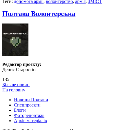
Теги:
допомога армії
,
волонтерство
,
армія
,
ЗМІСТ
Полтава Волонтерська
Редактор проєкту:
Денис Старостін
135
Більше новин
На головну
Новини Полтави
Спецпроекти
Блоги
Фоторепортажі
Архів матеріалів