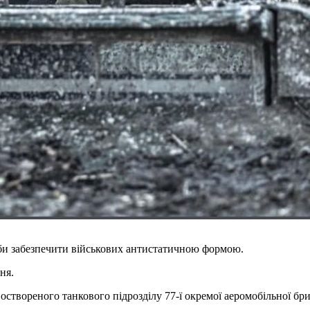
 аби забезпечити військових антистатичною формою.
ня.
оствореного танкового підрозділу 77-ї окремої аеромобільної б