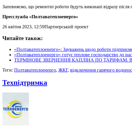
Запевняємо, що ремонтні роботи будуть виконані відразу після 
Пресслужба «Полтаватеплоенерго»
26 квітня 2023, 12:59
Партнерський проект
Читайте також:
«Полтаватеплоенерго»: Зауважень щодо роботи підприємс
«Полтаватеплоенерго» готує теплове господарство до на
ТЕРМІНОВЕ ЗВЕРНЕННЯ КАПЛІНА ПО ТАРИФАМ. Вставай,
Теги:
Полтаватеплоенерго
,
ЖКГ
,
відключення гарячого водопо
Техпідтримка