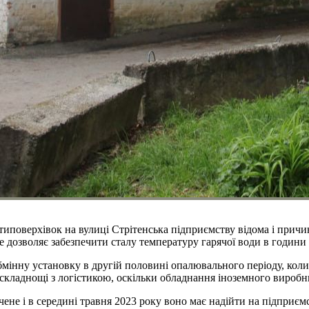
типоверхівок на вулиці Стрітенська підприємству відома і причи
не дозволяє забезпечити сталу температуру гарячої води в годин
мінну установку в другій половині опалювального періоду, кол
ні складнощі з логістикою, оскільки обладнання іноземного виробн
ене і в середині травня 2023 року воно має надійти на підприєм