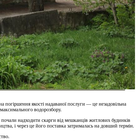
на погіршення якості надаваної послуги — це незадовільна
и максимального водорозбору.
и почали надходити скарги від мешканців житлових будинків
ицтва, і через це його поставка затрималась на довший термін.
ство.