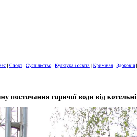
нес
|
Спорт
|
Суспільство
|
Культура і освіта
|
Кримінал
|
Здоров’я
стачання гарячої води від котельні п