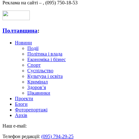
Реклама на сайті –
,
(095) 750-18-53
Полтавщина
:
Новини
Події
Політика і влада
Економіка і бізнес
Спорт
Суспільство
Культура і освіта
Кримінал
Здоров’я
Цікавинки
Проекти
Блоги
Фоторепортажі
Архів
Наш e-mail:
Телефон редакції:
(095) 794-29-25