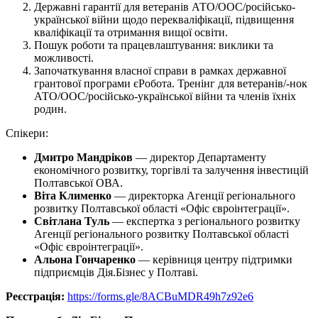
Державні гарантії для ветеранів АТО/ООС/російсько-
української війни щодо перекваліфікації, підвищення
кваліфікації та отримання вищої освіти.
Пошук роботи та працевлаштування: виклики та
можливості.
Започаткування власної справи в рамках державної
грантової програми єРобота. Тренінг для ветеранів/-нок
АТО/ООС/російсько-української війни та членів їхніх
родин.
Спікери:
Дмитро Мандріков
— директор Департаменту
економічного розвитку, торгівлі та залучення інвестицій
Полтавської ОВА.
Віта Клименко
— директорка Агенції регіонального
розвитку Полтавської області «Офіс євроінтеграції».
Світлана Туль
— експертка з регіонального розвитку
Агенції регіонального розвитку Полтавської області
«Офіс євроінтеграції».
Альона Гончаренко
— керівниця центру підтримки
підприємців Дія.Бізнес у Полтаві.
Реєстрація:
https://forms.gle/8ACBuMDR49h7z92e6