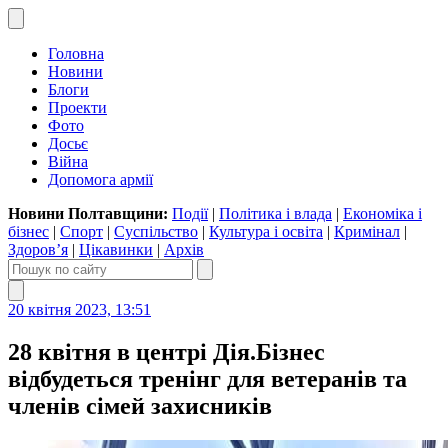
Головна
Новини
Блоги
Проекти
Фото
Досьє
Війна
Допомога армії
Новини Полтавщини:
Події
|
Політика і влада
|
Економіка і
бізнес
|
Спорт
|
Суспільство
|
Культура і освіта
|
Кримінал
|
Здоров’я
|
Цікавинки
|
Архів
20 квітня 2023, 13:51
28 квітня в центрі Дія.Бізнес
відбудеться тренінг для ветеранів та
членів сімей захисників