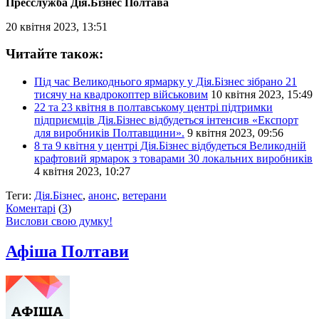
Пресслужба Дія.Бізнес Полтава
20 квітня 2023, 13:51
Читайте також:
Під час Великоднього ярмарку у Дія.Бізнес зібрано 21
тисячу на квадрокоптер військовим
10 квітня 2023, 15:49
22 та 23 квітня в полтавському центрі підтримки
підприємців Дія.Бізнес відбудеться інтенсив «Експорт
для виробників Полтавщини».
9 квітня 2023, 09:56
8 та 9 квітня у центрі Дія.Бізнес відбудеться Великодній
крафтовий ярмарок з товарами 30 локальних виробників
4 квітня 2023, 10:27
Теги:
Дія.Бізнес
,
анонс
,
ветерани
Коментарі
(
3
)
Вислови свою думку!
Афіша Полтави