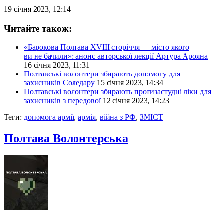
19 січня 2023, 12:14
Читайте також:
«Барокова Полтава ХVIII сторіччя — місто якого
ви не бачили»: анонс авторської лекції Артура Арояна
16 січня 2023, 11:31
Полтавські волонтери збирають допомогу для
захисників Соледару
15 січня 2023, 14:34
Полтавські волонтери збирають протизастудні ліки для
захисників з передової
12 січня 2023, 14:23
Теги:
допомога армії
,
армія
,
війна з РФ
,
ЗМІСТ
Полтава Волонтерська