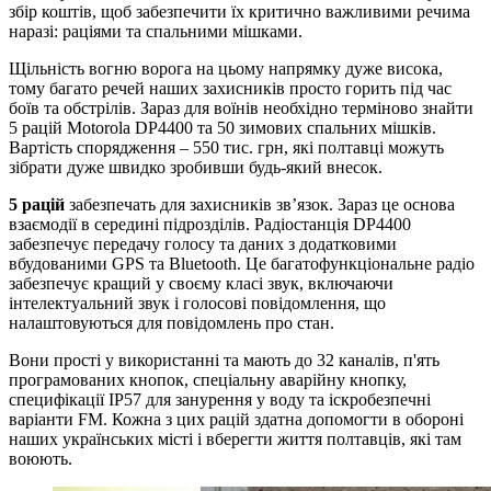
збір коштів, щоб забезпечити їх критично важливими речима
наразі: раціями та спальними мішками.
Щільність вогню ворога на цьому напрямку дуже висока,
тому багато речей наших захисників просто горить під час
боїв та обстрілів. Зараз для воїнів необхідно терміново знайти
5 рацій Motorola DP4400 та 50 зимових спальних мішків.
Вартість спорядження – 550 тис. грн, які полтавці можуть
зібрати дуже швидко зробивши будь-який внесок.
5 рацій
забезпечать для захисників зв’язок. Зараз це основа
взаємодії в середині підрозділів. Радіостанція DP4400
забезпечує передачу голосу та даних з додатковими
вбудованими GPS та Bluetooth. Це багатофункціональне радіо
забезпечує кращий у своєму класі звук, включаючи
інтелектуальний звук і голосові повідомлення, що
налаштовуються для повідомлень про стан.
Вони прості у використанні та мають до 32 каналів, п'ять
програмованих кнопок, спеціальну аварійну кнопку,
специфікації IP57 для занурення у воду та іскробезпечні
варіанти FM. Кожна з цих рацій здатна допомогти в обороні
наших українських місті і вберегти життя полтавців, які там
воюють.