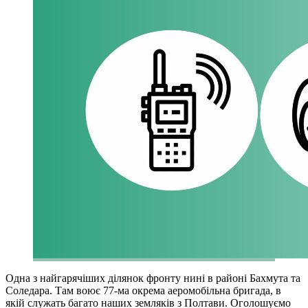
Одна з найгарячіших ділянок фронту нині в районі Бахмута та
Соледара. Там воює 77-ма окрема аеромобільна бригада, в
якій служать багато наших земляків з Полтави. Оголошуємо