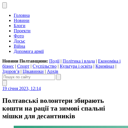
Головна
Новини
Блоги
Проекти
Фото
Досьє
Війна
Допомога армії
Новини Полтавщини:
Події
|
Політика і влада
|
Економіка і
бізнес
|
Спорт
|
Суспільство
|
Культура і освіта
|
Кримінал
|
Здоров’я
|
Цікавинки
|
Архів
19 січня 2023, 12:14
Полтавські волонтери збирають
кошти на рації та зимові спальні
мішки для десантників