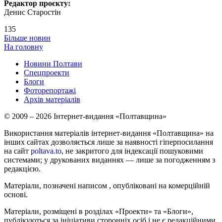
Редактор проєкту:
Денис Старостін
135
Більше новин
На головну
Новини Полтави
Спецпроекти
Блоги
Фоторепортажі
Архів матеріалів
© 2009 – 2026 Інтернет-видання «Полтавщина»
Використання матеріалів інтернет-видання «Полтавщина» на
інших сайтах дозволяється лише за наявності гіперпосилання
на сайт
poltava.to
, не закритого для індексації пошуковими
системами; у друкованих виданнях — лише за погодженням з
редакцією.
Матеріали, позначені написом
, опубліковані на комерційній
основі.
Матеріали, розміщені в розділах «Проекти» та «Блоги»,
публікуються за ініціативи сторонніх осіб і не є редакційними.