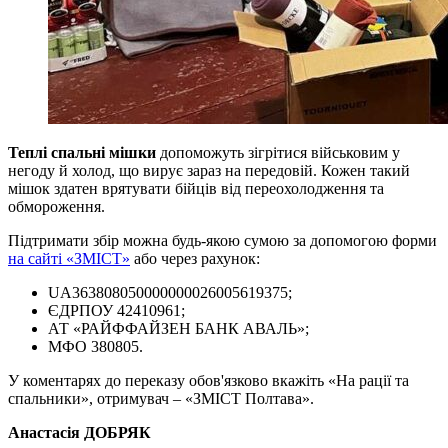
Теплі спальні мішки
допоможуть зігрітися військовим у
негоду й холод, що вирує зараз на передовій. Кожен такий
мішок здатен врятувати бійців від переохолодження та
обмороження.
Підтримати збір можна будь-якою сумою за допомогою форми
на сайті «ЗМІСТ»
або через рахунок:
UA363808050000000026005619375;
ЄДРПОУ 42410961;
АТ «РАЙФФАЙЗЕН БАНК АВАЛЬ»;
МФО 380805.
У коментарях до переказу обов'язково вкажіть «На рації та
спальники», отримувач – «ЗМІСТ Полтава».
Анастасія ДОБРЯК