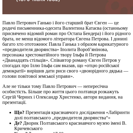
Павло Петрович Ганько і його старший брат Євген — це
родичі письменника-одесита Валентина Катаєва (останньому
присвячено відомий роман про Остапа Бендера) і його рідного
брата, не менш відомого літератора Євгена Петрова. І донині
багато хто ототожнює Павла Ганька з образом карикатурного
«предводителя дворянства» Іполита Вороб’янінова,
персонажа хрестоматійного твору Ільфа й Петрова
«Дванадцять стільців». Співавтор роману Євген Петров у
спогадах про Іллю Ільфа сам вказав, що «отцю російської
демократії» вирішив дати риси свого «двоюрідного дядька —
голови повітової земської управи».
Але не тільки тому Павло Петрович — непересічна
особистість. Більше про життя цього полтавця розкажуть
Сергій Черних і Олександр Христенко, автори видання, на
презентації.
Що?
Презентація краєзнавчого дослідження «Лабіринти
долі полтавського „предводителя дворянства“»
Де?
Дворик Полтавського краєзнавчого музею імені В.
Кричевського