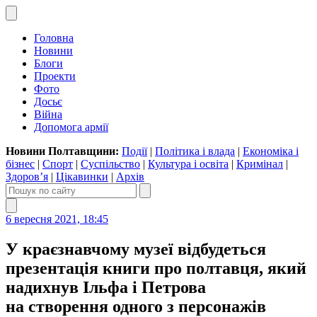
Головна
Новини
Блоги
Проекти
Фото
Досьє
Війна
Допомога армії
Новини Полтавщини:
Події
|
Політика і влада
|
Економіка і
бізнес
|
Спорт
|
Суспільство
|
Культура і освіта
|
Кримінал
|
Здоров’я
|
Цікавинки
|
Архів
6 вересня 2021, 18:45
У краєзнавчому музеї відбудеться
презентація книги про полтавця, який
надихнув Ільфа і Петрова
на створення одного з персонажів