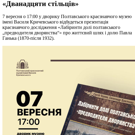
«Дванадцяти стільців»
7 вересня о 17:00 у дворику Полтавського краєзнавчого музею
імені Василя Кричевського відбудеться презентація
краєзнавчого дослідження «Лабіринти долі полтавського
„предводителя дворянства“» про життєвий шлях і долю Павла
Ганька (1870-після 1932).