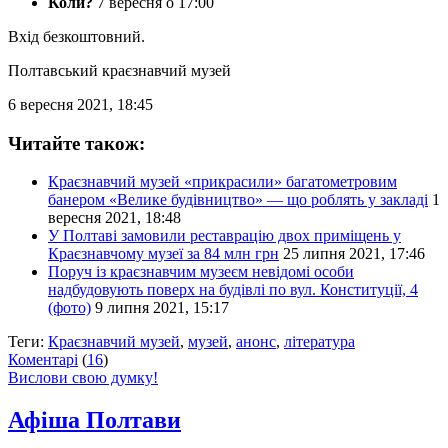
Коли?
7 вересня о 17:00
Вхід безкоштовний.
Полтавський краєзнавчий музей
6 вересня 2021, 18:45
Читайте також:
Краєзнавчий музей «прикрасили» багатометровим
банером «Велике будівництво» — що роблять у закладі
1
вересня 2021, 18:48
У Полтаві замовили реставрацію двох приміщень у
Краєзнавчому музеї за 84 млн грн
25 липня 2021, 17:46
Поруч із краєзнавчим музеєм невідомі особи
надбудовують поверх на будівлі по вул. Конституції, 4
(фото)
9 липня 2021, 15:17
Теги:
Краєзнавчий музей
,
музей
,
анонс
,
література
Коментарі
(
16
)
Вислови свою думку!
Афіша Полтави