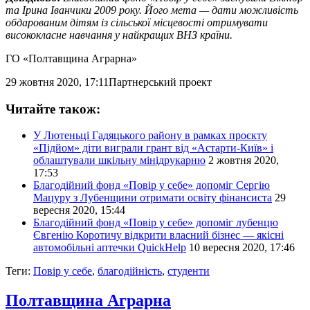
та Ірина Іванчики 2009 року. Його мета — дати можливість
обдарованим дітям із сільської місцевості отримувати
висококласне навчання у найкращих ВНЗ країни.
ГО «Полтавщина Аграрна»
29 жовтня 2020, 17:11
Партнерський проект
Читайте також:
У Лютеньці Гадяцького району в рамках проєкту
«Підйом» діти виграли грант від «Астарти-Київ» і
облаштували шкільну мінідрукарню
2 жовтня 2020,
17:53
Благодійний фонд «Повір у себе» допоміг Сергію
Мацуру з Лубенщини отримати освіту фінансиста
29
вересня 2020, 15:44
Благодійний фонд «Повір у себе» допоміг лубенцю
Євгенію Коротичу відкрити власний бізнес — якісні
автомобільні аптечки QuickHelp
10 вересня 2020, 17:46
Теги:
Повір у себе
,
благодійність
,
студенти
Полтавщина Аграрна