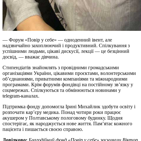
— Форум «Повір у себе» — одноденний івент, але
надзвичайно захоплюючий і продуктивний. Спілкування з
успішними людьми, цікаві дискусії, лекції — це безцінний
досвід, — вважає дівчина.
Стипендіатів знайомлять з провідними громадськими
організаціями України, цікавими проєктами, волонтерськими
об’єднаннями, приватними компаніями та міжнародними
програмами. Крім форумів фондівці на постійному зв’язку у
соцмережах. Спілкуються та обмінюються новинами у
telegram-каналах.
Підтримка фонду допомогла Ірині Михайлик здобути освіту і
розпочати кар’єру медика. Понад чотири роки працює
акушером у Полтавському пологовому будинку. Щодня
спостерігає, як народжується нове життя. Пам’ятає кожного
пацієнта і пишається своєю справою.
Довідково:
Благодійний фонд «Повір у себе» заснували Віктор