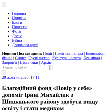
Головна
Новини
Блоги
Проекти
Фото
Досьє
Війна
Допомога армії
Новини Полтавщини:
Події
|
Політика і влада
|
Економіка і
бізнес
|
Спорт
|
Суспільство
|
Культура і освіта
|
Кримінал
|
Здоров’я
|
Цікавинки
|
Архів
29 жовтня 2020, 17:11
Благодійний фонд «Повір у себе»
допоміг Ірині Михайлик з
Шишацького району здобути вищу
освіту і стати медиком