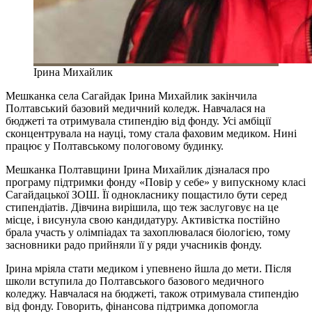
Ірина Михайлик
Мешканка села Сагайдак Ірина Михайлик закінчила
Полтавський базовий медичний коледж. Навчалася на
бюджеті та отримувала стипендію від фонду. Усі амбіції
сконцентрувала на науці, тому стала фаховим медиком. Нині
працює у Полтавському пологовому будинку.
Мешканка Полтавщини Ірина Михайлик дізналася про
програму підтримки фонду «Повір у себе» у випускному класі
Сагайдацької ЗОШ. Її однокласнику пощастило бути серед
стипендіатів. Дівчина вирішила, що теж заслуговує на це
місце, і висунула свою кандидатуру. Активістка постійно
брала участь у олімпіадах та захоплювалася біологією, тому
засновники радо прийняли її у ряди учасників фонду.
Ірина мріяла стати медиком і упевнено йшла до мети. Після
школи вступила до Полтавського базового медичного
коледжу. Навчалася на бюджеті, також отримувала стипендію
від фонду. Говорить, фінансова підтримка допомогла