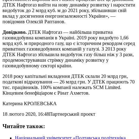
ДТЕК Нафтогаз вийти на нову динаміку розвитку і наростити
видобуток до 2 млрд куб. м до 2021 року, збільшивши свій
вклад у досягнення енергонезалежності України», —
повідомив Олексій Раптанов.
Довідково.
ДТЕК Нафтогаз — найбільша приватна
газовидобувна компанія в Україні. 2019 року видобуто 1,66
млрд куб. м природного газу, що є історичним рекордом серед
приватних газовидобувних компаній у галузі. З 2013 року
ДТЕК Нафтогаз збільшила видобуток газу більш ніж у 3 рази,
продемонструвавши стрімку динаміку розвитку у
газовидобувному секторі країни.
2018 року капітальні вкладення ДТЕК склали 20 млрд грн,
податкові відрахування — 26 млрд грн. У ДТЕК працюють 70
тис. працівників. 100% компанії належать SCM Limited.
Кінцевим бенефіціаром є Рінат Ахметов.
Катерина КРОЛЕВСЬКА
18 лютого 2020, 16:48
Партнерський проект
Читайте також:
Національний університет «Полтавська політехніка