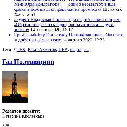
імені Юрія Кондратюка» — один з небагатьох вишів
країни з можливістю практики на промислах
18 лютого
2020, 12:53
Студент Владислав Панюта про нафтогазовий напрям:
«Обрати професію складно, але захопитися — дуже
просто»
14 лютого 2020, 16:12
Прем’єр-міністр Гончарук у Полтаві закликав збільшити
видобуток нафти та газу
14 лютого 2020, 12:23
Теги:
ДТЕК
,
Рінат Ахметов
,
ПЕК
,
нафта
,
газ
Газ Полтавщини
Редактор проекту:
Катерина Кролевська
528