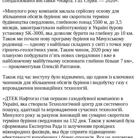
спеціалізованої виставки «Нафта. Газ. Сервіс — 2020».
«Минулого року компанія заклала серйозну основу для
збільшення обсягів буріння: ми скоротили терміни
будівництва свердловин, глибиною понад 5500 м, до 3,5
місяців, законтрактували найпотужнішу в Україні бурову
установку SK-3000, яка дозволяє бурити на глибину до 10 км.
Також ми почали нову програму буріння на Мачухському
родовищі — одному з найбільш складних у світі з точки зору
гірничо-геологічних умов. Таким чином, 2020 року ми
плануємо побудувати п’ять нових свердловин і вже в
найближчому майбутньому освоювати глибини більше 7 км»,
— прокоментував Олексій Раптанов.
Також під час виступу було відзначено, що одним із ключових
чинників для збільшення обсягів буріння і видобутку газу є
впровадження інноваційних технологій.
«ДТЕК Нафтогаз став першою газодобувної компанією в
Україні, яка створила Технологічний центр для системного
пошуку, адаптації та впровадження сучасних технологій.
Минулого року за рахунок інновацій ми сумарно скоротили
терміни буріння свердловин на 132 дня. Також у компанії була
сформована Експертна Рада із залученням провідних
міжнародних фахівців, яка буде сприяти підвищенню
ефективності виробничих і бізнес-процесів. Все це допоможе