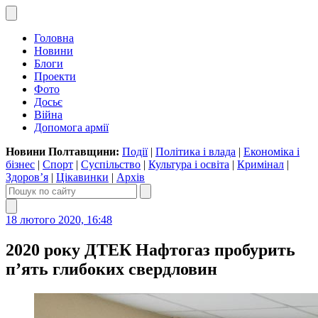
Головна
Новини
Блоги
Проекти
Фото
Досьє
Війна
Допомога армії
Новини Полтавщини:
Події
|
Політика і влада
|
Економіка і
бізнес
|
Спорт
|
Суспільство
|
Культура і освіта
|
Кримінал
|
Здоров’я
|
Цікавинки
|
Архів
18 лютого 2020, 16:48
2020 року ДТЕК Нафтогаз пробурить
п’ять глибоких свердловин