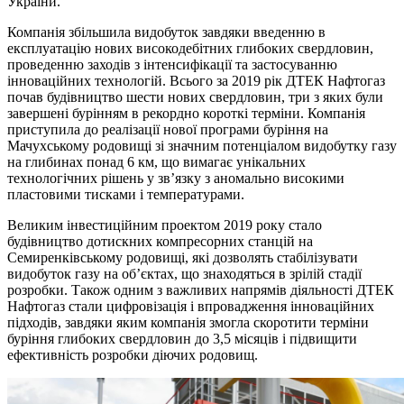
України.
Компанія збільшила видобуток завдяки введенню в
експлуатацію нових високодебітних глибоких свердловин,
проведенню заходів з інтенсифікації та застосуванню
інноваційних технологій. Всього за 2019 рік ДТЕК Нафтогаз
почав будівництво шести нових свердловин, три з яких були
завершені бурінням в рекордно короткі терміни. Компанія
приступила до реалізації нової програми буріння на
Мачухському родовищі зі значним потенціалом видобутку газу
на глибинах понад 6 км, що вимагає унікальних
технологічних рішень у зв’язку з аномально високими
пластовими тисками і температурами.
Великим інвестиційним проектом 2019 року стало
будівництво дотискних компресорних станцій на
Семиренківському родовищі, які дозволять стабілізувати
видобуток газу на об’єктах, що знаходяться в зрілій стадії
розробки. Також одним з важливих напрямів діяльності ДТЕК
Нафтогаз стали цифровізація і впровадження інноваційних
підходів, завдяки яким компанія змогла скоротити терміни
буріння глибоких свердловин до 3,5 місяців і підвищити
ефективність розробки діючих родовищ.