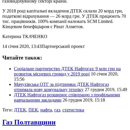
газовидобувному секторі країни.
У 2018 році капітальні вкладення ДТЕК склали 20 млрд грн,
податкові відрахування — 26 млрд грн. У ДТЕК працюють 70
тис. працівників. 100% компанії належать SCM Limited.
Кінцевим бенефіціаром є Рінат Ахметов.
Катерина ТКАЧЕНКО
14 січня 2020, 13:43
Партнерський проект
Читайте також:
Соціальне партнерство ДТЕК Нафтогаз: 9 млн грн на
розвиток місцевих громад у 2019 році
10 січня 2020,
15:56
Мачухівська ОТГ за підтримки ДТЕК Нафтогаз
отримала нову комунальну техніку
27 грудня 2019, 15:49
ДТЕК Нафтогаз розширює співпрацю з профільними
навчальними закладами
26 грудня 2019, 15:18
Теги:
ДТЕК
,
ПЕК
,
нафта
,
газ
,
статистика
Газ Полтавщини