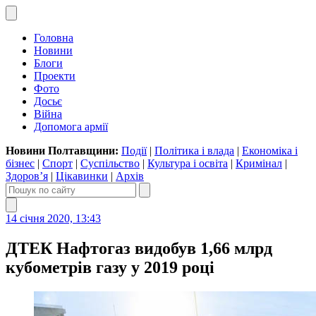
Головна
Новини
Блоги
Проекти
Фото
Досьє
Війна
Допомога армії
Новини Полтавщини:
Події
|
Політика і влада
|
Економіка і
бізнес
|
Спорт
|
Суспільство
|
Культура і освіта
|
Кримінал
|
Здоров’я
|
Цікавинки
|
Архів
14 січня 2020, 13:43
ДТЕК Нафтогаз видобув 1,66 млрд
кубометрів газу у 2019 році