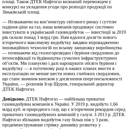
площі. Також ДТЕК Нафтогаз визнаний переможцем у
конкурсі на укладення угоди про розподіл продукції по
Зіньківській площі.
— Незважаючи на кон’юнктуру світового ринку і суттєве
падіння ціни на газ, наша компанія продовжує системно
інвестувати в український газовидобуток — інвестиції за 2019
рік склали понад 3 млрд грн. Нам вдалося досягти нового
історичного максимуму видобутку завдяки впровадженню
інноваційних технологій по всьому ланцюжку виробництва
— починаючи від геологорозвідки і буріння свердловин до
інтенсифікації та будівництва сучасних інфраструктурних
об’єктів. Ми плануємо і далі нарощувати обсяги буріння і
видобутку — в поточному році в наших планах ввести в
експлуатацію не менше шести нових глибоких свердловин,
що стане значним внеском у досягнення енергонезалежності
України, — розповів Ігор Щуров, генеральний директор
ДТЕК Нафтогаз.
Довідково.
ДТЕК Нафтогаз — найбільша приватна
газовидобувна компанія в Україні. У 2019 р. видобуто 1,66
млрд куб. м природного газу, що є історичним рекордом серед
приватних газовидобувних компаній у галузі. З 2013 р. ДТЕК
Нафтогаз збільшив видобуток газу більш ніж у 3 рази,
продемонструвавши стрімку динаміку розвитку у