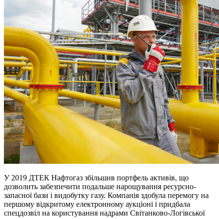
У 2019 ДТЕК Нафтогаз збільшив портфель активів, що
дозволить забезпечити подальше нарощування ресурсно-
запасної бази і видобутку газу. Компанія здобула перемогу на
першому відкритому електронному аукціоні і придбала
спецдозвіл на користування надрами Світанково-Логівської