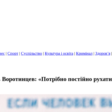
нес
|
Спорт
|
Суспільство
|
Культура і освіта
|
Кримінал
|
Здоров’я
Воротинцев: «Потрібно постійно рухатис