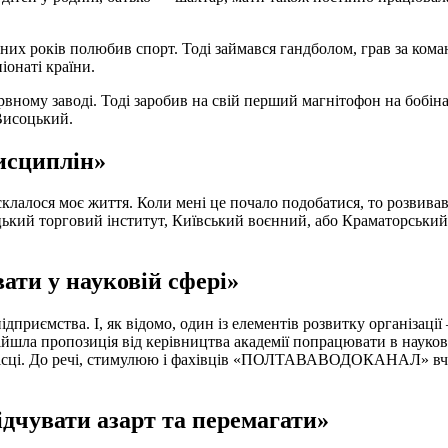
их років полюбив спорт. Тоді займався гандболом, грав за коман
іонаті країни.
ному заводі. Тоді заробив на свій перший магнітофон на бобінах. 
 Висоцький.
дисциплін»
лалося моє життя. Коли мені це почало подобатися, то розвива
цький торговий інститут, Київський воєнний, або Краматорський 
ати у науковій сфері»
приємства. І, як відомо, один із елементів розвитку організації
йшла пропозиція від керівництва академії попрацювати в наукові
 місці. До речі, стимулюю і фахівців «ПОЛТАВАВОДОКАНАЛ» вчи
ідчувати азарт та перемагати»