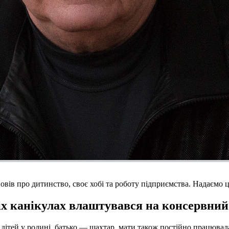
о дитинство, своє хобі та роботу підприємства. Надаємо цік
іх канікулах влаштувався на консервний
є дітей у родині, батько — шахтар, мати також постійно працювал