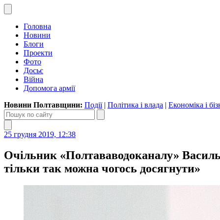
Головна
Новини
Блоги
Проекти
Фото
Досьє
Війна
Допомога армії
Новини Полтавщини:
Події
|
Політика і влада
|
Економіка і біз
25 грудня 2019, 12:38
Очільник «Полтававодоканалу» Василь 
тільки так можна чогось досягнути»