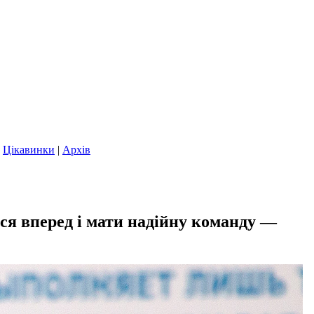
|
Цікавинки
|
Архів
я вперед і мати надійну команду —