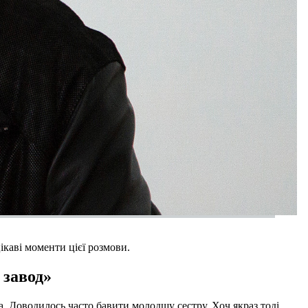
аві моменти цієї розмови.
 завод»
а. Доводилось часто бавити молодшу сестру. Хоч якраз тоді