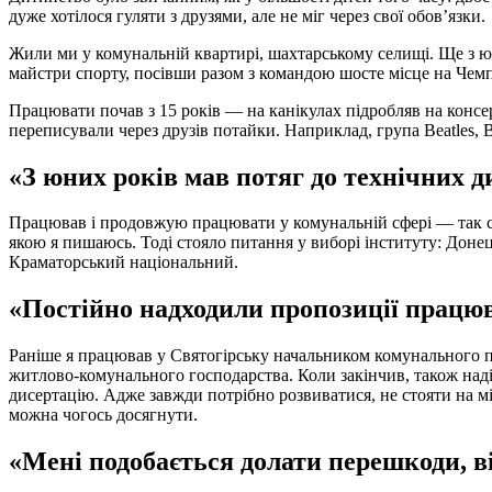
дуже хотілося гуляти з друзями, але не міг через свої обов’язки.
Жили ми у комунальній квартирі, шахтарському селищі. Ще з юн
майстри спорту, посівши разом з командою шосте місце на Чемп
Працювати почав з 15 років — на канікулах підробляв на консерв
переписували через друзів потайки. Наприклад, група Beatles,
«З юних років мав потяг до технічних 
Працював і продовжую працювати у комунальній сфері — так ск
якою я пишаюсь. Тоді стояло питання у виборі інституту: Доне
Краматорський національний.
«Постійно надходили пропозиції працюв
Раніше я працював у Святогірську начальником комунального під
житлово-комунального господарства. Коли закінчив, також наді
дисертацію. Адже завжди потрібно розвиватися, не стояти на
можна чогось досягнути.
«Мені подобається долати перешкоди, в