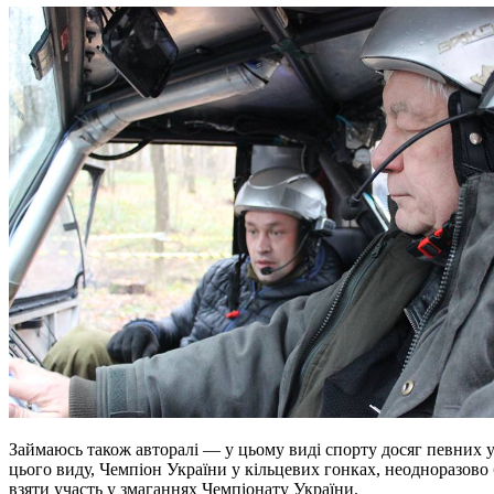
Займаюсь також авторалі — у цьому виді спорту досяг певних у
цього виду, Чемпіон України у кільцевих гонках, неодноразово 
взяти участь у змаганнях Чемпіонату України.