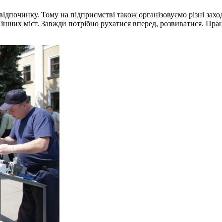
відпочинку. Тому на підприємстві також організовуємо різні зах
з інших міст. Завжди потрібно рухатися вперед, розвиватися. П