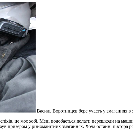
Василь Воротинцев бере участь у змаганнях в 
спіхів, це моє хобі. Мені подобається долати перешкоди на маш
був призером у різноманітних змаганнях. Хоча останні півтора р