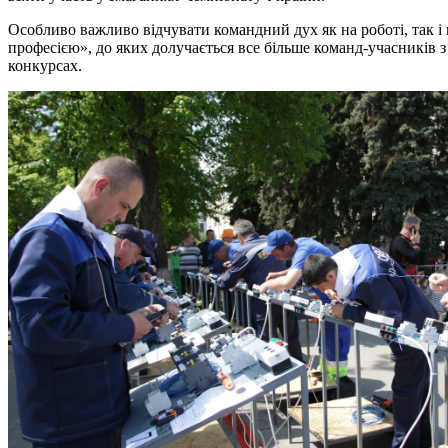
Особливо важливо відчувати командний дух як на роботі, так і 
професією», до яких долучається все більше команд-учасників 
конкурсах.