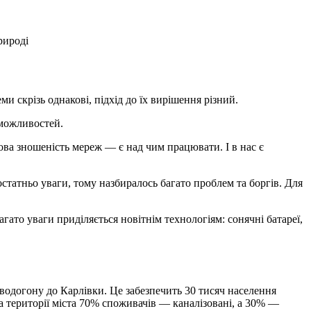
рироді
и скрізь однакові, підхід до їх вирішення різний.
 можливостей.
кова зношеність мереж — є над чим працювати. І в нас є
татньо уваги, тому назбиралось багато проблем та боргів. Для
ато уваги приділяється новітнім технологіям: сонячні батареї,
одогону до Карлівки. Це забезпечить 30 тисяч населення
 території міста 70% споживачів — каналізовані, а 30% —