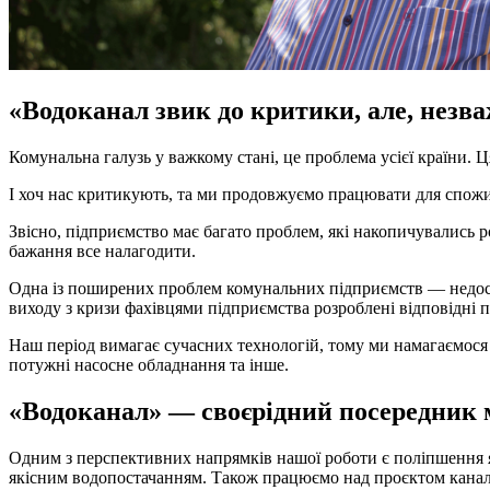
«Водоканал звик до критики, але, незв
Комунальна галузь у важкому стані, це проблема усієї країни. Ц
І хоч нас критикують, та ми продовжуємо працювати для спожи
Звісно, підприємство має багато проблем, які накопичувались р
бажання все налагодити.
Одна із поширених проблем комунальних підприємств — недоско
виходу з кризи фахівцями підприємства розроблені відповідні 
Наш період вимагає сучасних технологій, тому ми намагаємося к
потужні насосне обладнання та інше.
«Водоканал» — своєрідний посередник 
Одним з перспективних напрямків нашої роботи є поліпшення я
якісним водопостачанням. Також працюємо над проєктом каналіз