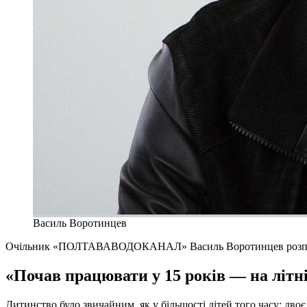
Василь Воротинцев
Очільник «ПОЛТАВАВОДОКАНАЛ» Василь Воротинцев розповів пр
«Почав працювати у 15 років — на літн
Дитинство було звичайним, як у більшості дітей того часу: дво