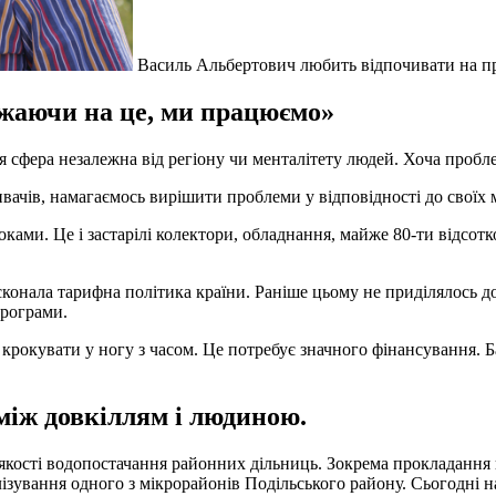
Василь Альбертович любить відпочивати на п
ажаючи на це, ми працюємо»
я сфера незалежна від регіону чи менталітету людей. Хоча проблем
вачів, намагаємось вирішити проблеми у відповідності до своїх
оками. Це і застарілі колектори, обладнання, майже 80-ти відсот
нала тарифна політика країни. Раніше цьому не приділялось дос
програми.
рокувати у ногу з часом. Це потребує значного фінансування. Баг
між довкіллям і людиною.
кості водопостачання районних дільниць. Зокрема прокладання в
ування одного з мікрорайонів Подільського району. Сьогодні на