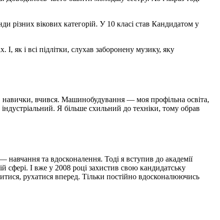
ди різних вікових категорій. У 10 класі став Кандидатом у
І, як і всі підлітки, слухав заборонену музику, яку
в навички, вчився. Машинобудування — моя профільна освіта,
індустріальний. Я більше схильний до техніки, тому обрав
 — навчання та вдосконалення. Тоді я вступив до академії
й сфері. І вже у 2008 році захистив свою кандидатську
тися, рухатися вперед. Тільки постійно вдосконалюючись