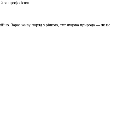
й за професією»
кійно. Зараз живу поряд з річкою, тут чудова природа — як це