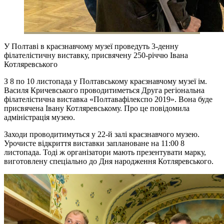
У Полтаві в краєзнавчому музеї проведуть 3-денну
філателістичну виставку, присвячену 250-річчю Івана
Котляревського
З 8 по 10 листопада у Полтавському краєзнавчому музеї ім.
Василя Кричевського проводитиметься Друга регіональна
філателістична виставка «Полтавафілекспо 2019». Вона буде
присвячена Івану Котляревському. Про це повідомила
адміністрація музею.
Заходи проводитимуться у 22-й залі краєзнавчого музею.
Урочисте відкриття виставки заплановане на 11:00 8
листопада. Тоді ж організатори мають презентувати марку,
виготовлену спеціально до Дня народження Котляревського.