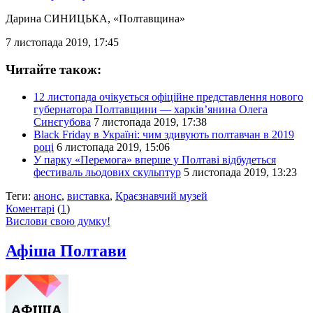
Дарина СИНИЦЬКА
, «Полтавщина»
7 листопада 2019, 17:45
Читайте також:
12 листопада очікується офіційне представлення нового
губернатора Полтавщини — харків’янина Олега
Синєгубова
7 листопада 2019, 17:38
Black Friday в Україні: чим здивують полтавчан в 2019
році
6 листопада 2019, 15:06
У парку «Перемога» вперше у Полтаві відбудеться
фестиваль льодових скульптур
5 листопада 2019, 13:23
Теги:
анонс
,
виставка
,
Краєзнавчий музей
Коментарі
(
1
)
Вислови свою думку!
Афіша Полтави