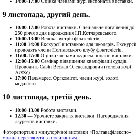
14:00-17:00
Оцінка членами журі експонатів виставки.
9 листопада, другий день.
10:00-17:00
Робота виставки. Спеціальне погашення до
250 річчя з дня народження І.П.Котляревського.
10:00-13:00
Велика зустріч філателістів.
11:00-14:00
Екскурсії виставкою для школярів. Екскурсії
проводять члени Полтавського клубу філателістів.
11:00-17:00
Оцінка членами журі експонатів виставки.
12:00-15:00
Семінар підвищення кваліфікації суддів.
Проводить Савін Веслав Олександрович (голова журі
АсФУ)
17:00
Пальмарес. Оргкомітет, члени журі, золоті
медалісти.
10 листопада, третій день.
10:00-13.00
Робота виставки.
12.30
— Урочисте закриття виставки. Нагородження
лауреатів виставки.
Фоторепортаж з минулорічної виставки «Полтавафілекспо»
можна переглянути за посиланням
.