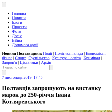
Головна
Новини
Блоги
Проекти
Фото
Досьє
Війна
Допомога армії
Новини Полтавщини:
Події
|
Політика і влада
|
Економіка і
бізнес
|
Спорт
|
Суспільство
|
Культура і освіта
|
Кримінал
|
Здоров’я
|
Цікавинки
|
Архів
7 листопада 2019, 17:45
Полтавців запрошують на виставку
марок до 250-річчя Івана
Котляревського