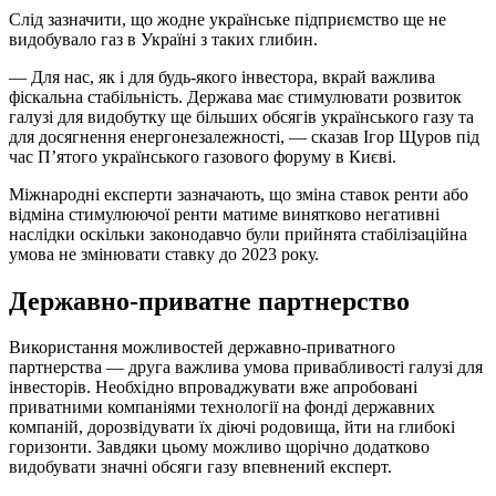
Слід зазначити, що жодне українське підприємство ще не
видобувало газ в Україні з таких глибин.
— Для нас, як і для будь-якого інвестора, вкрай важлива
фіскальна стабільність. Держава має стимулювати розвиток
галузі для видобутку ще більших обсягів українського газу та
для досягнення енергонезалежності, — сказав Ігор Щуров під
час П’ятого українського газового форуму в Києві.
Міжнародні експерти зазначають, що зміна ставок ренти або
відміна стимулюючої ренти матиме винятково негативні
наслідки оскільки законодавчо були прийнята стабілізаційна
умова не змінювати ставку до 2023 року.
Державно-приватне партнерство
Використання можливостей державно-приватного
партнерства — друга важлива умова привабливості галузі для
інвесторів. Необхідно впроваджувати вже апробовані
приватними компаніями технології на фонді державних
компаній, дорозвідувати їх діючі родовища, йти на глибокі
горизонти. Завдяки цьому можливо щорічно додатково
видобувати значні обсяги газу впевнений експерт.