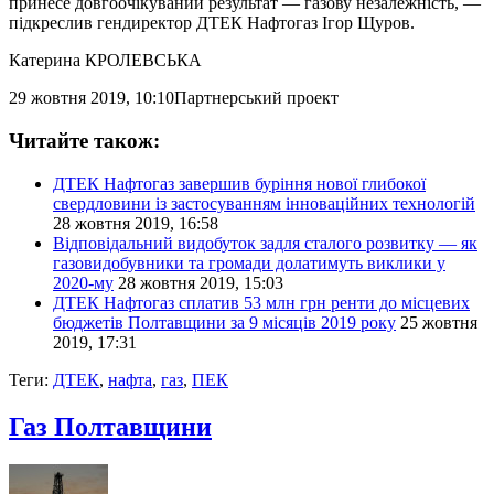
принесе довгоочікуваний результат — газову незалежність, —
підкреслив гендиректор ДТЕК Нафтогаз Ігор Щуров.
Катерина КРОЛЕВСЬКА
29 жовтня 2019, 10:10
Партнерський проект
Читайте також:
ДТЕК Нафтогаз завершив буріння нової глибокої
свердловини із застосуванням інноваційних технологій
28 жовтня 2019, 16:58
Відповідальний видобуток задля сталого розвитку — як
газовидобувники та громади долатимуть виклики у
2020-му
28 жовтня 2019, 15:03
ДТЕК Нафтогаз сплатив 53 млн грн ренти до місцевих
бюджетів Полтавщини за 9 місяців 2019 року
25 жовтня
2019, 17:31
Теги:
ДТЕК
,
нафта
,
газ
,
ПЕК
Газ Полтавщини