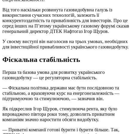
Від того наскільки розвинута газовидобувна галузь із
використання сучасних технологій, залежить її
конкурентоздатність та привабливість для інвесторів. Про це
серед інших на П’ятому українському газовому форумі сказав
генеральний директор ДТЕК Нафтогаз Ігор Щуров.
У своєму виступі він наголосив на трьох умовах, необхідних
для інвестиційної привабливості українського газовидобутку.
Фіскальна стабільність
Перша та базова умова для розвитку українського
газовидобутку — це регуляторна стабільність.
— Фіскальна політика держави має бути послідовною та
стабільною, а враховуючи курс на енергонезалежність —
підтримуючою та стимулюючою, — зазначив він.
Як підкреслив Ігор Щуров, стимулююча рента, яку було
впроваджено півтора роки тому, дозволить приватним
компаніям значно наростити обсяги видобутку.
— Приватні компанії готові бурити і бурити більше. Так,