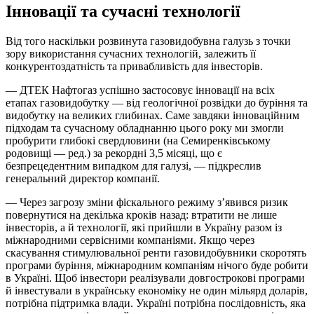
Інновації та сучасні технології
Від того наскільки розвинута газовидобувна галузь з точки
зору використання сучасних технологій, залежить її
конкурентоздатність та привабливість для інвесторів.
— ДТЕК Нафтогаз успішно застосовує інновації на всіх
етапах газовидобутку — від геологічної розвідки до буріння та
видобутку на великих глибинах. Саме завдяки інноваційним
підходам та сучасному обладнанню цього року ми змогли
пробурити глибокі свердловини (на Семиренківському
родовищі — ред.) за рекордні 3,5 місяці, що є
безпрецедентним випадком для галузі, — підкреслив
генеральний директор компанії.
— Через загрозу зміни фіскального режиму з’явився ризик
повернутися на декілька кроків назад: втратити не лише
інвесторів, а й технології, які прийшли в Україну разом із
міжнародними сервісними компаніями. Якщо через
скасування стимулювальної ренти газовидобувники скоротять
програми буріння, міжнародним компаніям нічого буде робити
в Україні. Щоб інвестори реалізували довгострокові програми
й інвестували в українську економіку не один мільярд доларів,
потрібна підтримка влади. Україні потрібна послідовність, яка