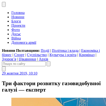
Головна
Новини
Блоги
Проекти
Фото
Досьє
Війна
Допомога армії
Новини Полтавщини:
Події
|
Політика і влада
|
Економіка і
бізнес
|
Спорт
|
Суспільство
|
Культура і освіта
|
Кримінал
|
Здоров’я
|
Цікавинки
|
Архів
29 жовтня 2019, 10:10
Три фактори розвитку газовидобувної
галузі — експерт