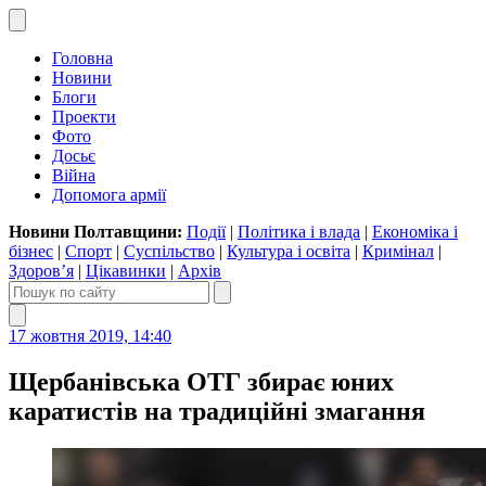
Головна
Новини
Блоги
Проекти
Фото
Досьє
Війна
Допомога армії
Новини Полтавщини:
Події
|
Політика і влада
|
Економіка і
бізнес
|
Спорт
|
Суспільство
|
Культура і освіта
|
Кримінал
|
Здоров’я
|
Цікавинки
|
Архів
17 жовтня 2019, 14:40
Щербанівська ОТГ збирає юних
каратистів на традиційні змагання