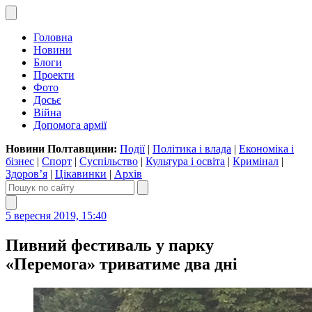
Головна
Новини
Блоги
Проекти
Фото
Досьє
Війна
Допомога армії
Новини Полтавщини:
Події
|
Політика і влада
|
Економіка і
бізнес
|
Спорт
|
Суспільство
|
Культура і освіта
|
Кримінал
|
Здоров’я
|
Цікавинки
|
Архів
5 вересня 2019, 15:40
Пивний фестиваль у парку
«Перемога» триватиме два дні