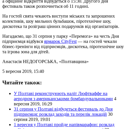
а офіційне відкриття відбудеться о 15:30. Другого дня
фестиваль також розпочнеться об 11 годині.
На гостей свята чекають виступи міських та запрошених
колективів, шоу мильних бульбашок, піротехнічне шоу,
дискотека та розіграш цінних подарунків від організаторів.
Нагадаємо, що 31 серпня у парку «Перемога» на честь Дня
підприємця відбувся
ярмарок CityFest
— на гостей чекали
бізнес-тренінги від підприємців, дискотека, піротехнічне шоу
та ігрова зона для дітей.
Анастасія НЕДОГОРСЬКА
, «Полтавщина»
5 вересня 2019, 15:40
Читайте також:
У Полтаві реконструюють наліт Люфтваффе на
аеродром з американськими бомбардувальниками
4
вересня 2019, 16:29
31 серпня у Полтаві відбудеться фестиваль до Дня
підприємця: розклад заходів та перелік локацій
30
серпня 2019, 19:01
1 вересня у Полтаві пройде напівмарафон: розклад