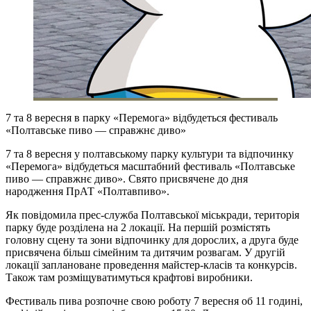
7 та 8 вересня в парку «Перемога» відбудеться фестиваль
«Полтавське пиво — справжнє диво»
7 та 8 вересня у полтавському парку культури та відпочинку
«Перемога» відбудеться масштабний фестиваль «Полтавське
пиво — справжнє диво». Свято присвячене до дня
народження ПрАТ «Полтавпиво».
Як повідомила прес-служба Полтавської міськради, територія
парку буде розділена на 2 локації. На першій розмістять
головну сцену та зони відпочинку для дорослих, а друга буде
присвячена більш сімейним та дитячим розвагам. У другій
локації заплановане проведення майстер-класів та конкурсів.
Також там розміщуватимуться крафтові виробники.
Фестиваль пива розпочне свою роботу 7 вересня об 11 годині,