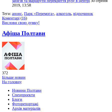
забігів та маршрути перекриття руху в центрі
30 серпня
2019, 13:58
Теги:
анонс
,
Парк «Перемога»
,
алкоголь
,
відпочинок
Коментарі
(
16
)
Вислови свою думку!
Афіша Полтави
372
Більше новин
На головну
Новини Полтави
Спецпроекти
Блоги
Фоторепортажі
Архів матеріалів