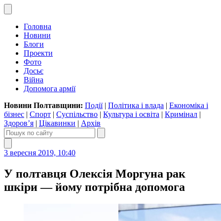
Головна
Новини
Блоги
Проекти
Фото
Досьє
Війна
Допомога армії
Новини Полтавщини:
Події
|
Політика і влада
|
Економіка і
бізнес
|
Спорт
|
Суспільство
|
Культура і освіта
|
Кримінал
|
Здоров’я
|
Цікавинки
|
Архів
3 вересня 2019, 10:40
У полтавця Олексія Моргуна рак
шкіри — йому потрібна допомога