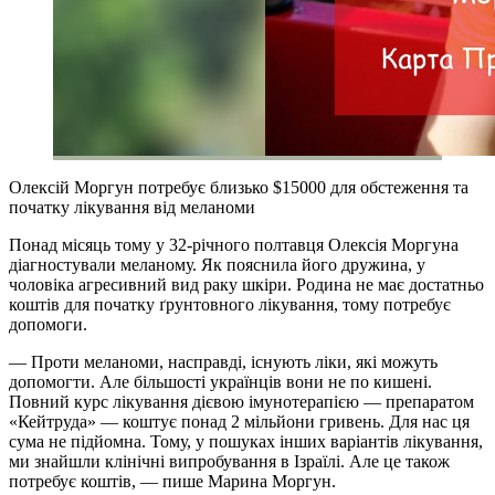
Олексій Моргун потребує близько $15000 для обстеження та
початку лікування від меланоми
Понад місяць тому у 32-річного полтавця Олексія Моргуна
діагностували меланому. Як пояснила його дружина, у
чоловіка агресивний вид раку шкіри. Родина не має достатньо
коштів для початку ґрунтовного лікування, тому потребує
допомоги.
— Проти меланоми, насправді, існують ліки, які можуть
допомогти. Але більшості українців вони не по кишені.
Повний курс лікування дієвою імунотерапією — препаратом
«Кейтруда» — коштує понад 2 мільйони гривень. Для нас ця
сума не підйомна. Тому, у пошуках інших варіантів лікування,
ми знайшли клінічні випробування в Ізраїлі. Але це також
потребує коштів, — пише Марина Моргун.